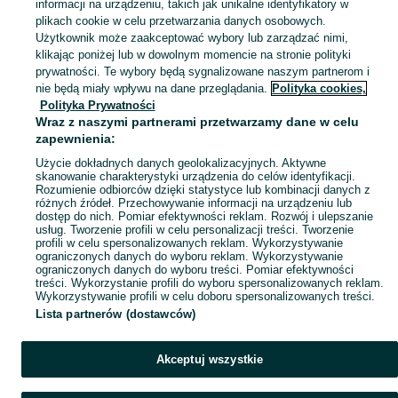
informacji na urządzeniu, takich jak unikalne identyfikatory w
Zobacz Więc
Szeroki wybór spodni sportowych męskich Wielkopolskie ▶️ Różne materiały, kolory i rozmiary ✅ Nowe i używane ✌ Porównaj ceny i wybierz ofertę na OLX.pl!
plikach cookie w celu przetwarzania danych osobowych.
Użytkownik może zaakceptować wybory lub zarządzać nimi,
klikając poniżej lub w dowolnym momencie na stronie polityki
Mapa kategorii
prywatności. Te wybory będą sygnalizowane naszym partnerom i
Mapa miejscowości
nie będą miały wpływu na dane przeglądania.
Polityka cookies,
Mapa ministron
Polityka Prywatności
Wraz z naszymi partnerami przetwarzamy dane w celu
Popularne wyszukiwania
zapewnienia:
Użycie dokładnych danych geolokalizacyjnych. Aktywne
skanowanie charakterystyki urządzenia do celów identyfikacji.
Rozumienie odbiorców dzięki statystyce lub kombinacji danych z
różnych źródeł. Przechowywanie informacji na urządzeniu lub
dostęp do nich. Pomiar efektywności reklam. Rozwój i ulepszanie
usług. Tworzenie profili w celu personalizacji treści. Tworzenie
profili w celu spersonalizowanych reklam. Wykorzystywanie
ograniczonych danych do wyboru reklam. Wykorzystywanie
ograniczonych danych do wyboru treści. Pomiar efektywności
treści. Wykorzystanie profili do wyboru spersonalizowanych reklam.
Wykorzystywanie profili w celu doboru spersonalizowanych treści.
Lista partnerów (dostawców)
Akceptuj wszystkie