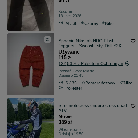
40 zł
Kościan
18 lipca 2026
M / 38
Czarny
Nike
Spodnie NikeLab NRG Flash
Joggers – Swoosh, styl Drill Y2K
Streetwear
Używane
115 zł
122,53 zł z Pakietem Ochronnym
Poznań, Stare Miasto
Dzisiaj o 21:43
S / 36
Pomarańczowy
Nike
Poliester
Strój motocross enduro cross quad
ATV
Nowe
389 zł
Włoszakowice
Dzisiaj o 19:50