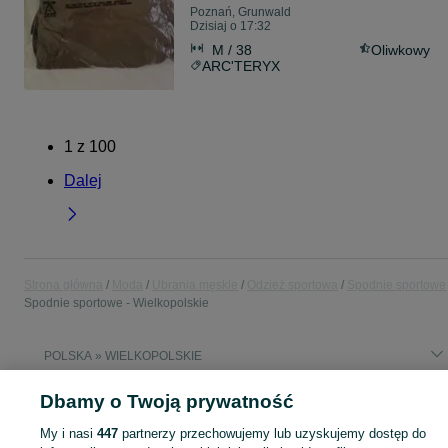
Poznań, Grunwald
Dzisiaj o 17:32
M / 38
Oliwkowy
ARC'TERYX
1
z
100
Dalej
Strona główna
Moda
Ubrania męskie
Odzież sportowa
Spodnie sportowe
Spodnie sportowe - Wielkopolskie
POLSKA » WIELKOPOLSKIE
Dbamy o Twoją prywatność
KATEGORIA
My i nasi
447
partnerzy przechowujemy lub uzyskujemy dostęp do