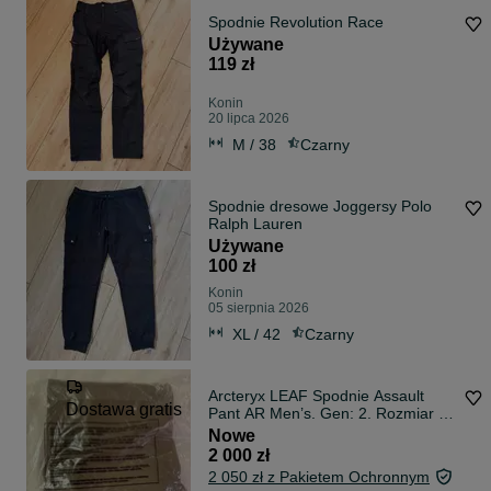
Spodnie Revolution Race
Używane
119 zł
Konin
20 lipca 2026
M / 38
Czarny
Spodnie dresowe Joggersy Polo
Ralph Lauren
Używane
100 zł
Konin
05 sierpnia 2026
XL / 42
Czarny
Arcteryx LEAF Spodnie Assault
Dostawa gratis
Pant AR Men’s. Gen: 2. Rozmiar M.
Kolor Crocodile.
Nowe
2 000 zł
2 050 zł z Pakietem Ochronnym