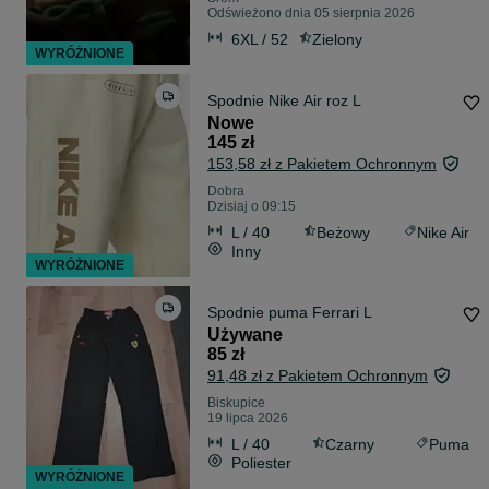
Odświeżono dnia 05 sierpnia 2026
6XL / 52
Zielony
WYRÓŻNIONE
Spodnie Nike Air roz L
Nowe
145 zł
153,58 zł z Pakietem Ochronnym
Dobra
Dzisiaj o 09:15
L / 40
Beżowy
Nike Air
Inny
WYRÓŻNIONE
Spodnie puma Ferrari L
Używane
85 zł
91,48 zł z Pakietem Ochronnym
Biskupice
19 lipca 2026
L / 40
Czarny
Puma
Poliester
WYRÓŻNIONE