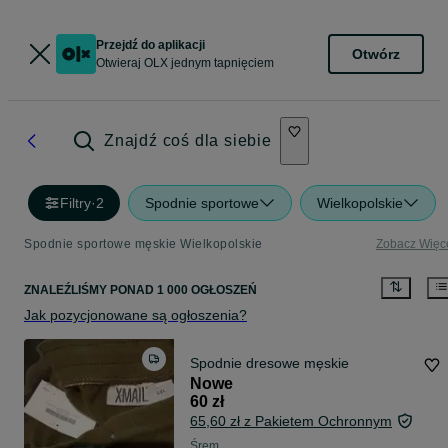
Przejdź do aplikacji
Otwórz
Otwieraj OLX jednym tapnięciem
Znajdź coś dla siebie
Filtry
·
2
Spodnie sportowe
Wielkopolskie
Spodnie sportowe męskie Wielkopolskie
Zobacz Więc
ZNALEŹLIŚMY
PONAD
1 000 OGŁOSZEŃ
Jak pozycjonowane są ogłoszenia?
Spodnie dresowe męskie
Nowe
60 zł
65,60 zł z Pakietem Ochronnym
Śrem