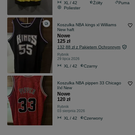
XL / 42
Żółty
Puma
Poliester
Koszulka NBA kings xl Williams
New haft
Nowe
125 zł
132,88 zł z Pakietem Ochronnym
Rybnik
29 lipca 2026
XL / 42
Czarny
Koszulka NBA pippen 33 Chicago
l/xl New
Nowe
120 zł
Rybnik
03 sierpnia 2026
XL / 42
Czerwony