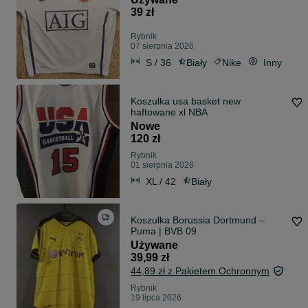
39 zł
Rybnik
07 sierpnia 2026
S / 36
Biały
Nike
Inny
Koszulka usa basket new
haftowane xl NBA
Nowe
120 zł
Rybnik
01 sierpnia 2026
XL / 42
Biały
Koszulka Borussia Dortmund –
Puma | BVB 09
Używane
39,99 zł
44,89 zł z Pakietem Ochronnym
Rybnik
19 lipca 2026