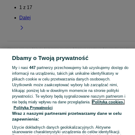
1
z
17
Dalej
Strona główna
Moda
Ubrania męskie
Odzież sportowa
Koszulki sportowe
Koszulki sportowe - Śląskie
Koszulki sportowe - Rybnik
Dbamy o Twoją prywatność
My i nasi
447
partnerzy przechowujemy lub uzyskujemy dostęp do
KATEGORIA
informacji na urządzeniu, takich jak unikalne identyfikatory w
plikach cookie w celu przetwarzania danych osobowych.
Użytkownik może zaakceptować wybory lub zarządzać nimi,
Zobacz Więc
Szeroki wybór koszulek sportowych męskich Rybnik ▶️ Nowe i używane w atrakcyjnych cenach ✌ Przeglądaj i wybierz najlepszą ofertę na OLX.pl!
klikając poniżej lub w dowolnym momencie na stronie polityki
prywatności. Te wybory będą sygnalizowane naszym partnerom i
Mapa kategorii
nie będą miały wpływu na dane przeglądania.
Polityka cookies,
Polityka Prywatności
Mapa miejscowości
Wraz z naszymi partnerami przetwarzamy dane w celu
Mapa ministron
zapewnienia:
Popularne wyszukiwania
Użycie dokładnych danych geolokalizacyjnych. Aktywne
skanowanie charakterystyki urządzenia do celów identyfikacji.