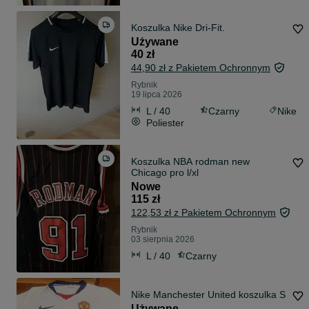
Koszulka Nike Dri-Fit.
Używane
40 zł
44,90 zł z Pakietem Ochronnym
Rybnik
19 lipca 2026
L / 40
Czarny
Nike
Poliester
Koszulka NBA rodman new
Chicago pro l/xl
Nowe
115 zł
122,53 zł z Pakietem Ochronnym
Rybnik
03 sierpnia 2026
L / 40
Czarny
Nike Manchester United koszulka S
Używane