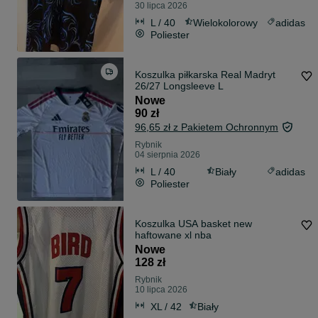
30 lipca 2026
L / 40
Wielokolorowy
adidas
Poliester
Koszulka piłkarska Real Madryt
26/27 Longsleeve L
Nowe
90 zł
96,65 zł z Pakietem Ochronnym
Rybnik
04 sierpnia 2026
L / 40
Biały
adidas
Poliester
Koszulka USA basket new
haftowane xl nba
Nowe
128 zł
Rybnik
10 lipca 2026
XL / 42
Biały