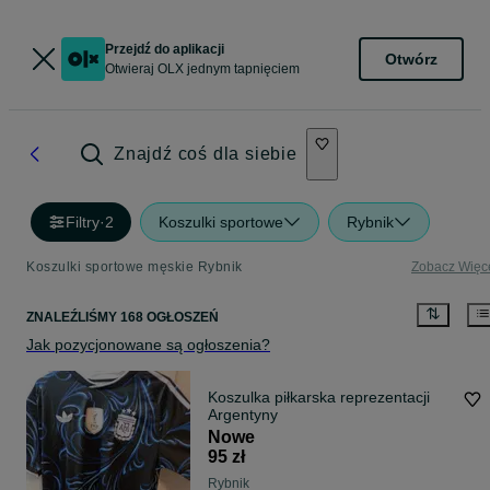
Przejdź do aplikacji
Otwórz
Otwieraj OLX jednym tapnięciem
Znajdź coś dla siebie
Filtry
·
2
Koszulki sportowe
Rybnik
Koszulki sportowe męskie Rybnik
Zobacz Więc
ZNALEŹLIŚMY 168 OGŁOSZEŃ
Jak pozycjonowane są ogłoszenia?
Koszulka piłkarska reprezentacji
Argentyny
Nowe
95 zł
Rybnik