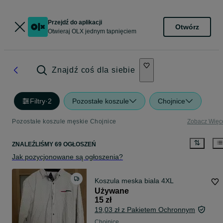
Przejdź do aplikacji
Otwórz
Otwieraj OLX jednym tapnięciem
Znajdź coś dla siebie
Filtry
·
2
Pozostałe koszule
Chojnice
Pozostałe koszule męskie Chojnice
Zobacz Więc
ZNALEŹLIŚMY 69 OGŁOSZEŃ
Jak pozycjonowane są ogłoszenia?
Koszula meska biala 4XL
Używane
15 zł
19,03 zł z Pakietem Ochronnym
Chojnice