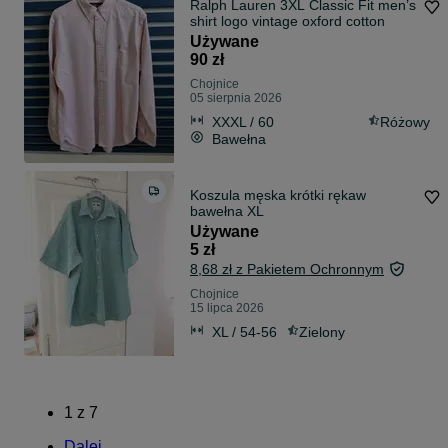
Ralph Lauren 3XL Classic Fit men’s
shirt logo vintage oxford cotton
Używane
90 zł
Chojnice
05 sierpnia 2026
XXXL / 60
Różowy
Bawełna
Koszula męska krótki rękaw
bawełna XL
Używane
5 zł
8,68 zł z Pakietem Ochronnym
Chojnice
15 lipca 2026
XL / 54-56
Zielony
1
z
7
Dalej