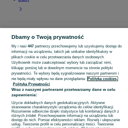
Strona główna
Moda
Ubrania męskie
Koszule
Pozostałe koszule
Pozostałe koszule - Pomorskie
Pozostałe koszule - Chojnice
Dbamy o Twoją prywatność
My i nasi
447
partnerzy przechowujemy lub uzyskujemy dostęp do
KATEGORIA
informacji na urządzeniu, takich jak unikalne identyfikatory w
plikach cookie w celu przetwarzania danych osobowych.
Użytkownik może zaakceptować wybory lub zarządzać nimi,
Zobacz Więc
Sprzedaż pozostałych koszul męskich Chojnice ▶️ różne fasony, kolory i tkaniny ✅ Nowe i używane w dobrych cenach ✌ Sprawdź oferty i kupuj na OLX.pl!
klikając poniżej lub w dowolnym momencie na stronie polityki
prywatności. Te wybory będą sygnalizowane naszym partnerom i
nie będą miały wpływu na dane przeglądania.
Polityka cookies,
Mapa kategorii
Polityka Prywatności
Mapa miejscowości
Wraz z naszymi partnerami przetwarzamy dane w celu
Mapa ministron
zapewnienia:
Popularne wyszukiwania
Użycie dokładnych danych geolokalizacyjnych. Aktywne
skanowanie charakterystyki urządzenia do celów identyfikacji.
Rozumienie odbiorców dzięki statystyce lub kombinacji danych z
różnych źródeł. Przechowywanie informacji na urządzeniu lub
dostęp do nich. Pomiar efektywności reklam. Rozwój i ulepszanie
usług. Tworzenie profili w celu personalizacji treści. Tworzenie