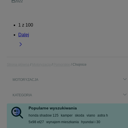
2022
1
z
100
Dalej
Strona główna
Motoryzacja
Pomorskie
Chojnice
MOTORYZACJA
KATEGORIA
Popularne wyszukiwania
honda shadow 125
kamper
skoda
viano
astra h
5x98 et27
wynajem mieszkania
hyundai i 30