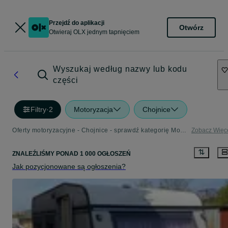
Przejdź do aplikacji
Otwórz
Otwieraj OLX jednym tapnięciem
Wyszukaj według nazwy lub kodu
części
Filtry
·
2
Motoryzacja
Chojnice
Oferty motoryzacyjne - Chojnice - sprawdź kategorię Motoryzacja
Zobacz Więc
ZNALEŹLIŚMY
PONAD
1 000 OGŁOSZEŃ
Jak pozycjonowane są ogłoszenia?