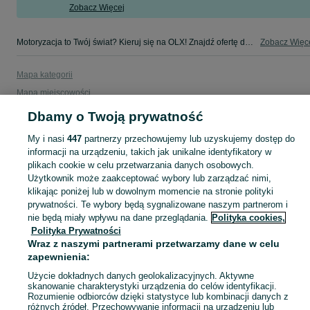
Zobacz Więcej
Motoryzacja to Twój świat? Kieruj się na OLX! Znajdź ofertę dla siebie w kategorii Motoryzacja na OLX - Chojnice i okolice!
Zobacz Więc
Mapa kategorii
Mapa miejscowości
Mapa ministron
Dbamy o Twoją prywatność
Popularne wyszukiwania
My i nasi
447
partnerzy przechowujemy lub uzyskujemy dostęp do
informacji na urządzeniu, takich jak unikalne identyfikatory w
plikach cookie w celu przetwarzania danych osobowych.
Użytkownik może zaakceptować wybory lub zarządzać nimi,
klikając poniżej lub w dowolnym momencie na stronie polityki
prywatności. Te wybory będą sygnalizowane naszym partnerom i
nie będą miały wpływu na dane przeglądania.
Polityka cookies,
Polityka Prywatności
Wraz z naszymi partnerami przetwarzamy dane w celu
zapewnienia:
Użycie dokładnych danych geolokalizacyjnych. Aktywne
skanowanie charakterystyki urządzenia do celów identyfikacji.
Rozumienie odbiorców dzięki statystyce lub kombinacji danych z
różnych źródeł. Przechowywanie informacji na urządzeniu lub