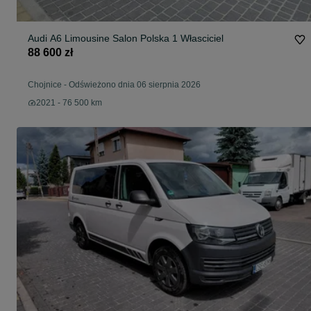
Audi A6 Limousine Salon Polska 1 Własciciel
88 600 zł
Chojnice
-
Odświeżono dnia 06 sierpnia 2026
2021 - 76 500 km