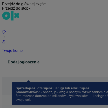
Przejdź do głównej części
Przejdź do stopki
Czat
Twoje konto
Dodaj ogłoszenie
Dla biznesu
opens in a new tab
Sprzedajesz, oferujesz usługi lub rekrutujesz
pracowników?
Zobacz, jak dzięki naszym rozwiązaniom dl
firm możesz dotrzeć do milionów użytkowników — i osiągną
swoje cele.