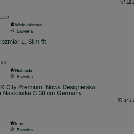
43,
 11:53
Wielokolorowy
Bawełna
ozmiar L, Slim fit
10:31
Niebieski
Bawełna
R City Premium, Nowa Designerska
a Nastolatka S 38 cm Germany
143,
Inny
Bawełna