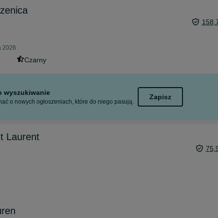
rzenica
158,
a 2026
Czarny
to wyszukiwanie
Zapisz
ać o nowych ogłoszeniach, które do niego pasują.
t Laurent
75,
uren