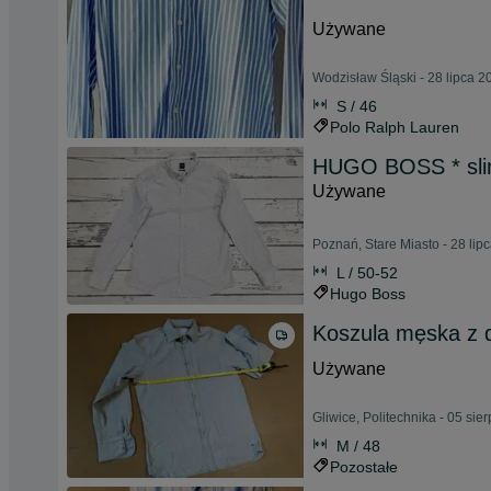
Używane
Wodzisław Śląski - 28 lipca 2
S / 46
Polo Ralph Lauren
HUGO BOSS * slim 
Używane
Poznań, Stare Miasto - 28 lip
L / 50-52
Hugo Boss
Koszula męska z 
Używane
Gliwice, Politechnika - 05 sie
M / 48
Pozostałe