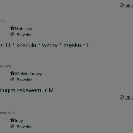
65,
026
Niebieski
Bawełna
fit * koszula * wzory * męska * L
ca 2026
Wielokolorowy
Bawełna
długim rękawem, r M
28,
rpnia 2026
Inny
Bawełna