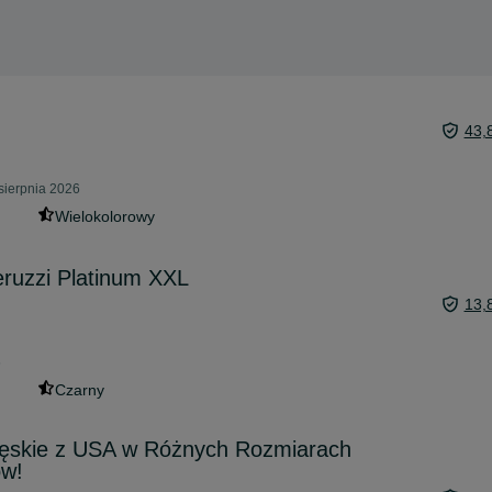
43,
sierpnia 2026
Wielokolorowy
ruzzi Platinum XXL
13,
6
Czarny
skie z USA w Różnych Rozmiarach
ów!