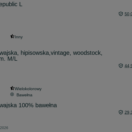
public L
50,
Inny
wajska, hipisowska,vintage, woodstock,
zm. M/L
44,
Wielokolorowy
Bawełna
wajska 100% bawełna
29,
 2026