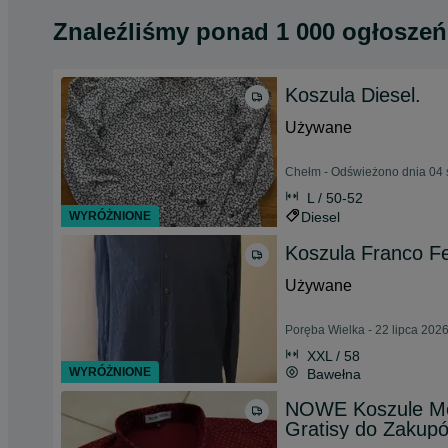
Znaleźliśmy
ponad
1 000 ogłoszeń
Koszula Diesel.
Używane
Chełm - Odświeżono dnia 04 
L / 50-52
WYRÓŻNIONE
Diesel
Koszula Franco Fe
Używane
Poręba Wielka - 22 lipca 202
XXL / 58
WYRÓŻNIONE
Bawełna
NOWE Koszule Mę
Gratisy do Zakup