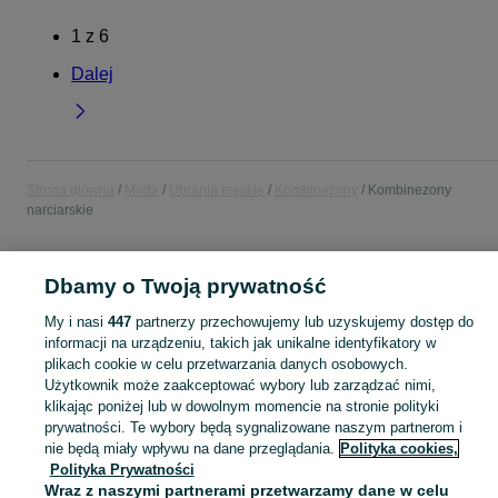
1
z
6
Dalej
Strona główna
Moda
Ubrania męskie
Kombinezony
Kombinezony
narciarskie
POLSKA
Dbamy o Twoją prywatność
My i nasi
447
partnerzy przechowujemy lub uzyskujemy dostęp do
KATEGORIA
informacji na urządzeniu, takich jak unikalne identyfikatory w
plikach cookie w celu przetwarzania danych osobowych.
Zobacz Więc
Użytkownik może zaakceptować wybory lub zarządzać nimi,
Szeroki wybór kombinezonów narciarskich męskich w Polsce ▶️ ocieplane i wodoodporne ✅ Nowe i używane w dobrych cenach ✌ Przeglądaj ogłoszenia na OLX.pl!
klikając poniżej lub w dowolnym momencie na stronie polityki
prywatności. Te wybory będą sygnalizowane naszym partnerom i
Mapa kategorii
nie będą miały wpływu na dane przeglądania.
Polityka cookies,
Polityka Prywatności
Mapa miejscowości
Wraz z naszymi partnerami przetwarzamy dane w celu