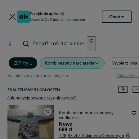
Przejdź do aplikacji
Otwórz
Otwieraj OLX jednym tapnięciem
Znajdź coś dla siebie
Filtry
·
1
Kombinezony narciarskie
Wybierz lokal
Kombinezony narciarskie męskie
Zobacz Więc
ZNALEŹLIŚMY 51 OGŁOSZEŃ
Jak pozycjonowane są ogłoszenia?
Kombinezon morski zimowy
wedkarski
Nowe
699 zł
726,97 zł z Pakietem Ochronnym