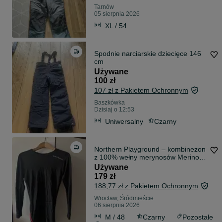
Tarnów
05 sierpnia 2026
XL / 54
Spodnie narciarskie dziecięce 146
cm
Używane
100 zł
107 zł z Pakietem Ochronnym
Baszkówka
Dzisiaj o 12:53
Uniwersalny
Czarny
Northern Playground – kombinezon
z 100% wełny merynosów Merino,
rozmiar M wool ull overall
Używane
179 zł
188,77 zł z Pakietem Ochronnym
Wrocław, Śródmieście
06 sierpnia 2026
M / 48
Czarny
Pozostałe