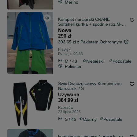
Merino
Komplet narciarski CRANE
Softshell kurtka + spodnie roz.M-L
(50)
Nowe
290 zł
303,65 zł z Pakietem Ochronnym
Przyłęk
Dzisiaj o 00:33
M / 48
Niebieski
Pozostałe
Poliester
Swix Dwuczęsciowy Kombinezon
Narciarski / S
Używane
384,99 zł
Rzeszów
23 lipca 2026
S / 46
Czarny
Pozostałe
kombinezon zimowy Norweski roz