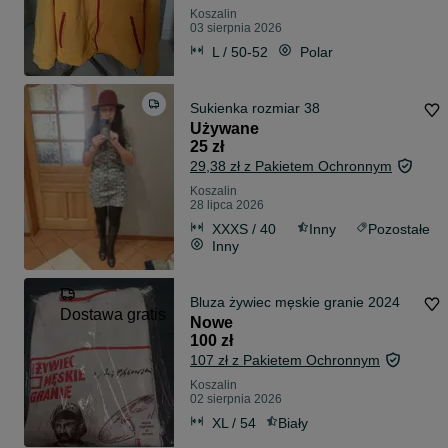
Koszalin
03 sierpnia 2026
L / 50-52
Polar
Sukienka rozmiar 38
Używane
25 zł
29,38 zł z Pakietem Ochronnym
Koszalin
28 lipca 2026
XXXS / 40
Inny
Pozostałe
Inny
Bluza żywiec męskie granie 2024
Dostawa gratis
Nowe
100 zł
107 zł z Pakietem Ochronnym
Koszalin
02 sierpnia 2026
XL / 54
Biały