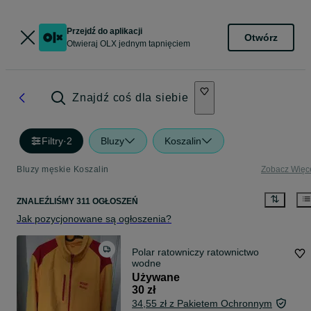
Przejdź do aplikacji
Otwórz
Otwieraj OLX jednym tapnięciem
Znajdź coś dla siebie
Filtry
·
2
Bluzy
Koszalin
Bluzy męskie Koszalin
Zobacz Więc
ZNALEŹLIŚMY 311 OGŁOSZEŃ
Jak pozycjonowane są ogłoszenia?
Polar ratowniczy ratownictwo
wodne
Używane
30 zł
34,55 zł z Pakietem Ochronnym