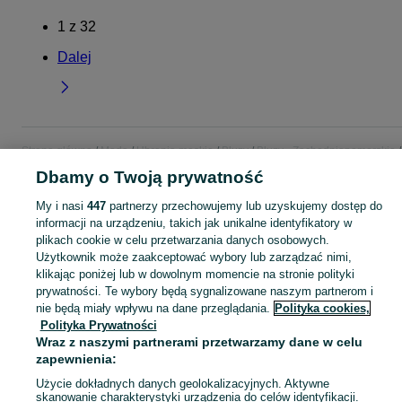
1
z
32
Dalej
Strona główna
Moda
Ubrania męskie
Bluzy
Bluzy - Zachodniopomorskie
Bluzy - Koszalin
Dbamy o Twoją prywatność
My i nasi
447
partnerzy przechowujemy lub uzyskujemy dostęp do
KATEGORIA
informacji na urządzeniu, takich jak unikalne identyfikatory w
plikach cookie w celu przetwarzania danych osobowych.
Użytkownik może zaakceptować wybory lub zarządzać nimi,
Zobacz Więc
Szeroki wybór bluz męskich Koszalin ▶️ z kapturem, dresowe, oversize i z nadrukiem ✅ Nowe i używane w atrakcyjnych cenach ✌ Znajdź oferty na OLX.pl!
klikając poniżej lub w dowolnym momencie na stronie polityki
prywatności. Te wybory będą sygnalizowane naszym partnerom i
Mapa kategorii
nie będą miały wpływu na dane przeglądania.
Polityka cookies,
Polityka Prywatności
Mapa miejscowości
Wraz z naszymi partnerami przetwarzamy dane w celu
Mapa ministron
zapewnienia:
Popularne wyszukiwania
Użycie dokładnych danych geolokalizacyjnych. Aktywne
skanowanie charakterystyki urządzenia do celów identyfikacji.