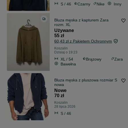
S / 46
Czarny
Nike
Inny
Bluza męska z kapturem Zara
rozm. XL
Używane
55 zł
60,43 zł z Pakietem Ochronnym
Koszalin
Dzisiaj o 19:23
XL / 54
Brązowy
Zara
Bawełna
Bluza męska z pluszowa rozmiar S
nowa
Nowe
70 zł
Koszalin
28 lipca 2026
S / 46