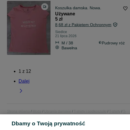
Koszulka damska. Nowa.
Używane
5 zł
8,68 zł z Pakietem Ochronnym
Siedlce
21 lipca 2026
M / 38
Pudrowy róż
Bawełna
1
z
12
Dalej
Strona główna
Moda
Ubrania damskie
T-shirty i podkoszulki
T-shirty
T-
shirty - Mazowieckie
T-shirty - Siedlce
Dbamy o Twoją prywatność