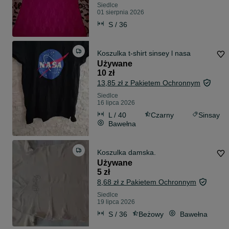
Siedlce
01 sierpnia 2026
S / 36
Koszulka t-shirt sinsey l nasa
Używane
10 zł
13,85 zł z Pakietem Ochronnym
Siedlce
16 lipca 2026
L / 40
Czarny
Sinsay
Bawełna
Koszulka damska.
Używane
5 zł
8,68 zł z Pakietem Ochronnym
Siedlce
19 lipca 2026
S / 36
Beżowy
Bawełna