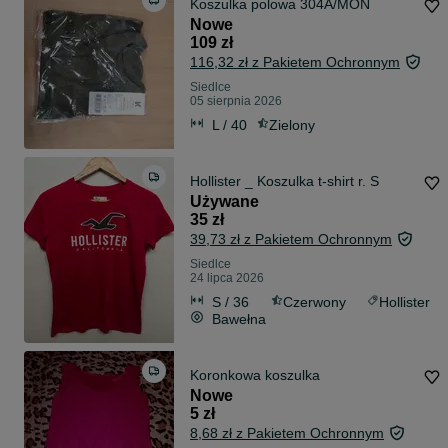
Koszulka polowa 304A/MON
Nowe
109 zł
116,32 zł z Pakietem Ochronnym
Siedlce
05 sierpnia 2026
L / 40
Zielony
Hollister _ Koszulka t-shirt r. S
Używane
35 zł
39,73 zł z Pakietem Ochronnym
Siedlce
24 lipca 2026
S / 36
Czerwony
Hollister
Bawełna
Koronkowa koszulka
Nowe
5 zł
8,68 zł z Pakietem Ochronnym