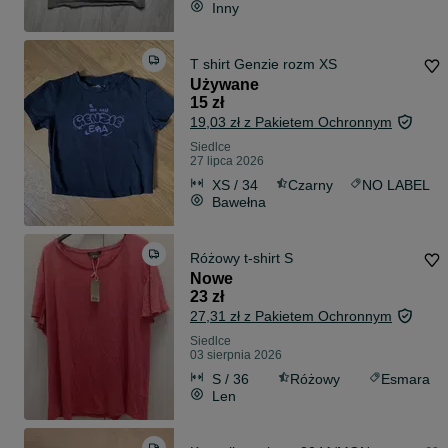
Inny
T shirt Genzie rozm XS
Używane
15 zł
19,03 zł z Pakietem Ochronnym
Siedlce
27 lipca 2026
XS / 34
Czarny
NO LABEL
Bawełna
Różowy t-shirt S
Nowe
23 zł
27,31 zł z Pakietem Ochronnym
Siedlce
03 sierpnia 2026
S / 36
Różowy
Esmara
Len