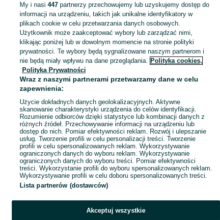
KATEGORIA
My i nasi
447
partnerzy przechowujemy lub uzyskujemy dostęp do
informacji na urządzeniu, takich jak unikalne identyfikatory w
plikach cookie w celu przetwarzania danych osobowych.
Zobacz Więc
Szeroki wybór t-shirtów damskich Siedlce ▶️ z nadrukiem, oversize i kolorowe ✅ Nowe i używane w dobrych cenach ✌ Sprawdź oferty na OLX.pl!
Użytkownik może zaakceptować wybory lub zarządzać nimi,
klikając poniżej lub w dowolnym momencie na stronie polityki
prywatności. Te wybory będą sygnalizowane naszym partnerom i
Mapa kategorii
nie będą miały wpływu na dane przeglądania.
Polityka cookies,
Mapa miejscowości
Polityka Prywatności
Wraz z naszymi partnerami przetwarzamy dane w celu
Mapa ministron
zapewnienia:
Popularne wyszukiwania
Użycie dokładnych danych geolokalizacyjnych. Aktywne
skanowanie charakterystyki urządzenia do celów identyfikacji.
Rozumienie odbiorców dzięki statystyce lub kombinacji danych z
różnych źródeł. Przechowywanie informacji na urządzeniu lub
dostęp do nich. Pomiar efektywności reklam. Rozwój i ulepszanie
usług. Tworzenie profili w celu personalizacji treści. Tworzenie
profili w celu spersonalizowanych reklam. Wykorzystywanie
ograniczonych danych do wyboru reklam. Wykorzystywanie
ograniczonych danych do wyboru treści. Pomiar efektywności
treści. Wykorzystanie profili do wyboru spersonalizowanych reklam.
Wykorzystywanie profili w celu doboru spersonalizowanych treści.
Lista partnerów (dostawców)
Akceptuj wszystkie