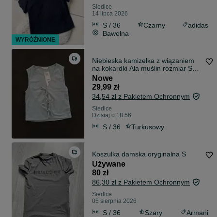
Siedlce
14 lipca 2026
S / 36
Czarny
adidas
Bawełna
WYRÓŻNIONE
Niebieska kamizelka z wiązaniem
na kokardki Ala muślin rozmiar S
Stan Nowy z metką
Nowe
29,99 zł
34,54 zł z Pakietem Ochronnym
Siedlce
Dzisiaj o 18:56
S / 36
Turkusowy
Koszulka damska oryginalna S
Używane
80 zł
86,30 zł z Pakietem Ochronnym
Siedlce
05 sierpnia 2026
S / 36
Szary
Armani