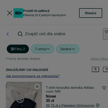
Przejdź do aplikacji
Otwórz
Otwieraj OLX jednym tapnięciem
Znajdź coś dla siebie
Filtry
·
2
T-shirty
Siedlce
T-shirty damskie Siedlce
Zobacz Więc
ZNALEŹLIŚMY 120 OGŁOSZEŃ
Jak pozycjonowane są ogłoszenia?
T-shirt koszulka damska Adidas
rozm S/M
Nowe
35 zł
39,73 zł z Pakietem Ochronnym