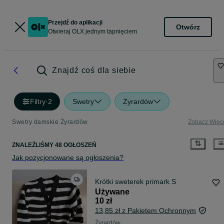
Przejdź do aplikacji
Otwórz
Otwieraj OLX jednym tapnięciem
Znajdź coś dla siebie
Filtry
·
2
Swetry
Żyrardów
Swetry damskie Żyrardów
Zobacz Więc
ZNALEŹLIŚMY 48 OGŁOSZEŃ
Jak pozycjonowane są ogłoszenia?
Krótki sweterek primark S
Używane
10 zł
13,85 zł z Pakietem Ochronnym
Żyrardów