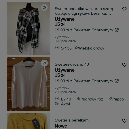
Sweter narzutka w czarno szarą
kratkę, długi rękaw, Bershka,
rozmiar S
Używane
15 zł
19,03 zł z Pakietem Ochronnym
Żyrardów
09 lipca 2026
S / 36
Wielokolorowy
Sweterek rozm. 40
Używane
15 zł
19,03 zł z Pakietem Ochronnym
Żyrardów
20 lipca 2026
L / 40
Pudrowy róż
Pepco
Akryl
Sweter z perełkami
Nowe