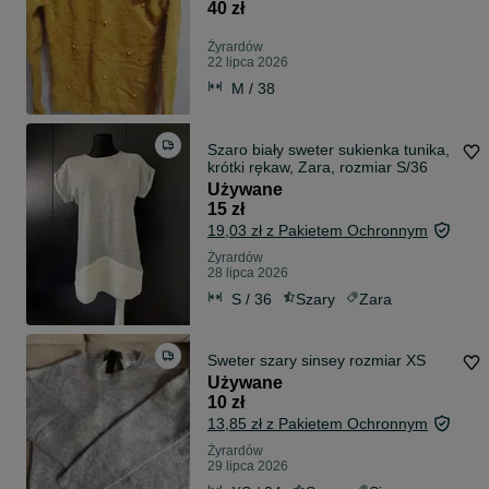
40 zł
Żyrardów
22 lipca 2026
M / 38
Szaro biały sweter sukienka tunika,
krótki rękaw, Zara, rozmiar S/36
Używane
15 zł
19,03 zł z Pakietem Ochronnym
Żyrardów
28 lipca 2026
S / 36
Szary
Zara
Sweter szary sinsey rozmiar XS
Używane
10 zł
13,85 zł z Pakietem Ochronnym
Żyrardów
29 lipca 2026