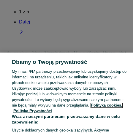
1
z
5
Dalej
Strona główna
Moda
Ubrania damskie
Swetry
Swetry - Mazowieckie
Swetry - Żyrardów
Dbamy o Twoją prywatność
My i nasi
447
partnerzy przechowujemy lub uzyskujemy dostęp do
KATEGORIA
informacji na urządzeniu, takich jak unikalne identyfikatory w
plikach cookie w celu przetwarzania danych osobowych.
Użytkownik może zaakceptować wybory lub zarządzać nimi,
Zobacz Więc
Szeroki wybór swetrów damskich Żyrardów ▶️ wełniane, kaszmirowe, oversize i kolorowe ✅ Nowe i używane w dobrych cenach ✌ Sprawdź oferty na OLX.pl!
klikając poniżej lub w dowolnym momencie na stronie polityki
prywatności. Te wybory będą sygnalizowane naszym partnerom i
Mapa kategorii
nie będą miały wpływu na dane przeglądania.
Polityka cookies,
Polityka Prywatności
Mapa miejscowości
Wraz z naszymi partnerami przetwarzamy dane w celu
Mapa ministron
zapewnienia:
Popularne wyszukiwania
Użycie dokładnych danych geolokalizacyjnych. Aktywne