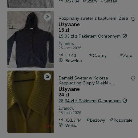
XS / 34
Szary
Sinsay
Rozpinany sweter z kapturem. Zara
Używane
15 zł
19,03 zł z Pakietem Ochronnym
Żyrardów
25 lipca 2026
L / 40
Czarny
Zara
Bawełna
Damski Sweter w Kolorze
Kappuczino Ciepły Miękki -
Merkuriusz r.42-46
Używane
24 zł
28,34 zł z Pakietem Ochronnym
Żyrardów
28 lipca 2026
XXL / 44
Beżowy
Pozostałe
Wełna