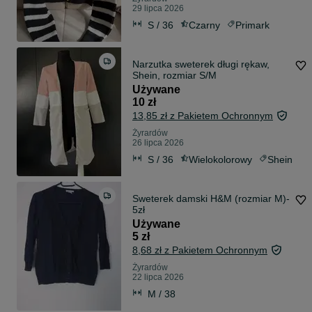
29 lipca 2026
S / 36
Czarny
Primark
Narzutka sweterek długi rękaw,
Shein, rozmiar S/M
Używane
10 zł
13,85 zł z Pakietem Ochronnym
Żyrardów
26 lipca 2026
S / 36
Wielokolorowy
Shein
Sweterek damski H&M (rozmiar M)-
5zł
Używane
5 zł
8,68 zł z Pakietem Ochronnym
Żyrardów
22 lipca 2026
M / 38