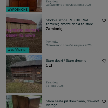
Żyrardów
Odświeżono dnia 05 sierpnia 2026
WYRÓŻNIONE
Stodoła szopa ROZBIORKA
zamienię świeże deski za stare
deski
Zamienię
Żyrardów
Odświeżono dnia 04 sierpnia 2026
WYRÓŻNIONE
Stare deski / Stare drewno
1 zł
Żyrardów
31 lipca 2026
Stara szafa prl drewniana, drewno!
Vintage