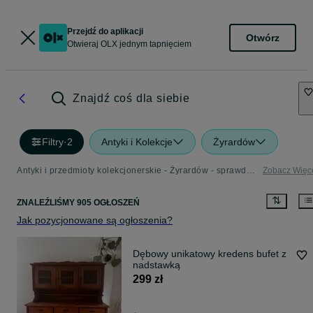
Przejdź do aplikacji
Otwórz
Otwieraj OLX jednym tapnięciem
Znajdź coś dla siebie
Filtry
·
2
Antyki i Kolekcje
Żyrardów
Antyki i przedmioty kolekcjonerskie - Żyrardów - sprawdź ogłoszenia w Twojej okolicy
Zobacz Więc
ZNALEŹLIŚMY 905 OGŁOSZEŃ
Jak pozycjonowane są ogłoszenia?
Dębowy unikatowy kredens bufet z
nadstawką
299 zł