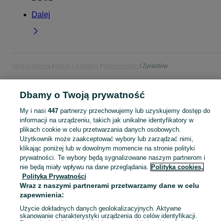
Dalej
Strona główna
Antyki i Kolekcje
Mazowieckie
Żyrardów
ANTYKI I KOLEKCJE
Dbamy o Twoją prywatność
My i nasi
447
partnerzy przechowujemy lub uzyskujemy dostęp do
KATEGORIA
informacji na urządzeniu, takich jak unikalne identyfikatory w
plikach cookie w celu przetwarzania danych osobowych.
Użytkownik może zaakceptować wybory lub zarządzać nimi,
Antyki i przedmioty kolekcjonerskie na OLX – odkryj wyjątkowe oferty antyków i rzadkich przedmiotów. Sprawdź unikalne kolekcje! Żyrardów i okolice.
Zobacz Więc
klikając poniżej lub w dowolnym momencie na stronie polityki
prywatności. Te wybory będą sygnalizowane naszym partnerom i
Mapa kategorii
nie będą miały wpływu na dane przeglądania.
Polityka cookies,
Polityka Prywatności
Mapa miejscowości
Wraz z naszymi partnerami przetwarzamy dane w celu
Mapa ministron
zapewnienia:
Popularne wyszukiwania
Użycie dokładnych danych geolokalizacyjnych. Aktywne
skanowanie charakterystyki urządzenia do celów identyfikacji.