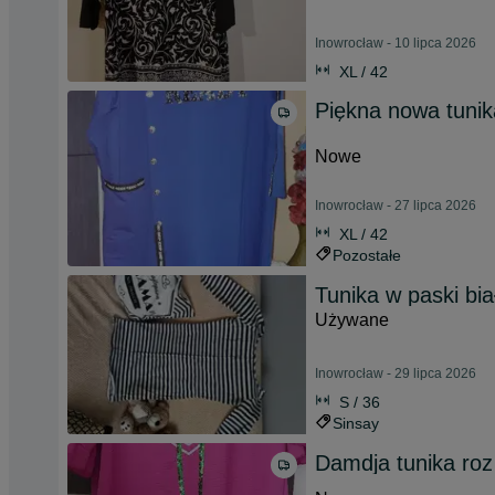
Inowrocław - 10 lipca 2026
XL / 42
Piękna nowa tunik
Nowe
Inowrocław - 27 lipca 2026
XL / 42
Pozostałe
Tunika w paski bi
Używane
Inowrocław - 29 lipca 2026
S / 36
Sinsay
Damdja tunika roz