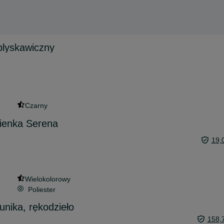
blyskawiczny
Czarny
kienka Serena
19,
Wielokolorowy
Poliester
unika, rękodzieło
158,