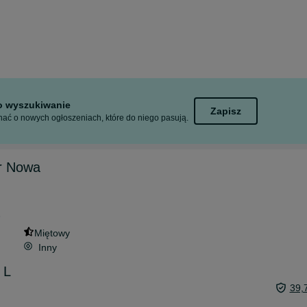
to wyszukiwanie
Zapisz
ać o nowych ogłoszeniach, które do niego pasują.
r Nowa
6
Miętowy
Inny
 L
39,