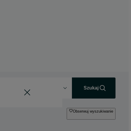
Odległość
+0 km
Szukaj
Obserwuj wyszukiwanie