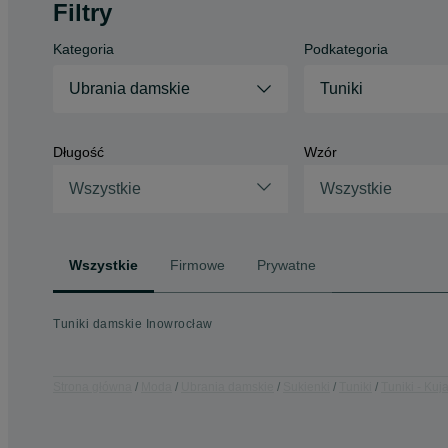
Filtry
Kategoria
Podkategoria
Ubrania damskie
Tuniki
Długość
Wzór
Wszystkie
Wszystkie
Wszystkie
Firmowe
Prywatne
Tuniki damskie Inowrocław
Strona główna
Moda
Ubrania damskie
Sukienki
Tuniki
Tuniki - Ku