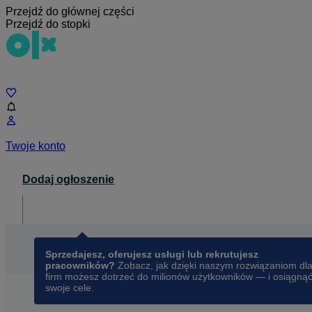
Przejdź do głównej części
Przejdź do stopki
Czat
Twoje konto
Dodaj ogłoszenie
Dla biznesu
opens in a new tab
Sprzedajesz, oferujesz usługi lub rekrutujesz
pracowników?
Zobacz, jak dzięki naszym rozwiązaniom dl
firm możesz dotrzeć do milionów użytkowników — i osiągną
swoje cele.