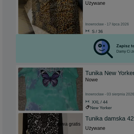
Używane
Inowrocław - 17 lipca 2026
S / 36
Zapisz 
Damy Ci zn
Tunika New Yorke
Nowe
Inowrocław - 03 sierpnia 202
XXL / 44
New Yorker
Tunika damska 42
Dostawa gratis
Używane