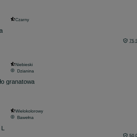
Czarny
a
75,
Niebieski
Dzianina
ało granatowa
Wielokolorowy
Bawełna
 L
50,