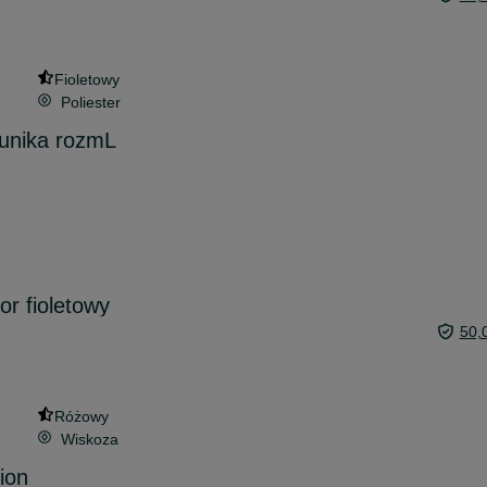
Fioletowy
Poliester
tunika rozmL
or fioletowy
50,
Różowy
Wiskoza
ion