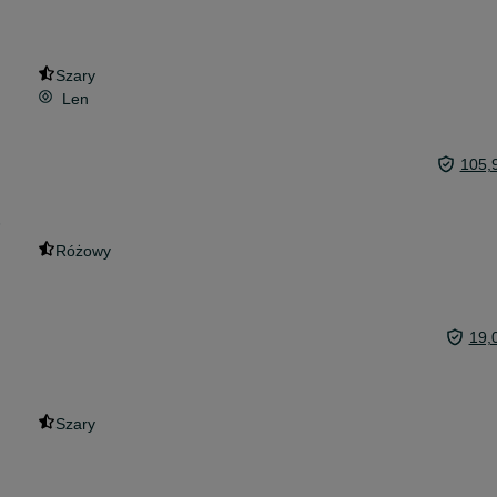
Szary
Len
105,
6
Różowy
19,
Szary