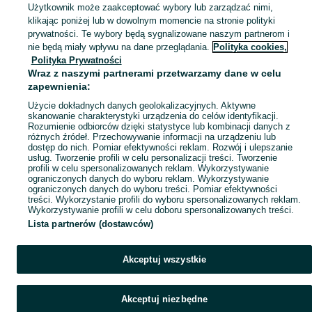
Antyki i przedmioty kolekcjonerskie na OLX – odkryj wyjątkowe oferty antyków i rzadkich przedmiotów. Sprawdź unikalne kolekcje! Inowrocław i okolice.
Zobacz Więc
Użytkownik może zaakceptować wybory lub zarządzać nimi,
klikając poniżej lub w dowolnym momencie na stronie polityki
prywatności. Te wybory będą sygnalizowane naszym partnerom i
Mapa kategorii
nie będą miały wpływu na dane przeglądania.
Polityka cookies,
Mapa miejscowości
Polityka Prywatności
Wraz z naszymi partnerami przetwarzamy dane w celu
Mapa ministron
zapewnienia:
Popularne wyszukiwania
Użycie dokładnych danych geolokalizacyjnych. Aktywne
skanowanie charakterystyki urządzenia do celów identyfikacji.
Rozumienie odbiorców dzięki statystyce lub kombinacji danych z
różnych źródeł. Przechowywanie informacji na urządzeniu lub
dostęp do nich. Pomiar efektywności reklam. Rozwój i ulepszanie
usług. Tworzenie profili w celu personalizacji treści. Tworzenie
profili w celu spersonalizowanych reklam. Wykorzystywanie
ograniczonych danych do wyboru reklam. Wykorzystywanie
ograniczonych danych do wyboru treści. Pomiar efektywności
treści. Wykorzystanie profili do wyboru spersonalizowanych reklam.
Wykorzystywanie profili w celu doboru spersonalizowanych treści.
Lista partnerów (dostawców)
Akceptuj wszystkie
Akceptuj niezbędne