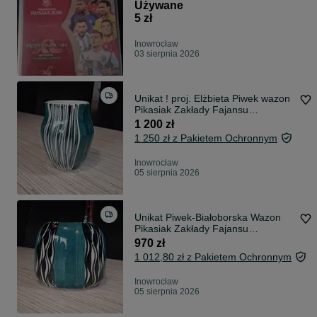
Używane
5 zł
Inowrocław
03 sierpnia 2026
Unikat ! proj. Elżbieta Piwek wazon
Pikasiak Zakłady Fajansu
Włocławek
1 200 zł
1 250 zł z Pakietem Ochronnym
Inowrocław
05 sierpnia 2026
Unikat Piwek-Białoborska Wazon
Pikasiak Zakłady Fajansu
Włocławek 11cm
970 zł
1 012,80 zł z Pakietem Ochronnym
Inowrocław
05 sierpnia 2026