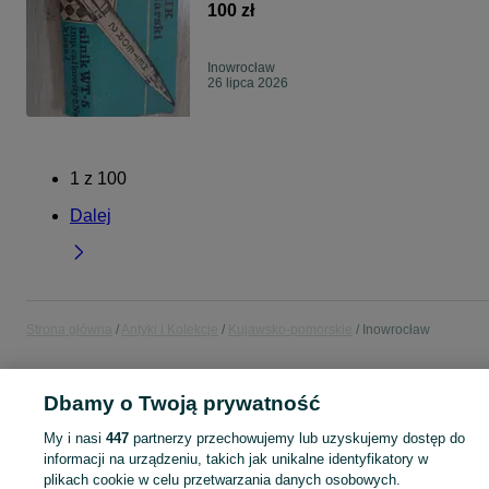
100 zł
Inowrocław
26 lipca 2026
1
z
100
Dalej
Strona główna
Antyki i Kolekcje
Kujawsko-pomorskie
Inowrocław
ANTYKI I KOLEKCJE
Dbamy o Twoją prywatność
My i nasi
447
partnerzy przechowujemy lub uzyskujemy dostęp do
KATEGORIA
informacji na urządzeniu, takich jak unikalne identyfikatory w
plikach cookie w celu przetwarzania danych osobowych.