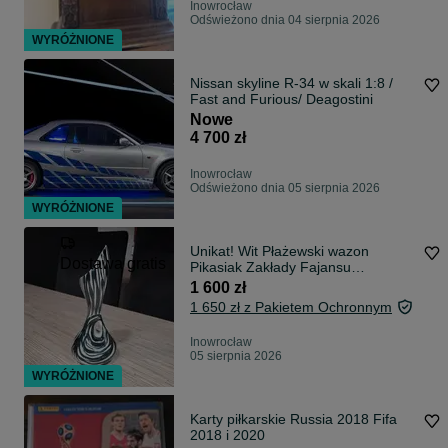
Inowrocław
Odświeżono dnia 04 sierpnia 2026
WYRÓŻNIONE
Nissan skyline R-34 w skali 1:8 /
Fast and Furious/ Deagostini
Nowe
4 700 zł
Inowrocław
Odświeżono dnia 05 sierpnia 2026
WYRÓŻNIONE
Unikat! Wit Płażewski wazon
Dostawa gratis
Pikasiak Zakłady Fajansu
Włocławek 22 cm
1 600 zł
1 650 zł z Pakietem Ochronnym
Inowrocław
05 sierpnia 2026
WYRÓŻNIONE
Karty piłkarskie Russia 2018 Fifa
2018 i 2020