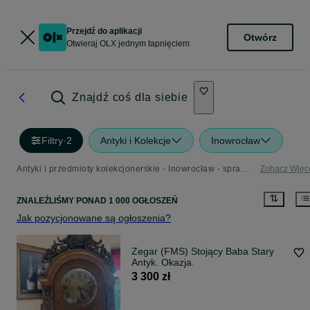
Przejdź do aplikacji
Otwórz
Otwieraj OLX jednym tapnięciem
Znajdź coś dla siebie
Filtry
·
2
Antyki i Kolekcje
Inowrocław
Antyki i przedmioty kolekcjonerskie - Inowrocław - sprawdź ogłoszenia w Twojej okolicy
Zobacz Więc
ZNALEŹLIŚMY
PONAD
1 000 OGŁOSZEŃ
Jak pozycjonowane są ogłoszenia?
Zegar (FMS) Stojący Baba Stary
Antyk. Okazja.
3 300 zł