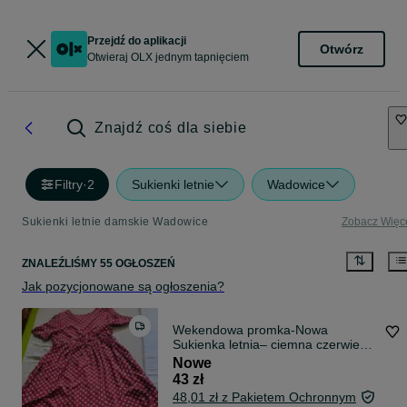
Przejdź do aplikacji
Otwórz
Otwieraj OLX jednym tapnięciem
Znajdź coś dla siebie
Filtry
·
2
Sukienki letnie
Wadowice
Sukienki letnie damskie Wadowice
Zobacz Więc
ZNALEŹLIŚMY 55 OGŁOSZEŃ
Jak pozycjonowane są ogłoszenia?
Wekendowa promka-Nowa
Sukienka letnia– ciemna czerwień
w białe kropki
Nowe
43 zł
48,01 zł z Pakietem Ochronnym