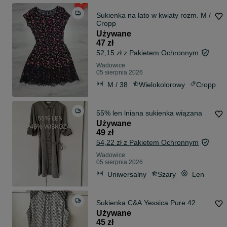
Sukienka na lato w kwiaty rozm. M /
Cropp
Używane
47 zł
52,15 zł z Pakietem Ochronnym
Wadowice
05 sierpnia 2026
M / 38
Wielokolorowy
Cropp
55% len lniana sukienka wiązana
Używane
49 zł
54,22 zł z Pakietem Ochronnym
Wadowice
05 sierpnia 2026
Uniwersalny
Szary
Len
Sukienka C&A Yessica Pure 42
Używane
45 zł