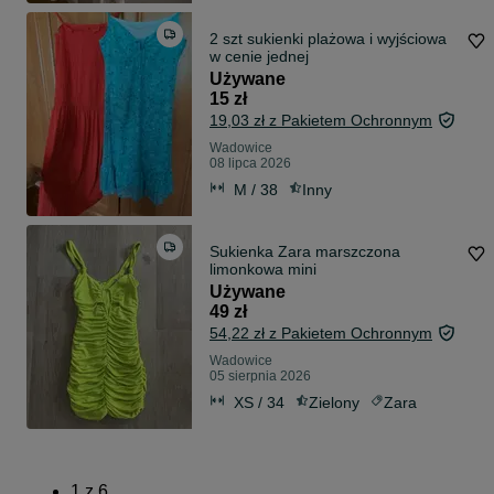
2 szt sukienki plażowa i wyjściowa
w cenie jednej
Używane
15 zł
19,03 zł z Pakietem Ochronnym
Wadowice
08 lipca 2026
M / 38
Inny
Sukienka Zara marszczona
limonkowa mini
Używane
49 zł
54,22 zł z Pakietem Ochronnym
Wadowice
05 sierpnia 2026
XS / 34
Zielony
Zara
1
z
6