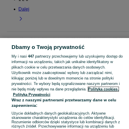
Dalej
Strona główna
Moda
Ubrania damskie
Sukienki
Sukienki letnie
Sukienki
letnie - Małopolskie
Sukienki letnie - Wadowice
Dbamy o Twoją prywatność
My i nasi
447
partnerzy przechowujemy lub uzyskujemy dostęp do
KATEGORIA
informacji na urządzeniu, takich jak unikalne identyfikatory w
plikach cookie w celu przetwarzania danych osobowych.
Użytkownik może zaakceptować wybory lub zarządzać nimi,
Zobacz Więc
Szeroki wybór sukienek letnich damskich Wadowice ▶️ Różne materiały, kolory i rozmiary ✅ Nowe i używane w dobrych cenach ✌ Sprawdź oferty na OLX.pl!
klikając poniżej lub w dowolnym momencie na stronie polityki
prywatności. Te wybory będą sygnalizowane naszym partnerom i
nie będą miały wpływu na dane przeglądania.
Polityka cookies,
Mapa kategorii
Polityka Prywatności
Mapa miejscowości
Wraz z naszymi partnerami przetwarzamy dane w celu
Mapa ministron
zapewnienia:
Popularne wyszukiwania
Użycie dokładnych danych geolokalizacyjnych. Aktywne
skanowanie charakterystyki urządzenia do celów identyfikacji.
Rozumienie odbiorców dzięki statystyce lub kombinacji danych z
różnych źródeł. Przechowywanie informacji na urządzeniu lub