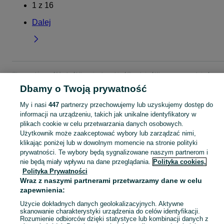
1
z
16
Dalej
Strona główna
Moda
Ubrania damskie
Spodnie
Klasyczne spodnie
Klasyczne spodnie - Mazowieckie
Klasyczne spodnie - Żyrardów
Dbamy o Twoją prywatność
My i nasi
447
partnerzy przechowujemy lub uzyskujemy dostęp do
KATEGORIA
informacji na urządzeniu, takich jak unikalne identyfikatory w
plikach cookie w celu przetwarzania danych osobowych.
Użytkownik może zaakceptować wybory lub zarządzać nimi,
Zobacz Więc
Szeroki wybór spodni klasycznych damskich Żyrardów ✅ Nowe i używane ▶️ Różne materiały, kolory i rozmiary ✌ Porównaj ceny i wybierz ofertę na OLX.pl!
klikając poniżej lub w dowolnym momencie na stronie polityki
prywatności. Te wybory będą sygnalizowane naszym partnerom i
Mapa kategorii
nie będą miały wpływu na dane przeglądania.
Polityka cookies,
Polityka Prywatności
Mapa miejscowości
Wraz z naszymi partnerami przetwarzamy dane w celu
Mapa ministron
zapewnienia:
Popularne wyszukiwania
Użycie dokładnych danych geolokalizacyjnych. Aktywne
skanowanie charakterystyki urządzenia do celów identyfikacji.
Rozumienie odbiorców dzięki statystyce lub kombinacji danych z