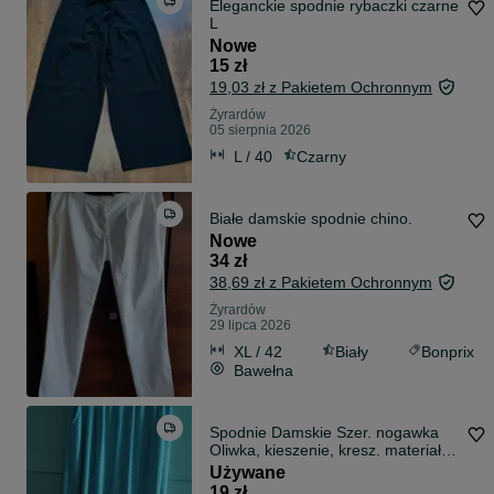
Eleganckie spodnie rybaczki czarne
L
Nowe
15 zł
19,03 zł z Pakietem Ochronnym
Żyrardów
05 sierpnia 2026
L / 40
Czarny
Białe damskie spodnie chino.
Nowe
34 zł
38,69 zł z Pakietem Ochronnym
Żyrardów
29 lipca 2026
XL / 42
Biały
Bonprix
Bawełna
Spodnie Damskie Szer. nogawka
Oliwka, kieszenie, kresz. materiał
44/46
Używane
19 zł