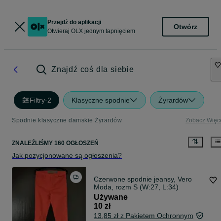
Przejdź do aplikacji
Otwórz
Otwieraj OLX jednym tapnięciem
Znajdź coś dla siebie
Filtry
·
2
Klasyczne spodnie
Żyrardów
Spodnie klasyczne damskie Żyrardów
Zobacz Więc
ZNALEŹLIŚMY 160 OGŁOSZEŃ
Jak pozycjonowane są ogłoszenia?
Czerwone spodnie jeansy, Vero
Moda, rozm S (W:27, L:34)
Używane
10 zł
13,85 zł z Pakietem Ochronnym