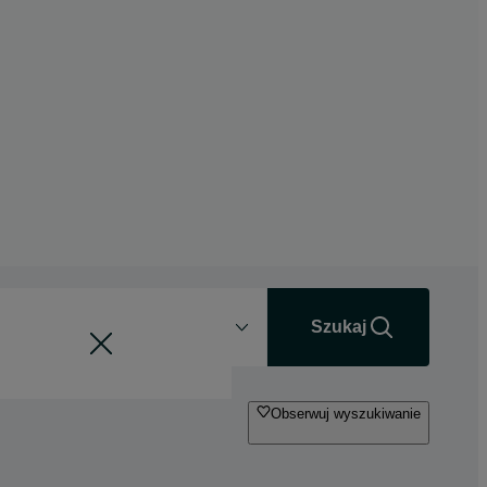
Odległość
+0 km
Szukaj
Obserwuj wyszukiwanie