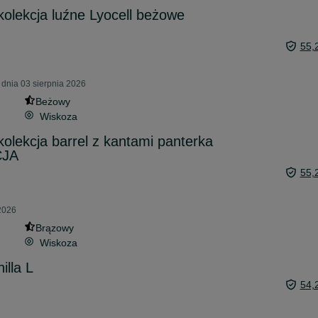
olekcja luźne Lyocell beżowe
55,
 dnia 03 sierpnia 2026
Beżowy
Wiskoza
olekcja barrel z kantami panterka
CJA
55,
 2026
Brązowy
Wiskoza
illa L
54,