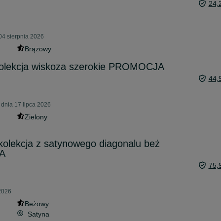
24,
04 sierpnia 2026
Brązowy
olekcja wiskoza szerokie PROMOCJA
44,
 dnia 17 lipca 2026
Zielony
olekcja z satynowego diagonalu beż
A
75,
 2026
Beżowy
Satyna