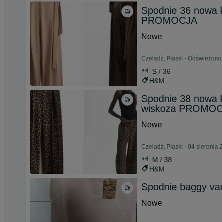
Spodnie 36 nowa k
PROMOCJA
Nowe
Czeladź, Piaski - Odświeżono
S / 36
H&M
Spodnie 38 nowa k
wiskoza PROMO
Nowe
Czeladź, Piaski - 04 sierpnia
M / 38
H&M
Spodnie baggy van
Nowe