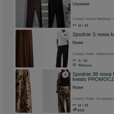
Używane
Czeladź, Kolonia Małobądź - 
M / 38
Spodnie S nowa k
Nowe
Czeladź, Piaski - Odświeżono
S / 36
Wiskoza
Spodnie 38 nowa k
kwiaty PROMOCJ
Nowe
Czeladź, Piaski - 02 sierpnia
M / 38
H&M