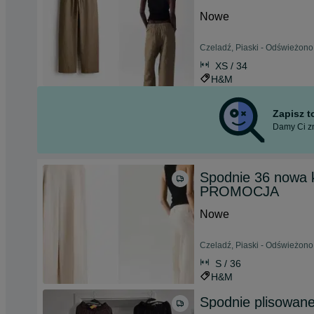
Nowe
Czeladź, Piaski - Odświeżono 
XS / 34
H&M
Zapisz 
Damy Ci zn
Spodnie 36 nowa 
PROMOCJA
Nowe
Czeladź, Piaski - Odświeżono
S / 36
H&M
Spodnie plisowane