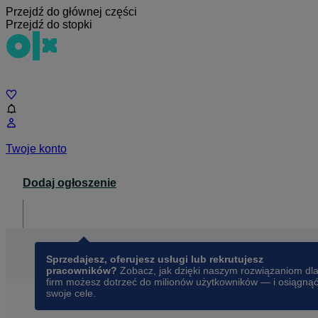
Przejdź do głównej części
Przejdź do stopki
Czat
Twoje konto
Dodaj ogłoszenie
Dla biznesu
opens in a new tab
Sprzedajesz, oferujesz usługi lub rekrutujesz
pracowników?
Zobacz, jak dzięki naszym rozwiązaniom dl
firm możesz dotrzeć do milionów użytkowników — i osiągną
swoje cele.