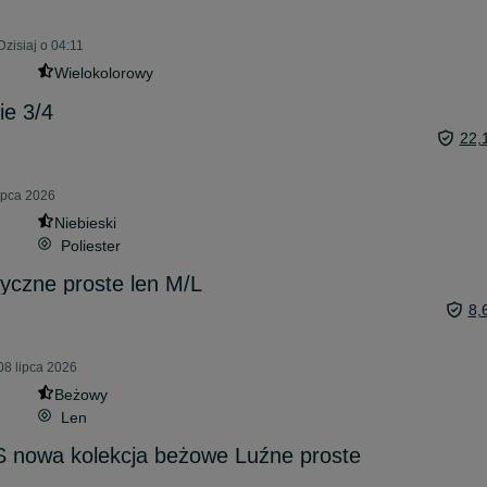
zisiaj o 04:11
Wielokolorowy
ie 3/4
22,
lipca 2026
Niebieski
Poliester
syczne proste len M/L
8,
08 lipca 2026
Beżowy
Len
S nowa kolekcja beżowe Luźne proste