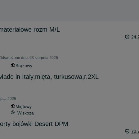
materiałowe rozm M/L
24,
 Odświeżono dnia 03 sierpnia 2026
Brązowy
Made in Italy,mięta, turkusowa,r.2XL
lipca 2026
Miętowy
Wiskoza
zorty bojówki Desert DPM
70,