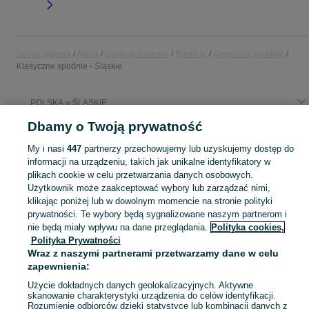
Strona główna
Moda
Ubrania damskie
Spodnie
Klasyczne spodnie
Klasyczne spodnie - Śląskie
POLSKA » ŚLĄSKIE
Dbamy o Twoją prywatność
KATEGORIA
My i nasi
447
partnerzy przechowujemy lub uzyskujemy dostęp do
informacji na urządzeniu, takich jak unikalne identyfikatory w
Zobacz Więc
plikach cookie w celu przetwarzania danych osobowych.
Szeroki wybór spodni klasycznych damskich Śląskie ✅ Nowe i używane ▶️ Różne materiały, kolory i rozmiary ✌ Porównaj ceny i wybierz ofertę na OLX.pl!
Użytkownik może zaakceptować wybory lub zarządzać nimi,
klikając poniżej lub w dowolnym momencie na stronie polityki
Mapa kategorii
prywatności. Te wybory będą sygnalizowane naszym partnerom i
nie będą miały wpływu na dane przeglądania.
Polityka cookies,
Mapa miejscowości
Polityka Prywatności
Mapa ministron
Wraz z naszymi partnerami przetwarzamy dane w celu
Popularne wyszukiwania
zapewnienia:
Użycie dokładnych danych geolokalizacyjnych. Aktywne
skanowanie charakterystyki urządzenia do celów identyfikacji.
Rozumienie odbiorców dzięki statystyce lub kombinacji danych z