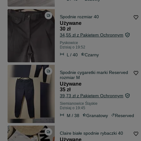
Spodnie rozmiar 40
Używane
30 zł
34,55 zł z Pakietem Ochronnym
Pyskowice
Dzisiaj o 19:52
L / 40
Czarny
Spodnie cygaretki marki Reserved
rozmiar M
Używane
35 zł
39,73 zł z Pakietem Ochronnym
Siemianowice Śląskie
Dzisiaj o 19:45
M / 38
Granatowy
Reserved
Claire białe spodnie rybaczki 40
Używane