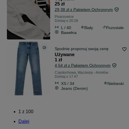
25 zł
29,38 zł z Pakietem Ochronnym
Pisarzowice
Dzisiaj o 20:28
L / 40
Biały
Pozostałe
Bawełna
Spodnie proponuj swoją cenę
Używane
1 zł
4,54 zł z Pakietem Ochronnym
Częstochowa, Wyczerpy - Aniołów
Dzisiaj o 17:47
XS / 34
Niebieski
Jeans (Denim)
1
z
100
Dalej