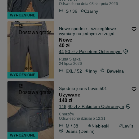
Odświeżono dnia 03 sierpnia 2026
S / 36
Czarny
WYRÓŻNIONE
Nowe spodnie - szczegółowe
Dostawa gratis
wymiary na jednym ze zdjęć
Nowe
40 zł
44,90 zł z Pakietem Ochronnym
Ruda Śląska
24 lipca 2026
6XL / 52
Inny
Bawełna
WYRÓŻNIONE
Spodnie jeans Levis 501
Dostawa gratis
Używane
140 zł
148,40 zł z Pakietem Ochronnym
Chorzów
Odświeżono dzisiaj o 12:31
M / 38
Niebieski
Levi's
Jeans (Denim)
WYRÓŻNIONE