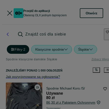
Przejdź do aplikacji
Otwórz
Otwieraj OLX jednym tapnięciem
Znajdź coś dla siebie
Filtry
·
2
Klasyczne spodnie
Śląskie
Spodnie klasyczne damskie Śląskie
Zobacz Więc
ZNALEŹLIŚMY
PONAD
1 000 OGŁOSZEŃ
Jak pozycjonowane są ogłoszenia?
Spodnie Michael Kors /S/
Używane
80 zł
86,30 zł z Pakietem Ochronnym
Sosnowiec