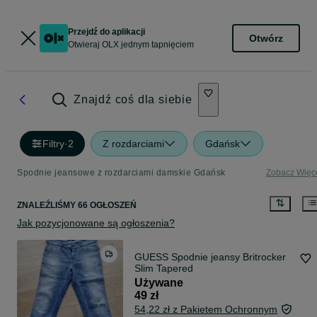
Przejdź do aplikacji
Otwórz
Otwieraj OLX jednym tapnięciem
Znajdź coś dla siebie
Filtry
·
2
Z rozdarciami
Gdańsk
Spodnie jeansowe z rozdarciami damskie Gdańsk
Zobacz Więc
ZNALEŹLIŚMY 66 OGŁOSZEŃ
Jak pozycjonowane są ogłoszenia?
GUESS Spodnie jeansy Britrocker
Slim Tapered
Używane
49 zł
54,22 zł z Pakietem Ochronnym