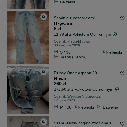
Bawełna
Spodnie z pozdarciami
Używane
8 zł
11,78 zł z Pakietem Ochronnym
Gdańsk, Piecki-Migowo
06 sierpnia 2026
S / 36
Niebieski
Jeans (Denim)
Dżinsy Oneteaspoon 30
Nowe
260 zł
272,60 zł z Pakietem Ochronnym
Gdańsk, Wzgórze Mickiewicza
17 lipca 2026
M / 38
Niebieski
Bawełna
Szare jeansy bogato zdobione z