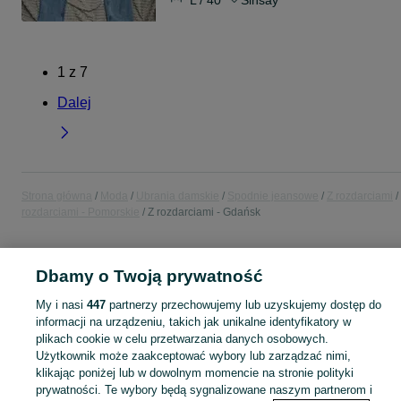
1
z
7
Dalej
Strona główna
Moda
Ubrania damskie
Spodnie jeansowe
Z rozdarciami
rozdarciami - Pomorskie
Z rozdarciami - Gdańsk
POLSKA » POMORSKIE » GDAŃSK
Dbamy o Twoją prywatność
My i nasi
447
partnerzy przechowujemy lub uzyskujemy dostęp do
KATEGORIA
informacji na urządzeniu, takich jak unikalne identyfikatory w
plikach cookie w celu przetwarzania danych osobowych.
Zobacz Więc
Bogaty wybór jeansów z rozdarciami damskich Gdańsk ▶️ Różne materiały i kolory ✅ Nowe i używane w atrakcyjnych cenach ✌ Sprawdź oferty na OLX.pl!
Użytkownik może zaakceptować wybory lub zarządzać nimi,
klikając poniżej lub w dowolnym momencie na stronie polityki
prywatności. Te wybory będą sygnalizowane naszym partnerom i
Mapa kategorii