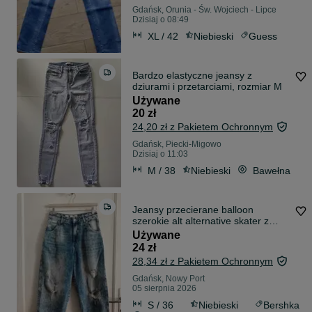
Gdańsk, Orunia - Św. Wojciech - Lipce
Dzisiaj o 08:49
XL / 42
Niebieski
Guess
Bardzo elastyczne jeansy z
dziurami i przetarciami, rozmiar M
Używane
20 zł
24,20 zł z Pakietem Ochronnym
Gdańsk, Piecki-Migowo
Dzisiaj o 11:03
M / 38
Niebieski
Bawełna
Jeansy przecierane balloon
szerokie alt alternative skater z
dziurami
Używane
24 zł
28,34 zł z Pakietem Ochronnym
Gdańsk, Nowy Port
05 sierpnia 2026
S / 36
Niebieski
Bershka