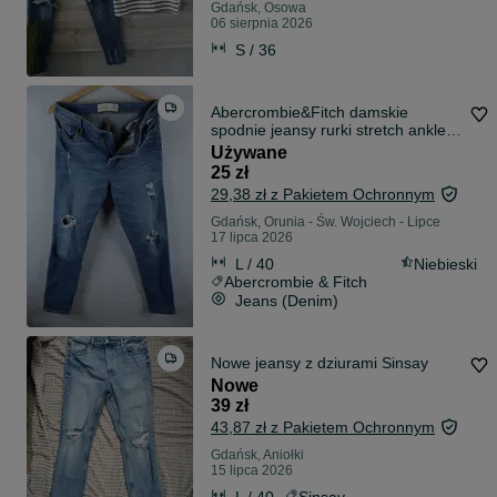
Gdańsk, Osowa
06 sierpnia 2026
S / 36
Abercrombie&Fitch damskie
spodnie jeansy rurki stretch ankle
jean skinny fit M L 38 40
Używane
25 zł
29,38 zł z Pakietem Ochronnym
Gdańsk, Orunia - Św. Wojciech - Lipce
17 lipca 2026
L / 40
Niebieski
Abercrombie & Fitch
Jeans (Denim)
Nowe jeansy z dziurami Sinsay
Nowe
39 zł
43,87 zł z Pakietem Ochronnym
Gdańsk, Aniołki
15 lipca 2026
L / 40
Sinsay