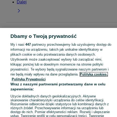
Dalej
Strona główna
Moda
Ubrania damskie
Pozostałe
Pozostałe - Pomorskie
Pozostałe - Rumia
Dbamy o Twoją prywatność
My i nasi
447
partnerzy przechowujemy lub uzyskujemy dostęp do
KATEGORIA
informacji na urządzeniu, takich jak unikalne identyfikatory w
plikach cookie w celu przetwarzania danych osobowych.
Użytkownik może zaakceptować wybory lub zarządzać nimi,
Zobacz Więc
Sprzedaż pozostałych ubrań damskich Rumia ▶️ Różne materiały i kolory ✅ Nowe i używane w atrakcyjnych cenach ✌ Sprawdź oferty na OLX.pl!
klikając poniżej lub w dowolnym momencie na stronie polityki
prywatności. Te wybory będą sygnalizowane naszym partnerom i
nie będą miały wpływu na dane przeglądania.
Polityka cookies,
Mapa kategorii
Polityka Prywatności
Mapa miejscowości
Wraz z naszymi partnerami przetwarzamy dane w celu
Mapa ministron
zapewnienia:
Popularne wyszukiwania
Użycie dokładnych danych geolokalizacyjnych. Aktywne
skanowanie charakterystyki urządzenia do celów identyfikacji.
Rozumienie odbiorców dzięki statystyce lub kombinacji danych z
różnych źródeł. Przechowywanie informacji na urządzeniu lub
dostęp do nich. Pomiar efektywności reklam. Rozwój i ulepszanie
usług. Tworzenie profili w celu personalizacji treści. Tworzenie