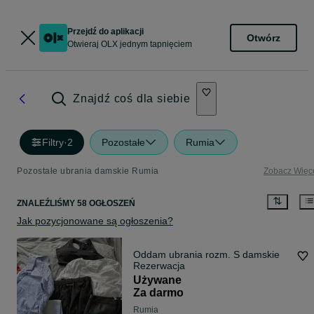
Przejdź do aplikacji
Otwórz
Otwieraj OLX jednym tapnięciem
Znajdź coś dla siebie
Filtry
·
2
Pozostałe
Rumia
Pozostałe ubrania damskie Rumia
Zobacz Więc
ZNALEŹLIŚMY 58 OGŁOSZEŃ
Jak pozycjonowane są ogłoszenia?
Oddam ubrania rozm. S damskie
Rezerwacja
Używane
Za darmo
Rumia