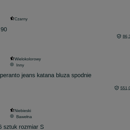
Czarny
 90
86,
Wielokolorowy
Inny
peranto jeans katana bluza spodnie
551,
Niebieski
Bawełna
 sztuk rozmiar S