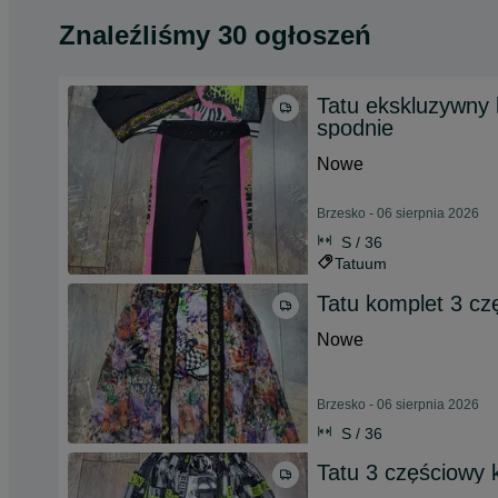
Znaleźliśmy 30 ogłoszeń
Tatu ekskluzywny 
spodnie
Nowe
Brzesko - 06 sierpnia 2026
S / 36
Tatuum
Tatu komplet 3 czę
Nowe
Brzesko - 06 sierpnia 2026
S / 36
Tatu 3 częściowy 