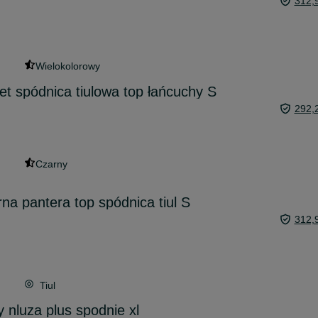
312,
Wielokolorowy
et spódnica tiulowa top łańcuchy S
292,
Czarny
na pantera top spódnica tiul S
312,
Tiul
nluza plus spodnie xl