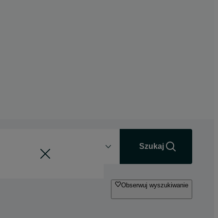
Odległość
+0 km
Szukaj
Obserwuj wyszukiwanie