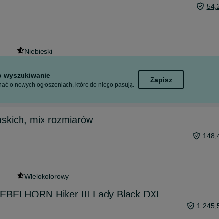
54,
Niebieski
to wyszukiwanie
Zapisz
ać o nowych ogłoszeniach, które do niego pasują.
skich, mix rozmiarów
148,
Wielokolorowy
 REBELHORN Hiker III Lady Black DXL
1 245,