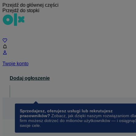
Przejdź do głównej części
Przejdź do stopki
Czat
Twoje konto
Dodaj ogłoszenie
Dla biznesu
opens in a new tab
Sprzedajesz, oferujesz usługi lub rekrutujesz
pracowników?
Zobacz, jak dzięki naszym rozwiązaniom dl
firm możesz dotrzeć do milionów użytkowników — i osiągną
swoje cele.