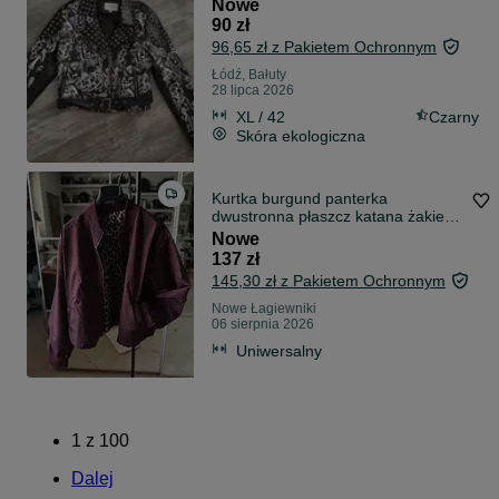
Nowe
90 zł
96,65 zł z Pakietem Ochronnym
Łódź, Bałuty
28 lipca 2026
XL / 42
Czarny
Skóra ekologiczna
Kurtka burgund panterka
dwustronna płaszcz katana żakiet
bomberka
Nowe
137 zł
145,30 zł z Pakietem Ochronnym
Nowe Łagiewniki
06 sierpnia 2026
Uniwersalny
1
z
100
Dalej