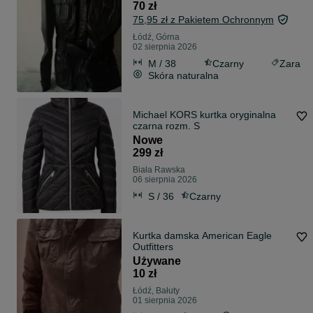
70 zł
75,95 zł z Pakietem Ochronnym
Łódź, Górna
02 sierpnia 2026
M / 38
Czarny
Zara
Skóra naturalna
Michael KORS kurtka oryginalna
czarna rozm. S
Nowe
299 zł
Biała Rawska
06 sierpnia 2026
S / 36
Czarny
Kurtka damska American Eagle
Outfitters
Używane
10 zł
Łódź, Bałuty
01 sierpnia 2026