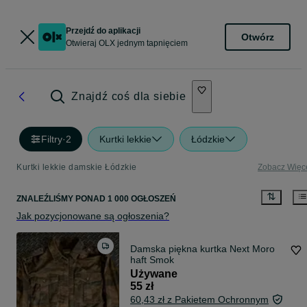
Przejdź do aplikacji
Otwórz
Otwieraj OLX jednym tapnięciem
Znajdź coś dla siebie
Filtry
·
2
Kurtki lekkie
Łódzkie
Kurtki lekkie damskie Łódzkie
Zobacz Więc
ZNALEŹLIŚMY
PONAD
1 000 OGŁOSZEŃ
Jak pozycjonowane są ogłoszenia?
Damska piękna kurtka Next Moro
haft Smok
Używane
55 zł
60,43 zł z Pakietem Ochronnym