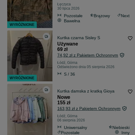
Łęczyca
30 lipca 2026
Pozostałe
Brązowy
Next
Bawełna
WYRÓŻNIONE
Kurtka czarna Sisley S
Używane
69 zł
74,92 zł z Pakietem Ochronnym
Łódź, Górna
Odświeżono dnia 05 sierpnia 2026
S / 36
WYRÓŻNIONE
Kurtka damska z kratką Gioya
Nowe
155 zł
163,93 zł z Pakietem Ochronnym
Łódź, Górna
06 sierpnia 2026
Uniwersalny
Niebieski
Pozostałe
Inny