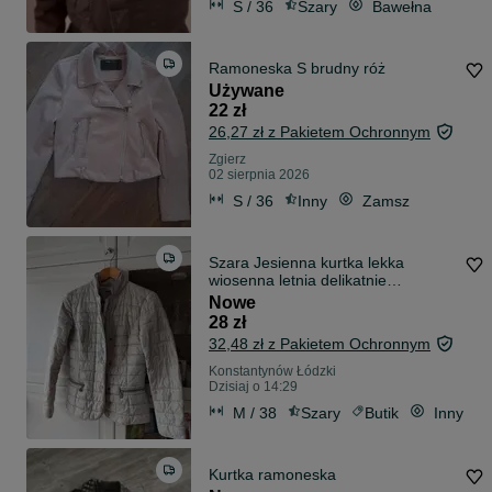
S / 36
Szary
Bawełna
Ramoneska S brudny róż
Używane
22 zł
26,27 zł z Pakietem Ochronnym
Zgierz
02 sierpnia 2026
S / 36
Inny
Zamsz
Szara Jesienna kurtka lekka
wiosenna letnia delikatnie
ocieplana S-M
Nowe
28 zł
32,48 zł z Pakietem Ochronnym
Konstantynów Łódzki
Dzisiaj o 14:29
M / 38
Szary
Butik
Inny
Kurtka ramoneska