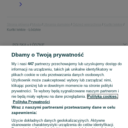
Strona główna
Moda
Ubrania damskie
Odzież wierzchnia
Kurtki lekkie
Kurtki lekkie - Łódzkie
POLSKA » ŁÓDZKIE
Dbamy o Twoją prywatność
KATEGORIA
My i nasi
447
partnerzy przechowujemy lub uzyskujemy dostęp do
informacji na urządzeniu, takich jak unikalne identyfikatory w
Zobacz Więc
plikach cookie w celu przetwarzania danych osobowych.
Bogaty wybór kurtek lekkich damskich Łódzkie ▶️ wiosenne, przeciwwiatrowe, kolorowe ✅ Nowe i używane w dobrych cenach ✌ Znajdź oferty na OLX.pl!
Użytkownik może zaakceptować wybory lub zarządzać nimi,
klikając poniżej lub w dowolnym momencie na stronie polityki
Mapa kategorii
prywatności. Te wybory będą sygnalizowane naszym partnerom i
nie będą miały wpływu na dane przeglądania.
Polityka cookies,
Mapa miejscowości
Polityka Prywatności
Mapa ministron
Wraz z naszymi partnerami przetwarzamy dane w celu
Popularne wyszukiwania
zapewnienia:
Użycie dokładnych danych geolokalizacyjnych. Aktywne
skanowanie charakterystyki urządzenia do celów identyfikacji.