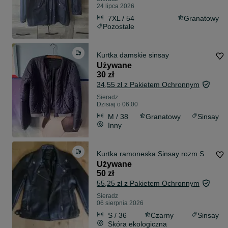
24 lipca 2026
7XL / 54
Granatowy
Pozostałe
Kurtka damskie sinsay
Używane
30 zł
34,55 zł z Pakietem Ochronnym
Sieradz
Dzisiaj o 06:00
M / 38
Granatowy
Sinsay
Inny
Kurtka ramoneska Sinsay rozm S
Używane
50 zł
55,25 zł z Pakietem Ochronnym
Sieradz
06 sierpnia 2026
S / 36
Czarny
Sinsay
Skóra ekologiczna