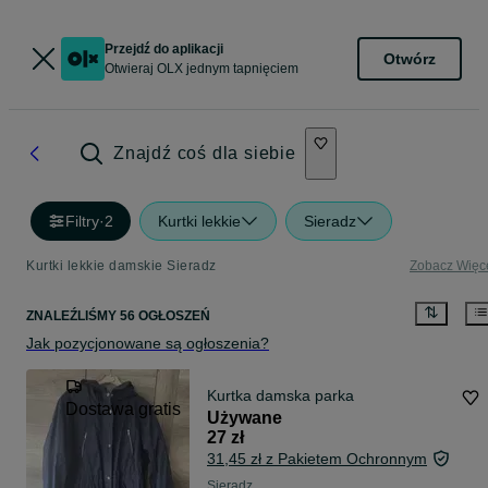
Przejdź do aplikacji
Otwórz
Otwieraj OLX jednym tapnięciem
Znajdź coś dla siebie
Filtry
·
2
Kurtki lekkie
Sieradz
Kurtki lekkie damskie Sieradz
Zobacz Więc
ZNALEŹLIŚMY 56 OGŁOSZEŃ
Jak pozycjonowane są ogłoszenia?
Kurtka damska parka
Dostawa gratis
Używane
27 zł
31,45 zł z Pakietem Ochronnym
Sieradz