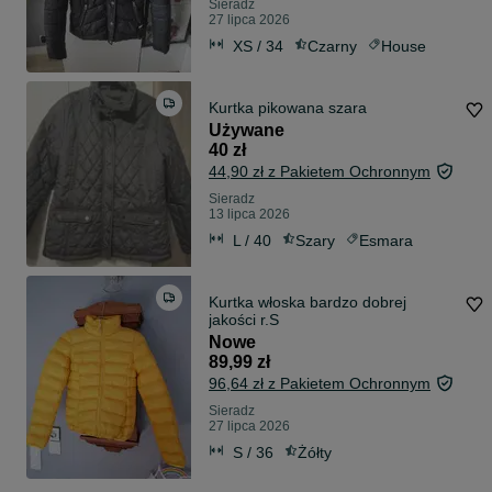
Sieradz
27 lipca 2026
XS / 34
Czarny
House
Kurtka pikowana szara
Używane
40 zł
44,90 zł z Pakietem Ochronnym
Sieradz
13 lipca 2026
L / 40
Szary
Esmara
Kurtka włoska bardzo dobrej
jakości r.S
Nowe
89,99 zł
96,64 zł z Pakietem Ochronnym
Sieradz
27 lipca 2026
S / 36
Żółty