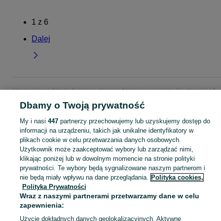
1
z
6
Dalej
Strona główna
Moda
Ubrania damskie
Odzież wierzchnia
Kurtki lekkie
Kurtki lekkie - Łódzkie
Kurtki lekkie - Sieradz
Dbamy o Twoją prywatność
My i nasi
447
partnerzy przechowujemy lub uzyskujemy dostęp do
KATEGORIA
informacji na urządzeniu, takich jak unikalne identyfikatory w
plikach cookie w celu przetwarzania danych osobowych.
Użytkownik może zaakceptować wybory lub zarządzać nimi,
Zobacz Więc
Bogaty wybór kurtek lekkich damskich Sieradz ▶️ wiosenne, przeciwwiatrowe, kolorowe ✅ Nowe i używane w dobrych cenach ✌ Znajdź oferty na OLX.pl!
klikając poniżej lub w dowolnym momencie na stronie polityki
prywatności. Te wybory będą sygnalizowane naszym partnerom i
Mapa kategorii
nie będą miały wpływu na dane przeglądania.
Polityka cookies,
Polityka Prywatności
Mapa miejscowości
Wraz z naszymi partnerami przetwarzamy dane w celu
Mapa ministron
zapewnienia:
Popularne wyszukiwania
Użycie dokładnych danych geolokalizacyjnych. Aktywne