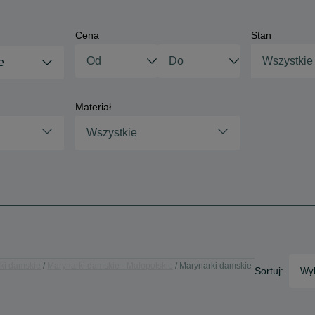
Cena
Stan
Wszystkie
e
Materiał
Wszystkie
ki damskie
Marynarki damskie - Małopolskie
Marynarki damskie
Sortuj:
Wyb