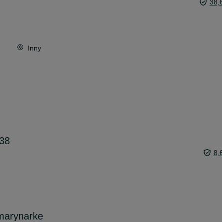
38,
Inny
 38
8,
marynarke