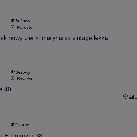
Beżowy
Poliester
jak nowy cienki marynarka vintage lekka
Beżowy
Bawełna
a 40
44,
Czarny
a Echo rozm.38