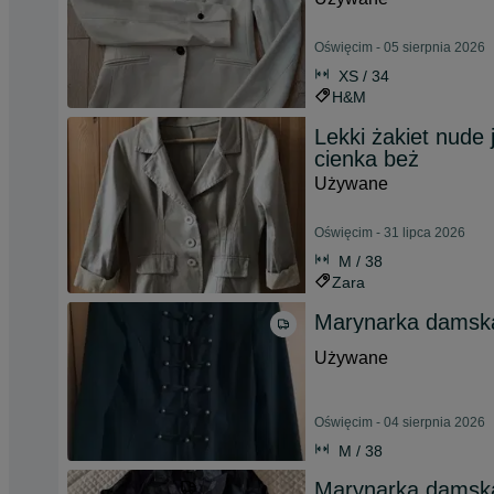
Oświęcim - 05 sierpnia 2026
XS / 34
H&M
Lekki żakiet nude 
cienka beż
Używane
Oświęcim - 31 lipca 2026
M / 38
Zara
Marynarka damsk
Używane
Oświęcim - 04 sierpnia 2026
M / 38
Marynarka damsk