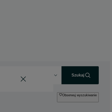
Odległość
+0 km
Szukaj
Obserwuj wyszukiwanie