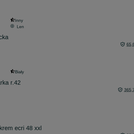
Inny
Len
cka
65,
Biały
ka r.42
365,
krem ecri 48 xxl