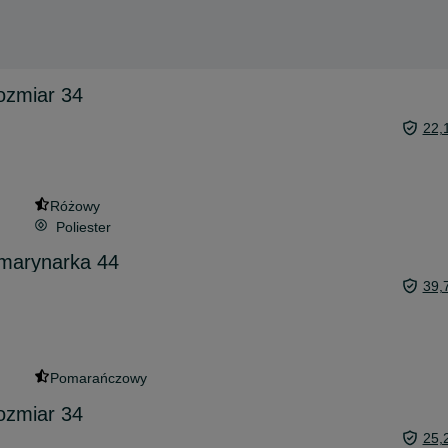
ozmiar 34
22,
Różowy
Poliester
marynarka 44
39,
Pomarańczowy
ozmiar 34
25,