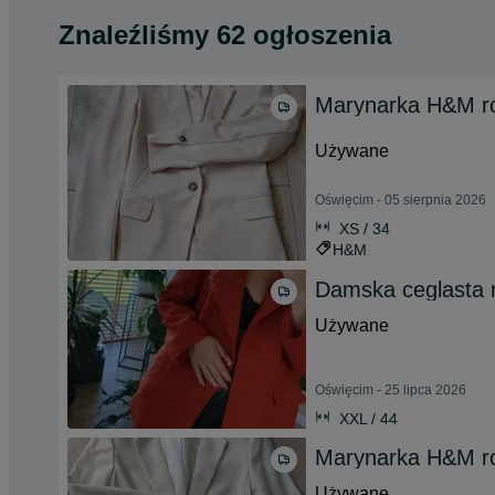
Znaleźliśmy 62 ogłoszenia
Marynarka H&M r
Używane
Oświęcim - 05 sierpnia 2026
XS / 34
H&M
Damska ceglasta 
Używane
Oświęcim - 25 lipca 2026
XXL / 44
Marynarka H&M r
Używane