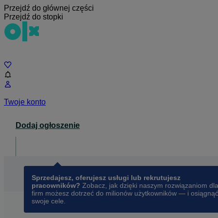
Przejdź do głównej części
Przejdź do stopki
Czat
Twoje konto
Dodaj ogłoszenie
Dla biznesu
opens in a new tab
Sprzedajesz, oferujesz usługi lub rekrutujesz
pracowników?
Zobacz, jak dzięki naszym rozwiązaniom dl
firm możesz dotrzeć do milionów użytkowników — i osiągną
swoje cele.