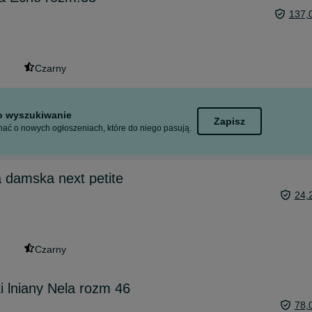
137,
Czarny
to wyszukiwanie
Zapisz
ać o nowych ogłoszeniach, które do niego pasują.
 damska next petite
24,
Czarny
i lniany Nela rozm 46
78,