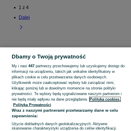
1
z
4
Dalej
Strona główna
Moda
Ubrania damskie
Kardigany
Kardigany - Pomorskie
Kardigany - Rumia
Dbamy o Twoją prywatność
My i nasi
447
partnerzy przechowujemy lub uzyskujemy dostęp do
KATEGORIA
informacji na urządzeniu, takich jak unikalne identyfikatory w
plikach cookie w celu przetwarzania danych osobowych.
Użytkownik może zaakceptować wybory lub zarządzać nimi,
Zobacz Więc
Szeroki wybór kardiganów damskich Rumia ▶️ długie, krótkie, wełniane i bawełniane ✅ Nowe i używane w dobrych cenach ✌ Sprawdź oferty na OLX.pl!
klikając poniżej lub w dowolnym momencie na stronie polityki
prywatności. Te wybory będą sygnalizowane naszym partnerom i
Mapa kategorii
nie będą miały wpływu na dane przeglądania.
Polityka cookies,
Polityka Prywatności
Mapa miejscowości
Wraz z naszymi partnerami przetwarzamy dane w celu
Mapa ministron
zapewnienia:
Popularne wyszukiwania
Użycie dokładnych danych geolokalizacyjnych. Aktywne
skanowanie charakterystyki urządzenia do celów identyfikacji.