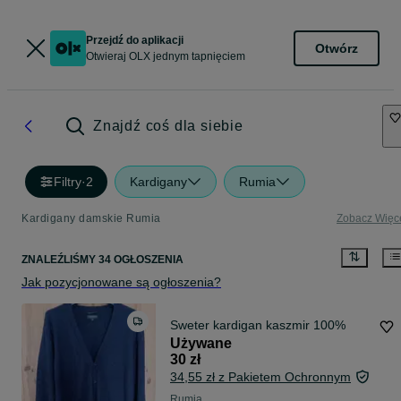
Przejdź do aplikacji
Otwórz
Otwieraj OLX jednym tapnięciem
Znajdź coś dla siebie
Filtry
·
2
Kardigany
Rumia
Kardigany damskie Rumia
Zobacz Więc
ZNALEŹLIŚMY 34 OGŁOSZENIA
Jak pozycjonowane są ogłoszenia?
Sweter kardigan kaszmir 100%
Używane
30 zł
34,55 zł z Pakietem Ochronnym
Rumia