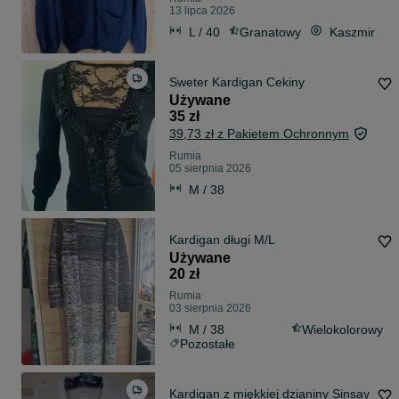
13 lipca 2026
L / 40
Granatowy
Kaszmir
Sweter Kardigan Cekiny
Używane
35 zł
39,73 zł z Pakietem Ochronnym
Rumia
05 sierpnia 2026
M / 38
Kardigan długi M/L
Używane
20 zł
Rumia
03 sierpnia 2026
M / 38
Wielokolorowy
Pozostałe
Kardigan z miękkiej dzianiny Sinsay