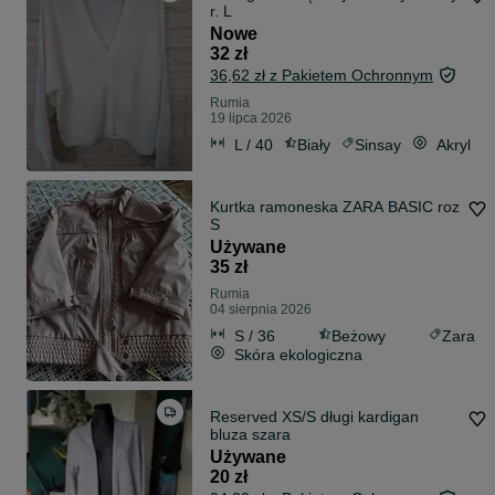
r. L
Nowe
32 zł
36,62 zł z Pakietem Ochronnym
Rumia
19 lipca 2026
L / 40
Biały
Sinsay
Akryl
Kurtka ramoneska ZARA BASIC roz
S
Używane
35 zł
Rumia
04 sierpnia 2026
S / 36
Beżowy
Zara
Skóra ekologiczna
Reserved XS/S długi kardigan
bluza szara
Używane
20 zł