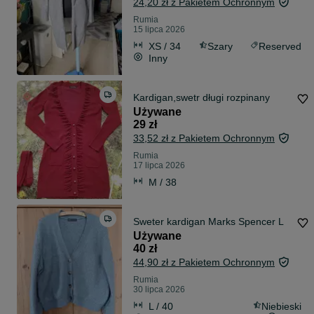
24,20 zł z Pakietem Ochronnym
Rumia
15 lipca 2026
XS / 34
Szary
Reserved
Inny
Kardigan,swetr długi rozpinany
Używane
29 zł
33,52 zł z Pakietem Ochronnym
Rumia
17 lipca 2026
M / 38
Sweter kardigan Marks Spencer L
Używane
40 zł
44,90 zł z Pakietem Ochronnym
Rumia
30 lipca 2026
L / 40
Niebieski