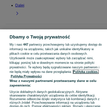
Dalej
Strona główna
Moda
Ubrania damskie
Kardigany
Kardigany -
Świętokrzyskie
Kardigany - Kielce
Dbamy o Twoją prywatność
My i nasi
447
partnerzy przechowujemy lub uzyskujemy dostęp do
KATEGORIA
informacji na urządzeniu, takich jak unikalne identyfikatory w
plikach cookie w celu przetwarzania danych osobowych.
Użytkownik może zaakceptować wybory lub zarządzać nimi,
Zobacz Więc
Szeroki wybór kardiganów damskich Kielce ▶️ długie, krótkie, wełniane i bawełniane ✅ Nowe i używane w dobrych cenach ✌ Sprawdź oferty na OLX.pl!
klikając poniżej lub w dowolnym momencie na stronie polityki
prywatności. Te wybory będą sygnalizowane naszym partnerom i
nie będą miały wpływu na dane przeglądania.
Polityka cookies,
Mapa kategorii
Polityka Prywatności
Mapa miejscowości
Wraz z naszymi partnerami przetwarzamy dane w celu
Mapa ministron
zapewnienia:
Popularne wyszukiwania
Użycie dokładnych danych geolokalizacyjnych. Aktywne
skanowanie charakterystyki urządzenia do celów identyfikacji.
Rozumienie odbiorców dzięki statystyce lub kombinacji danych z
różnych źródeł. Przechowywanie informacji na urządzeniu lub
dostęp do nich. Pomiar efektywności reklam. Rozwój i ulepszanie