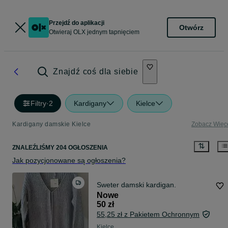
Przejdź do aplikacji
Otwórz
Otwieraj OLX jednym tapnięciem
Znajdź coś dla siebie
Filtry
·
2
Kardigany
Kielce
Kardigany damskie Kielce
Zobacz Więc
ZNALEŹLIŚMY 204 OGŁOSZENIA
Jak pozycjonowane są ogłoszenia?
Sweter damski kardigan.
Nowe
50 zł
55,25 zł z Pakietem Ochronnym
Kielce