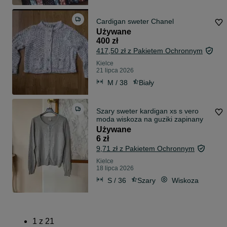
Cardigan sweter Chanel
Używane
400 zł
417,50 zł z Pakietem Ochronnym
Kielce
21 lipca 2026
M / 38
Biały
Szary sweter kardigan xs s vero
moda wiskoza na guziki zapinany
Używane
6 zł
9,71 zł z Pakietem Ochronnym
Kielce
18 lipca 2026
S / 36
Szary
Wiskoza
1
z
21