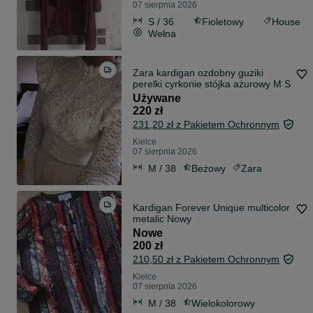
07 sierpnia 2026
S / 36
Fioletowy
House
Wełna
Zara kardigan ozdobny guziki
perelki cyrkonie stójka ażurowy M S
Używane
220 zł
231,20 zł z Pakietem Ochronnym
Kielce
07 sierpnia 2026
M / 38
Beżowy
Zara
Kardigan Forever Unique multicolor
metalic Nowy
Nowe
200 zł
210,50 zł z Pakietem Ochronnym
Kielce
07 sierpnia 2026
M / 38
Wielokolorowy