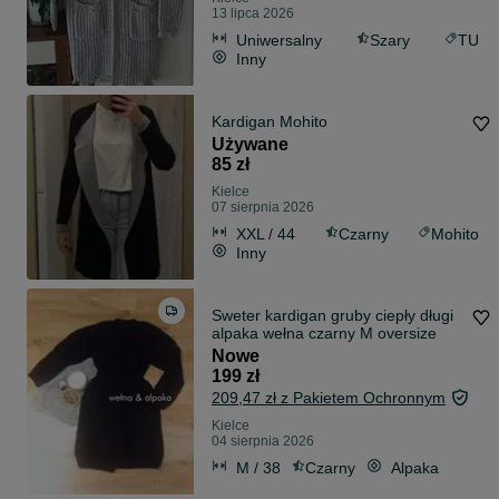
13 lipca 2026
Uniwersalny
Szary
TU
Inny
Kardigan Mohito
Używane
85 zł
Kielce
07 sierpnia 2026
XXL / 44
Czarny
Mohito
Inny
Sweter kardigan gruby ciepły długi
alpaka wełna czarny M oversize
Nowe
199 zł
209,47 zł z Pakietem Ochronnym
Kielce
04 sierpnia 2026
M / 38
Czarny
Alpaka