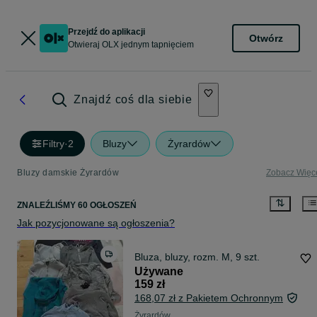
Przejdź do aplikacji
Otwórz
Otwieraj OLX jednym tapnięciem
Znajdź coś dla siebie
Filtry
·
2
Bluzy
Żyrardów
Bluzy damskie Żyrardów
Zobacz Więc
ZNALEŹLIŚMY 60 OGŁOSZEŃ
Jak pozycjonowane są ogłoszenia?
Bluza, bluzy, rozm. M, 9 szt.
Używane
159 zł
168,07 zł z Pakietem Ochronnym
Żyrardów