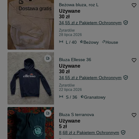
Beżowa bluza, roz L
Dostawa gratis
Używane
30 zł
34,55 zł z Pakietem Ochronnym
Żyrardów
28 lipca 2026
L / 40
Beżowy
House
Bluza Ellesse 36
Używane
30 zł
34,55 zł z Pakietem Ochronnym
Żyrardów
22 lipca 2026
S / 36
Granatowy
Bluza S terranova
Używane
5 zł
8,68 zł z Pakietem Ochronnym