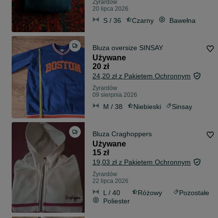
Żyrardów
20 lipca 2026
S / 36
Czarny
Bawełna
Bluza oversize SINSAY
Używane
20 zł
24,20 zł z Pakietem Ochronnym
Żyrardów
09 sierpnia 2026
M / 38
Niebieski
Sinsay
Bluza Craghoppers
Używane
15 zł
19,03 zł z Pakietem Ochronnym
Żyrardów
22 lipca 2026
L / 40
Różowy
Pozostałe
Poliester