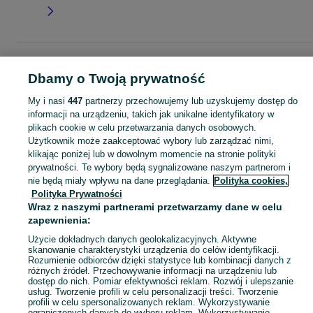
Strona główna
Moda
Ubrania damskie
Bluzy
Bluzy - Mazowieckie
Bluzy 
Żyrardów
Dbamy o Twoją prywatność
My i nasi
447
partnerzy przechowujemy lub uzyskujemy dostęp do
KATEGORIA
informacji na urządzeniu, takich jak unikalne identyfikatory w
plikach cookie w celu przetwarzania danych osobowych.
Użytkownik może zaakceptować wybory lub zarządzać nimi,
Zobacz Więc
Szeroki wybór bluz damskich Żyrardów ▶️ z kapturem, dresowe, oversize i z nadrukiem ✅ Nowe i używane w dobrych cenach ✌ Sprawdź oferty na OLX.pl!
klikając poniżej lub w dowolnym momencie na stronie polityki
prywatności. Te wybory będą sygnalizowane naszym partnerom i
nie będą miały wpływu na dane przeglądania.
Polityka cookies,
Mapa kategorii
Polityka Prywatności
Mapa miejscowości
Wraz z naszymi partnerami przetwarzamy dane w celu
Mapa ministron
zapewnienia:
Popularne wyszukiwania
Użycie dokładnych danych geolokalizacyjnych. Aktywne
skanowanie charakterystyki urządzenia do celów identyfikacji.
Rozumienie odbiorców dzięki statystyce lub kombinacji danych z
różnych źródeł. Przechowywanie informacji na urządzeniu lub
dostęp do nich. Pomiar efektywności reklam. Rozwój i ulepszanie
usług. Tworzenie profili w celu personalizacji treści. Tworzenie
profili w celu spersonalizowanych reklam. Wykorzystywanie
ograniczonych danych do wyboru reklam. Wykorzystywanie