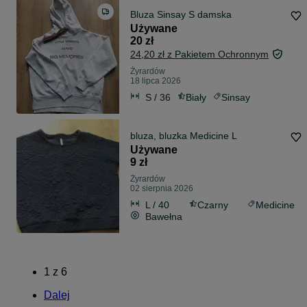
Bluza Sinsay S damska
Używane
20 zł
24,20 zł z Pakietem Ochronnym
Żyrardów
18 lipca 2026
S / 36
Biały
Sinsay
bluza, bluzka Medicine L
Używane
9 zł
Żyrardów
02 sierpnia 2026
L / 40
Czarny
Medicine
Bawełna
1
z
6
Dalej