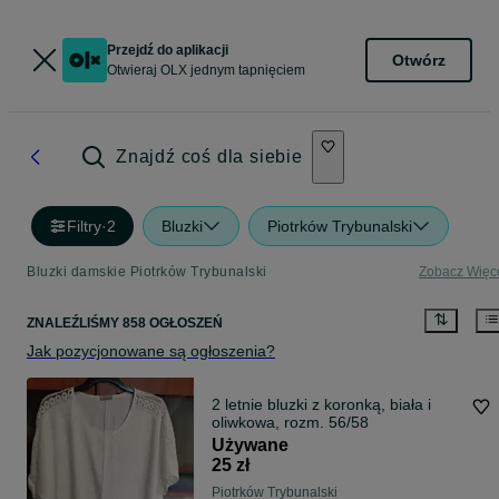
Przejdź do aplikacji
Otwórz
Otwieraj OLX jednym tapnięciem
Znajdź coś dla siebie
Filtry
·
2
Bluzki
Piotrków Trybunalski
Bluzki damskie Piotrków Trybunalski
Zobacz Więc
ZNALEŹLIŚMY 858 OGŁOSZEŃ
Jak pozycjonowane są ogłoszenia?
2 letnie bluzki z koronką, biała i
oliwkowa, rozm. 56/58
Używane
25 zł
Piotrków Trybunalski