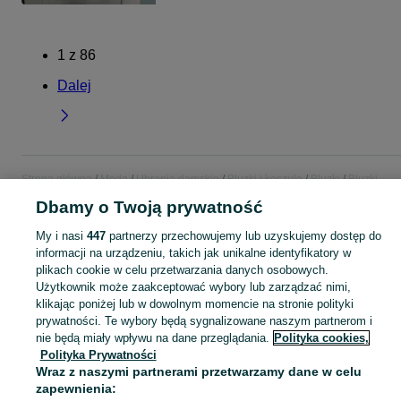
1
z
86
Dalej
Strona główna
Moda
Ubrania damskie
Bluzki i koszule
Bluzki
Bluzki -
Łódzkie
Bluzki - Piotrków Trybunalski
Dbamy o Twoją prywatność
My i nasi
447
partnerzy przechowujemy lub uzyskujemy dostęp do
KATEGORIA
informacji na urządzeniu, takich jak unikalne identyfikatory w
plikach cookie w celu przetwarzania danych osobowych.
Zobacz Więc
Użytkownik może zaakceptować wybory lub zarządzać nimi,
Szeroki wybór bluzek damskich Piotrków Trybunalski ▶️ Różne materiały i kolory ✅ Nowe i używane w atrakcyjnych cenach ✌ Sprawdź oferty na OLX.pl!
klikając poniżej lub w dowolnym momencie na stronie polityki
prywatności. Te wybory będą sygnalizowane naszym partnerom i
Mapa kategorii
nie będą miały wpływu na dane przeglądania.
Polityka cookies,
Polityka Prywatności
Mapa miejscowości
Wraz z naszymi partnerami przetwarzamy dane w celu
Mapa ministron
zapewnienia: