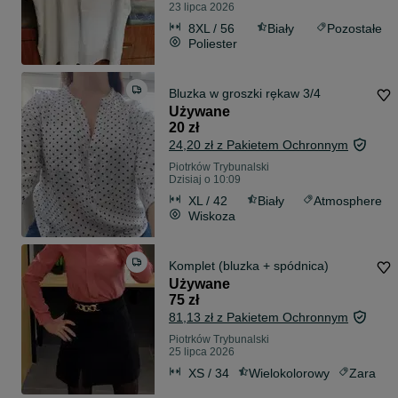
23 lipca 2026
8XL / 56
Biały
Pozostałe
Poliester
Bluzka w groszki rękaw 3/4
Używane
20 zł
24,20 zł z Pakietem Ochronnym
Piotrków Trybunalski
Dzisiaj o 10:09
XL / 42
Biały
Atmosphere
Wiskoza
Komplet (bluzka + spódnica)
Używane
75 zł
81,13 zł z Pakietem Ochronnym
Piotrków Trybunalski
25 lipca 2026
XS / 34
Wielokolorowy
Zara