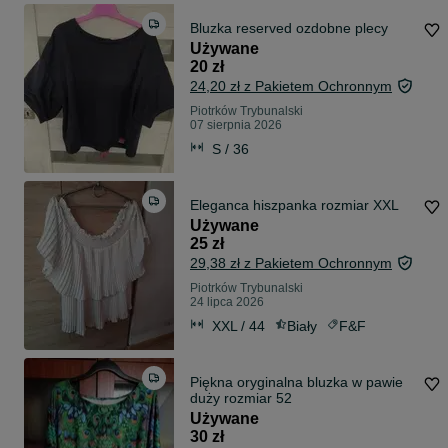
Bluzka reserved ozdobne plecy
Używane
20 zł
24,20 zł z Pakietem Ochronnym
Piotrków Trybunalski
07 sierpnia 2026
S / 36
Eleganca hiszpanka rozmiar XXL
Używane
25 zł
29,38 zł z Pakietem Ochronnym
Piotrków Trybunalski
24 lipca 2026
XXL / 44
Biały
F&F
Piękna oryginalna bluzka w pawie
duży rozmiar 52
Używane
30 zł