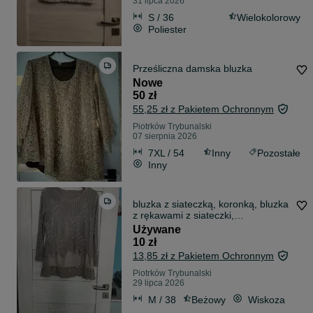
31 lipca 2026
S / 36
Wielokolorowy
Poliester
Prześliczna damska bluzka
Nowe
50 zł
55,25 zł z Pakietem Ochronnym
Piotrków Trybunalski
07 sierpnia 2026
7XL / 54
Inny
Pozostałe
Inny
bluzka z siateczką, koronką, bluzka
z rękawami z siateczki,
dwuwarstwo
Używane
10 zł
13,85 zł z Pakietem Ochronnym
Piotrków Trybunalski
29 lipca 2026
M / 38
Beżowy
Wiskoza