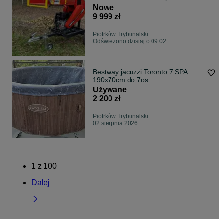
9999==
Nowe
9 999 zł
Piotrków Trybunalski
Odświeżono dzisiaj o 09:02
Bestway jacuzzi Toronto 7 SPA
190x70cm do 7os
Używane
2 200 zł
Piotrków Trybunalski
02 sierpnia 2026
1
z
100
Dalej