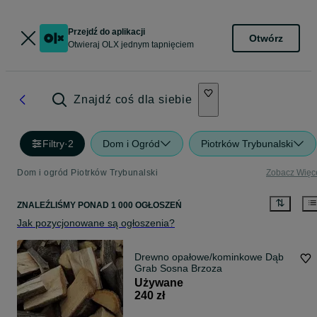
Przejdź do aplikacji
Otwórz
Otwieraj OLX jednym tapnięciem
Znajdź coś dla siebie
Filtry
·
2
Dom i Ogród
Piotrków Trybunalski
Dom i ogród Piotrków Trybunalski
Zobacz Więc
ZNALEŹLIŚMY
PONAD
1 000 OGŁOSZEŃ
Jak pozycjonowane są ogłoszenia?
Drewno opałowe/kominkowe Dąb
Grab Sosna Brzoza
Używane
240 zł