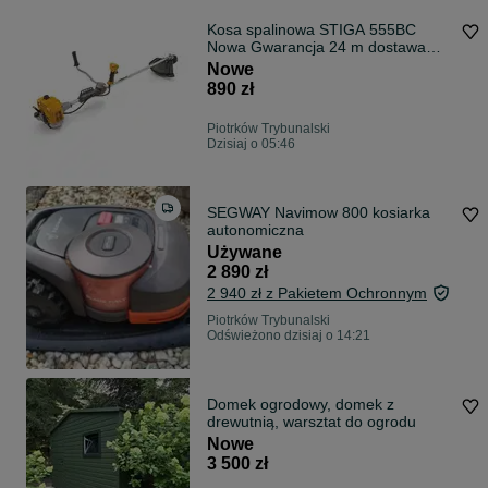
Kosa spalinowa STIGA 555BC
Nowa Gwarancja 24 m dostawa
Nóż szelki HIT 2,2kM Nie Sthil
Nowe
Husqvarna wysyłka 24h Gratis
890 zł
Zadzwoń zamów ! Hit 2026
Agronea
Piotrków Trybunalski
Dzisiaj o 05:46
SEGWAY Navimow 800 kosiarka
autonomiczna
Używane
2 890 zł
2 940 zł z Pakietem Ochronnym
Piotrków Trybunalski
Odświeżono dzisiaj o 14:21
Domek ogrodowy, domek z
drewutnią, warsztat do ogrodu
Nowe
3 500 zł