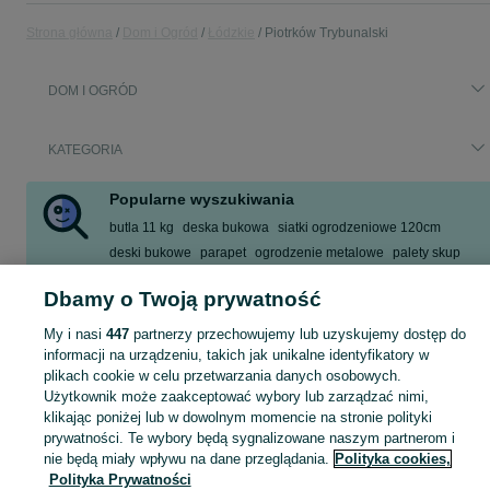
Strona główna
Dom i Ogród
Łódzkie
Piotrków Trybunalski
DOM I OGRÓD
KATEGORIA
Popularne wyszukiwania
butla 11 kg
deska bukowa
siatki ogrodzeniowe 120cm
deski bukowe
parapet
ogrodzenie metalowe
palety skup
ogrodzenie z profila
Dbamy o Twoją prywatność
Zobacz Więcej
My i nasi
447
partnerzy przechowujemy lub uzyskujemy dostęp do
informacji na urządzeniu, takich jak unikalne identyfikatory w
Zobacz Więc
Sprzedaż artykułów do domu i ogrodu Piotrków Trybunalski ▶️ Szeroki wybór modeli i materiałów ✅ Nowe i używane w atrakcyjnych cenach ☝ Sprawdź oferty na OLX.pl!
plikach cookie w celu przetwarzania danych osobowych.
Użytkownik może zaakceptować wybory lub zarządzać nimi,
klikając poniżej lub w dowolnym momencie na stronie polityki
Mapa kategorii
prywatności. Te wybory będą sygnalizowane naszym partnerom i
Mapa miejscowości
nie będą miały wpływu na dane przeglądania.
Polityka cookies,
Polityka Prywatności
Mapa ministron