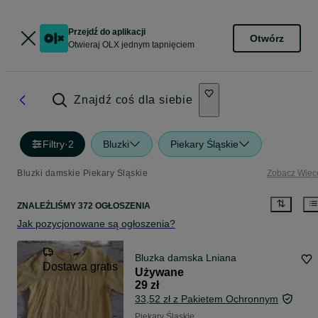
Przejdź do aplikacji
Otwórz
Otwieraj OLX jednym tapnięciem
Znajdź coś dla siebie
Filtry
·
2
Bluzki
Piekary Śląskie
Bluzki damskie Piekary Śląskie
Zobacz Więc
ZNALEŹLIŚMY 372 OGŁOSZENIA
Jak pozycjonowane są ogłoszenia?
Bluzka damska Lniana
Dostawa gratis
Używane
29 zł
33,52 zł z Pakietem Ochronnym
Piekary Śląskie