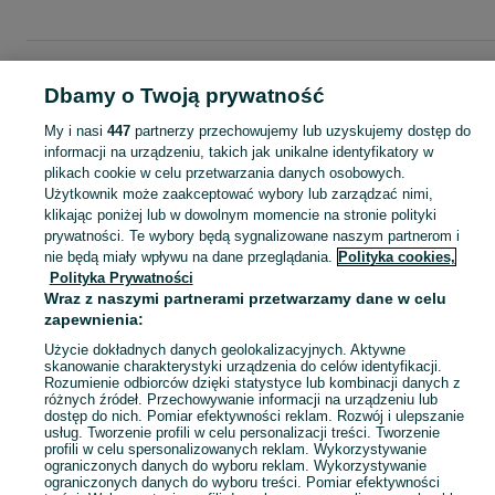
Strona główna
Moda
Ubrania damskie
Bluzki i koszule
Bluzki
Bluzki -
Śląskie
Bluzki - Piekary Śląskie
Dbamy o Twoją prywatność
My i nasi
447
partnerzy przechowujemy lub uzyskujemy dostęp do
KATEGORIA
informacji na urządzeniu, takich jak unikalne identyfikatory w
plikach cookie w celu przetwarzania danych osobowych.
Użytkownik może zaakceptować wybory lub zarządzać nimi,
Zobacz Więc
Szeroki wybór bluzek damskich Piekary Śląskie ▶️ Różne materiały i kolory ✅ Nowe i używane w atrakcyjnych cenach ✌ Sprawdź oferty na OLX.pl!
klikając poniżej lub w dowolnym momencie na stronie polityki
prywatności. Te wybory będą sygnalizowane naszym partnerom i
nie będą miały wpływu na dane przeglądania.
Polityka cookies,
Mapa kategorii
Polityka Prywatności
Mapa miejscowości
Wraz z naszymi partnerami przetwarzamy dane w celu
zapewnienia:
Mapa ministron
Popularne wyszukiwania
Użycie dokładnych danych geolokalizacyjnych. Aktywne
skanowanie charakterystyki urządzenia do celów identyfikacji.
Rozumienie odbiorców dzięki statystyce lub kombinacji danych z
różnych źródeł. Przechowywanie informacji na urządzeniu lub
dostęp do nich. Pomiar efektywności reklam. Rozwój i ulepszanie
usług. Tworzenie profili w celu personalizacji treści. Tworzenie
profili w celu spersonalizowanych reklam. Wykorzystywanie
ograniczonych danych do wyboru reklam. Wykorzystywanie
ograniczonych danych do wyboru treści. Pomiar efektywności