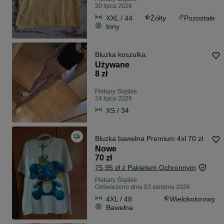
30 lipca 2026
XXL / 44
Żółty
Pozostałe
Inny
Bluzka koszulka.
Używane
8 zł
Piekary Śląskie
24 lipca 2026
XS / 34
Bluzka bawełna Premium 4xl 70 zł
Nowe
70 zł
75,95 zł z Pakietem Ochronnym
Piekary Śląskie
Odświeżono dnia 03 sierpnia 2026
4XL / 48
Wielokolorowy
Bawełna