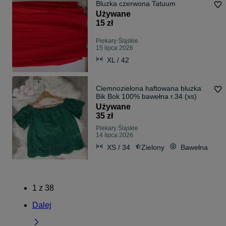
Bluzka czerwona Tatuum
Używane
15 zł
Piekary Śląskie
15 lipca 2026
XL / 42
Ciemnozielona haftowana bluzka
Bik Bok 100% bawełna r.34 (xs)
Używane
35 zł
Piekary Śląskie
14 lipca 2026
XS / 34
Zielony
Bawełna
1
z
38
Dalej