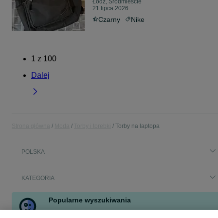
Łódź, Śródmieście
21 lipca 2026
Czarny
Nike
1
z
100
Dalej
Strona główna
Moda
Torby i torebki
Torby na laptopa
POLSKA
KATEGORIA
Popularne wyszukiwania
samsonite torba
torba laptop skóra łazar
torba dell