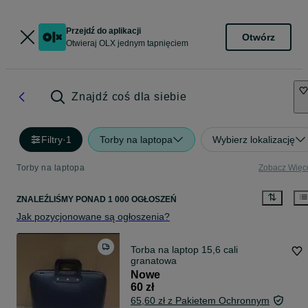
Przejdź do aplikacji
Otwórz
Otwieraj OLX jednym tapnięciem
Znajdź coś dla siebie
Filtry
·
1
Torby na laptopa
Wybierz lokalizację
Torby na laptopa
Zobacz Więc
ZNALEŹLIŚMY
PONAD
1 000 OGŁOSZEŃ
Jak pozycjonowane są ogłoszenia?
Torba na laptop 15,6 cali
granatowa
Nowe
60 zł
65,60 zł z Pakietem Ochronnym