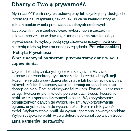
Dbamy o Twoją prywatność
laptop skóra łazar
My i nasi
447
partnerzy przechowujemy lub uzyskujemy dostęp do
informacji na urządzeniu, takich jak unikalne identyfikatory w
Zobacz Więc
Szeroki wybór toreb na laptopa w Polsce ▶️ Różne materiały, kolory i kształty ✅ Nowe i używane w atrakcyjnych cenach ✌ Przeglądaj ogłoszenia na OLX.pl!
plikach cookie w celu przetwarzania danych osobowych.
Użytkownik może zaakceptować wybory lub zarządzać nimi,
klikając poniżej lub w dowolnym momencie na stronie polityki
Mapa kategorii
prywatności. Te wybory będą sygnalizowane naszym partnerom i
Mapa miejscowości
nie będą miały wpływu na dane przeglądania.
Polityka cookies,
Mapa ministron
Polityka Prywatności
Wraz z naszymi partnerami przetwarzamy dane w celu
Popularne wyszukiwania
zapewnienia:
Użycie dokładnych danych geolokalizacyjnych. Aktywne
skanowanie charakterystyki urządzenia do celów identyfikacji.
Rozumienie odbiorców dzięki statystyce lub kombinacji danych z
różnych źródeł. Przechowywanie informacji na urządzeniu lub
dostęp do nich. Pomiar efektywności reklam. Rozwój i ulepszanie
usług. Tworzenie profili w celu personalizacji treści. Tworzenie
profili w celu spersonalizowanych reklam. Wykorzystywanie
ograniczonych danych do wyboru reklam. Wykorzystywanie
ograniczonych danych do wyboru treści. Pomiar efektywności
treści. Wykorzystanie profili do wyboru spersonalizowanych reklam.
Wykorzystywanie profili w celu doboru spersonalizowanych treści.
Lista partnerów (dostawców)