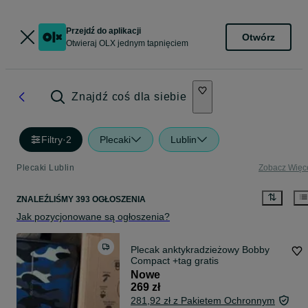
Przejdź do aplikacji
Otwórz
Otwieraj OLX jednym tapnięciem
Znajdź coś dla siebie
Filtry
·
2
Plecaki
Lublin
Plecaki Lublin
Zobacz Więc
ZNALEŹLIŚMY 393 OGŁOSZENIA
Jak pozycjonowane są ogłoszenia?
Plecak anktykradzieżowy Bobby
Compact +tag gratis
Nowe
269 zł
281,92 zł z Pakietem Ochronnym