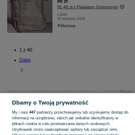
85 zł
91,48 zł z Pakietem Ochronnym
Lublin
02 sierpnia 2026
Beżowy
1
z
40
Dalej
Strona główna
Moda
Torby i torebki
Plecaki
Plecaki - Lubelskie
Plecaki -
Lublin
Dbamy o Twoją prywatność
My i nasi
447
partnerzy przechowujemy lub uzyskujemy dostęp do
KATEGORIA
informacji na urządzeniu, takich jak unikalne identyfikatory w
plikach cookie w celu przetwarzania danych osobowych.
Zobacz Więc
Szeroki wybór plecaków Lublin ▶️ szkolne, miejskie, sportowe i trekkingowe ✅ Nowe i używane w dobrych cenach ☝ Sprawdź ogłoszenia online na OLX.pl!
Użytkownik może zaakceptować wybory lub zarządzać nimi,