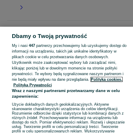
Strona główna
Moda
Torby i torebki
Plecaki
Plecaki - Mazowieckie
Pleca
- Ciechanów
Dbamy o Twoją prywatność
My i nasi
447
partnerzy przechowujemy lub uzyskujemy dostęp do
KATEGORIA
informacji na urządzeniu, takich jak unikalne identyfikatory w
plikach cookie w celu przetwarzania danych osobowych.
Użytkownik może zaakceptować wybory lub zarządzać nimi,
Zobacz Więc
Szeroki wybór plecaków Ciechanów ▶️ szkolne, miejskie, sportowe i trekkingowe ✅ Nowe i używane w dobrych cenach ☝ Sprawdź ogłoszenia online na OLX.pl!
klikając poniżej lub w dowolnym momencie na stronie polityki
prywatności. Te wybory będą sygnalizowane naszym partnerom i
nie będą miały wpływu na dane przeglądania.
Polityka cookies,
Mapa kategorii
Polityka Prywatności
Mapa miejscowości
Wraz z naszymi partnerami przetwarzamy dane w celu
Mapa ministron
zapewnienia:
Popularne wyszukiwania
Użycie dokładnych danych geolokalizacyjnych. Aktywne
skanowanie charakterystyki urządzenia do celów identyfikacji.
Rozumienie odbiorców dzięki statystyce lub kombinacji danych z
różnych źródeł. Przechowywanie informacji na urządzeniu lub
dostęp do nich. Pomiar efektywności reklam. Rozwój i ulepszanie
usług. Tworzenie profili w celu personalizacji treści. Tworzenie
profili w celu spersonalizowanych reklam. Wykorzystywanie