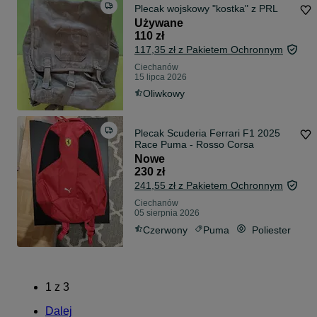
Plecak wojskowy "kostka" z PRL
Używane
110 zł
117,35 zł z Pakietem Ochronnym
Ciechanów
15 lipca 2026
Oliwkowy
Plecak Scuderia Ferrari F1 2025
Race Puma - Rosso Corsa
Nowe
230 zł
241,55 zł z Pakietem Ochronnym
Ciechanów
05 sierpnia 2026
Czerwony
Puma
Poliester
1
z
3
Dalej