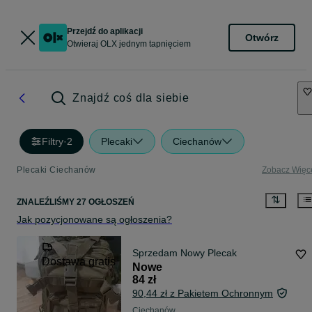
Przejdź do aplikacji
Otwórz
Otwieraj OLX jednym tapnięciem
Znajdź coś dla siebie
Filtry
·
2
Plecaki
Ciechanów
Plecaki Ciechanów
Zobacz Więc
ZNALEŹLIŚMY 27 OGŁOSZEŃ
Jak pozycjonowane są ogłoszenia?
Sprzedam Nowy Plecak
Dostawa gratis
Nowe
84 zł
90,44 zł z Pakietem Ochronnym
Ciechanów