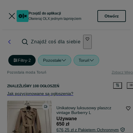
Przejdź do aplikacji
Otwórz
Otwieraj OLX jednym tapnięciem
Znajdź coś dla siebie
Filtry
·
2
Pozostałe
Toruń
Pozostała moda Toruń
Zobacz Więc
ZNALEŹLIŚMY 108 OGŁOSZEŃ
Jak pozycjonowane są ogłoszenia?
Unikatowy luksusowy plaszcz
vintage Burberry L
Używane
650 zł
676,25 zł z Pakietem Ochronnym