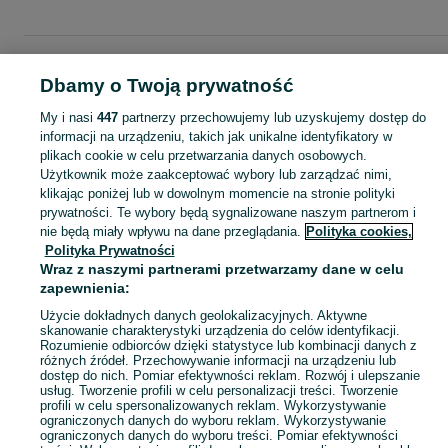
Strona główna
Moda
Pozostałe
Pozostałe - Kujawsko-pomorskie
Pozosta
- Toruń
Dbamy o Twoją prywatność
My i nasi
447
partnerzy przechowujemy lub uzyskujemy dostęp do
KATEGORIA
informacji na urządzeniu, takich jak unikalne identyfikatory w
plikach cookie w celu przetwarzania danych osobowych.
Użytkownik może zaakceptować wybory lub zarządzać nimi,
Zobacz Więc
Sprzedaż pozostałej mody Toruń ▶️ odzież, obuwie, akcesoria i biżuteria ✅ Nowe i używane w atrakcyjnych cenach ✌ Sprawdź oferty i kupuj na OLX.pl!
klikając poniżej lub w dowolnym momencie na stronie polityki
prywatności. Te wybory będą sygnalizowane naszym partnerom i
nie będą miały wpływu na dane przeglądania.
Polityka cookies,
Mapa kategorii
Polityka Prywatności
Mapa miejscowości
Wraz z naszymi partnerami przetwarzamy dane w celu
zapewnienia:
Mapa ministron
Popularne wyszukiwania
Użycie dokładnych danych geolokalizacyjnych. Aktywne
skanowanie charakterystyki urządzenia do celów identyfikacji.
Rozumienie odbiorców dzięki statystyce lub kombinacji danych z
różnych źródeł. Przechowywanie informacji na urządzeniu lub
dostęp do nich. Pomiar efektywności reklam. Rozwój i ulepszanie
usług. Tworzenie profili w celu personalizacji treści. Tworzenie
profili w celu spersonalizowanych reklam. Wykorzystywanie
ograniczonych danych do wyboru reklam. Wykorzystywanie
ograniczonych danych do wyboru treści. Pomiar efektywności