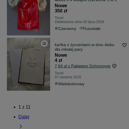
Nowe
350 zł
Toruń
Odświeżono dnia 26 lipca 2026
Czerwony
Pozostałe
kartka z życzeniami w dniu ślubu
dla młodej pary
Nowe
4 zł
7,64 zł z Pakietem Ochronnym
Toruń
07 sierpnia 2026
Wielokolorowy
1
z
11
Dalej