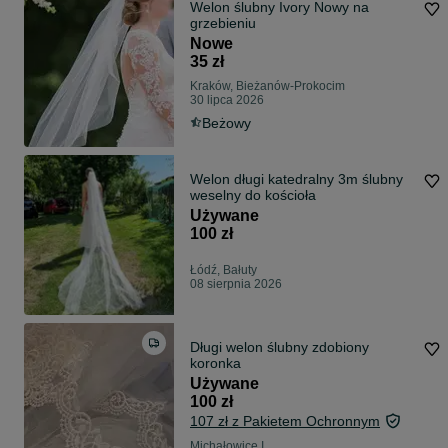
Welon ślubny Ivory Nowy na
grzebieniu
Nowe
35 zł
Kraków, Bieżanów-Prokocim
30 lipca 2026
Beżowy
Welon długi katedralny 3m ślubny
weselny do kościoła
Używane
100 zł
Łódź, Bałuty
08 sierpnia 2026
Długi welon ślubny zdobiony
koronka
Używane
100 zł
107 zł z Pakietem Ochronnym
Michałowice I