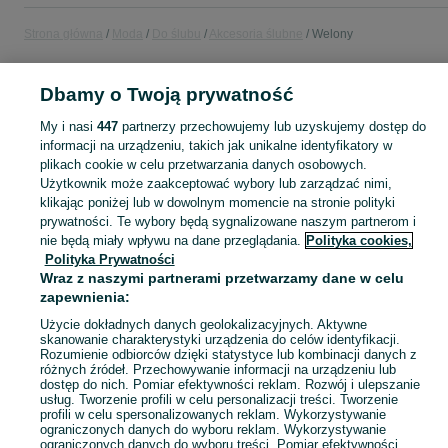
Strona główna
Moda
Do ślubu
Akcesoria ślubne
Welony
POLSKA
Dbamy o Twoją prywatność
My i nasi
447
partnerzy przechowujemy lub uzyskujemy dostęp do
KATEGORIA
informacji na urządzeniu, takich jak unikalne identyfikatory w
plikach cookie w celu przetwarzania danych osobowych.
Użytkownik może zaakceptować wybory lub zarządzać nimi,
Zobacz Więc
Szeroki wybór welonów ślubnych w Polsce ▶️ długie, krótkie, koronkowe i z kryształkami ✅ Nowe i używane w atrakcyjnych cenach ✌ Sprawdź oferty na OLX.pl!
klikając poniżej lub w dowolnym momencie na stronie polityki
prywatności. Te wybory będą sygnalizowane naszym partnerom i
nie będą miały wpływu na dane przeglądania.
Polityka cookies,
Mapa kategorii
Polityka Prywatności
Mapa miejscowości
Wraz z naszymi partnerami przetwarzamy dane w celu
Mapa ministron
zapewnienia:
Popularne wyszukiwania
Użycie dokładnych danych geolokalizacyjnych. Aktywne
skanowanie charakterystyki urządzenia do celów identyfikacji.
Rozumienie odbiorców dzięki statystyce lub kombinacji danych z
różnych źródeł. Przechowywanie informacji na urządzeniu lub
dostęp do nich. Pomiar efektywności reklam. Rozwój i ulepszanie
usług. Tworzenie profili w celu personalizacji treści. Tworzenie
profili w celu spersonalizowanych reklam. Wykorzystywanie
ograniczonych danych do wyboru reklam. Wykorzystywanie
ograniczonych danych do wyboru treści. Pomiar efektywności