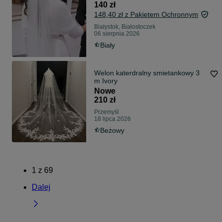
140 zł
148,40 zł z Pakietem Ochronnym
Białystok, Białostoczek
06 sierpnia 2026
Biały
Welon katerdralny smietankowy 3
m Ivory
Nowe
210 zł
Przemyśl
18 lipca 2026
Beżowy
1
z
69
Dalej