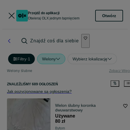
Przejdź do aplikacji
Otwórz
Otwieraj OLX jednym tapnięciem
Znajdź coś dla siebie
Filtry
·
1
Welony
Wybierz lokalizację
Welony ślubne
Zobacz Więc
ZNALEŹLIŚMY 689 OGŁOSZEŃ
Jak pozycjonowane są ogłoszenia?
Welon ślubny koronka
dwuwarstwowy
Używane
80 zł
Bytom