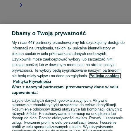
Strona główna
Moda
Czapki i kapelusze
Czapki
Czapki - Małopolskie
Czapki - Oświęcim
Dbamy o Twoją prywatność
My i nasi
447
partnerzy przechowujemy lub uzyskujemy dostęp do
KATEGORIA
informacji na urządzeniu, takich jak unikalne identyfikatory w
plikach cookie w celu przetwarzania danych osobowych.
Użytkownik może zaakceptować wybory lub zarządzać nimi,
Zobacz Więc
Szeroki wybór czapek Oświęcim ▶️ zimowe, wełniane, polarowe i z pomponem ✅ Nowe i używane w dobrych cenach ✌ Sprawdź oferty i kupuj tanio na OLX.pl!
klikając poniżej lub w dowolnym momencie na stronie polityki
prywatności. Te wybory będą sygnalizowane naszym partnerom i
nie będą miały wpływu na dane przeglądania.
Polityka cookies,
Mapa kategorii
Polityka Prywatności
Mapa miejscowości
Wraz z naszymi partnerami przetwarzamy dane w celu
Mapa ministron
zapewnienia:
Popularne wyszukiwania
Użycie dokładnych danych geolokalizacyjnych. Aktywne
skanowanie charakterystyki urządzenia do celów identyfikacji.
Rozumienie odbiorców dzięki statystyce lub kombinacji danych z
różnych źródeł. Przechowywanie informacji na urządzeniu lub
dostęp do nich. Pomiar efektywności reklam. Rozwój i ulepszanie
usług. Tworzenie profili w celu personalizacji treści. Tworzenie
profili w celu spersonalizowanych reklam. Wykorzystywanie