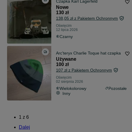
Czapka Karl Lagerfeld
Nowe
130 zł
138,05 zł z Pakietem Ochronnym
Oświęcim
12 lipca 2026
Czarny
Arc'teryx Charlie Toque hat czapka
Używane
100 zł
107 zł z Pakietem Ochronnym
Oświęcim
02 sierpnia 2026
Wielokolorowy
Pozostałe
Inny
1
z
6
Dalej