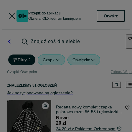
Przejdź do aplikacji
Otwórz
Otwieraj OLX jednym tapnięciem
Znajdź coś dla siebie
Filtry
·
2
Czapki
Oświęcim
Czapki Oświęcim
Zobacz Więc
ZNALEŹLIŚMY 51 OGŁOSZEŃ
Jak pozycjonowane są ogłoszenia?
Regatta nowy komplet czapka
polarowa rozm 56-58 i rękawiczki
L-XL
Nowe
20 zł
24,20 zł z Pakietem Ochronnym