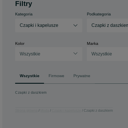
Filtry
Kategoria
Podkategoria
Czapki i kapelusze
Czapki z daszkie
Kolor
Marka
Wszystkie
Wszystkie
Wszystkie
Firmowe
Prywatne
Czapki z daszkiem
Strona główna
Moda
Czapki i kapelusze
Czapki z daszkiem