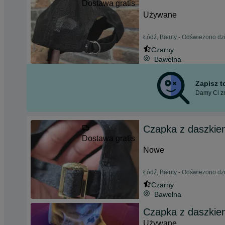
Dostawa gratis
Używane
Łódź, Bałuty - Odświeżono dzi
Czarny
Bawełna
Zapisz 
Damy Ci zn
Czapka z daszkie
Dostawa gratis
Nowe
Łódź, Bałuty - Odświeżono dzi
Czarny
Bawełna
Czapka z daszkie
Używane