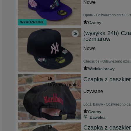
Nowe
Opole - Odświeżono dnia 05 
WYRÓŻNIONE
Czarny
(wysyłka 24h) Cz
rozmiarow
Nowe
Chróścice - Odświeżono dzisi
Wielokolorowy
Czapka z daszkiem
Dostawa gratis
Używane
Łódź, Bałuty - Odświeżono dzi
Czarny
Bawełna
Czapka z daszkiem