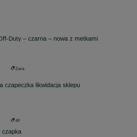
Off-Duty – czarna – nowa z metkami
Zara
a czapeczka likwidacja sklepu
4F
n czapka