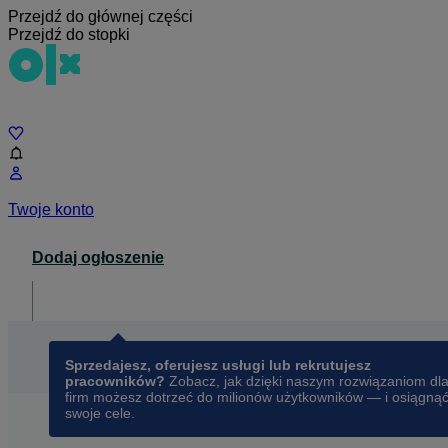
Przejdź do głównej części
Przejdź do stopki
Czat
Twoje konto
Dodaj ogłoszenie
Dla biznesu
opens in a new tab
Sprzedajesz, oferujesz usługi lub rekrutujesz
pracowników?
Zobacz, jak dzięki naszym rozwiązaniom dl
firm możesz dotrzeć do milionów użytkowników — i osiągną
swoje cele.