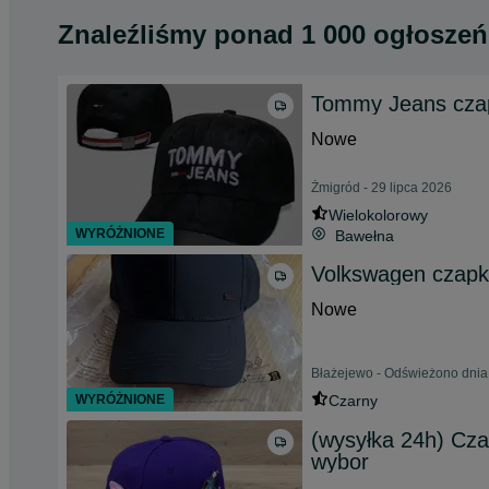
Znaleźliśmy
ponad
1 000 ogłoszeń
Tommy Jeans cza
Nowe
Żmigród - 29 lipca 2026
Wielokolorowy
WYRÓŻNIONE
Bawełna
Volkswagen czapk
Nowe
Błażejewo - Odświeżono dnia
WYRÓŻNIONE
Czarny
(wysyłka 24h) Cz
wybor