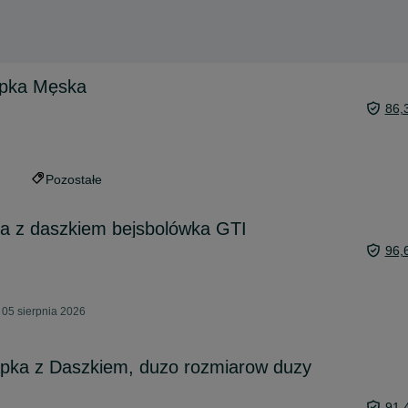
pka Męska
86,
Pozostałe
a z daszkiem bejsbolówka GTI
96,
 05 sierpnia 2026
apka z Daszkiem, duzo rozmiarow duzy
91,