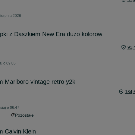
sierpnia 2026
apki z Daszkiem New Era duzo kolorow
91,
aj o 09:05
 Marlboro vintage retro y2k
184,
siaj o 06:47
Pozostałe
 Calvin Klein