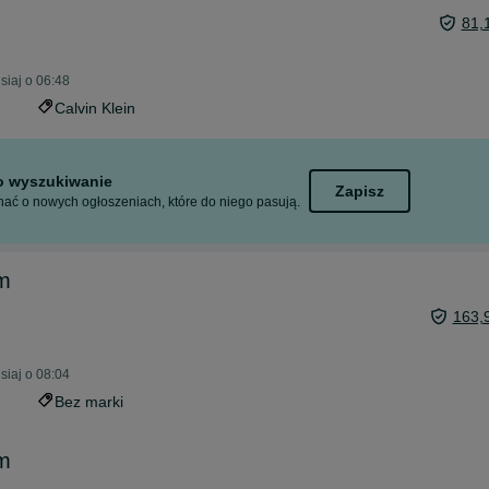
81,
siaj o 06:48
Calvin Klein
to wyszukiwanie
Zapisz
ać o nowych ogłoszeniach, które do niego pasują.
m
163,
siaj o 08:04
Bez marki
m