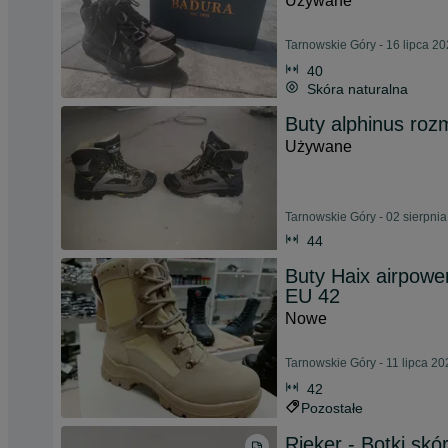
Używane
Tarnowskie Góry - 16 lipca 2
40
Skóra naturalna
Buty alphinus roz
Używane
Tarnowskie Góry - 02 sierpni
44
Buty Haix airpowe
EU 42
Nowe
Tarnowskie Góry - 11 lipca 20
42
Pozostałe
Rieker - Botki skó