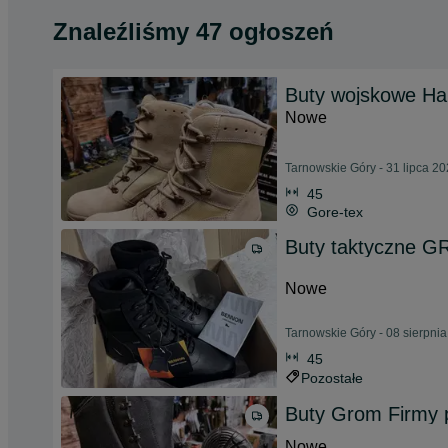
Znaleźliśmy 47 ogłoszeń
Buty wojskowe Hai
Nowe
Tarnowskie Góry - 31 lipca 2
45
Gore-tex
Buty taktyczne G
Nowe
Tarnowskie Góry - 08 sierpni
45
Pozostałe
Buty Grom Firmy p
Nowe