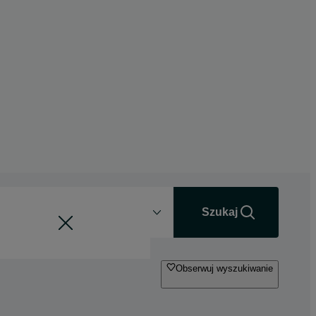
Odległość
+0 km
Szukaj
Obserwuj wyszukiwanie