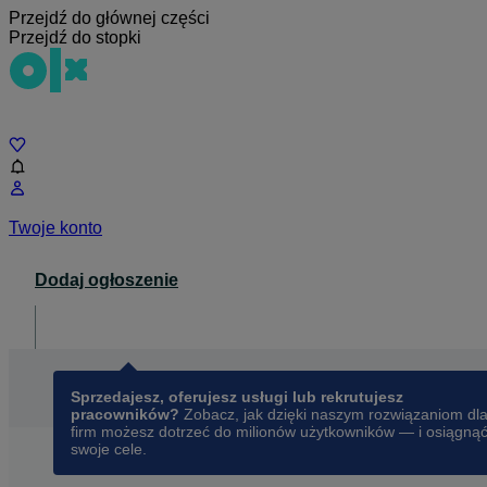
Przejdź do głównej części
Przejdź do stopki
Czat
Twoje konto
Dodaj ogłoszenie
Dla biznesu
opens in a new tab
Sprzedajesz, oferujesz usługi lub rekrutujesz
pracowników?
Zobacz, jak dzięki naszym rozwiązaniom dl
firm możesz dotrzeć do milionów użytkowników — i osiągną
swoje cele.