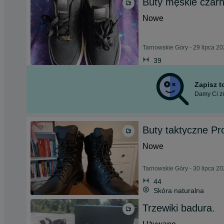
Buty męskie czar
Nowe
Tarnowskie Góry - 29 lipca 2
39
Zapisz 
Damy Ci zn
Buty taktyczne Pr
Nowe
Tarnowskie Góry - 30 lipca 2
44
Skóra naturalna
Trzewiki badura.