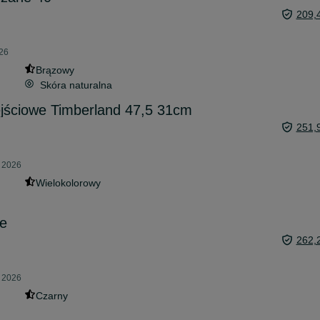
209,
026
Brązowy
Skóra naturalna
ejściowe Timberland 47,5 31cm
251,
a 2026
Wielokolorowy
le
262,
a 2026
Czarny