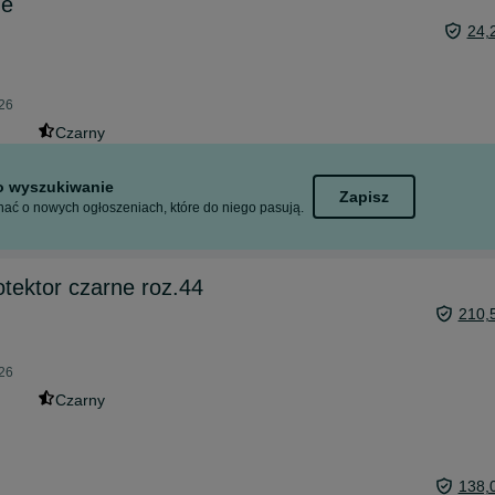
ne
24,
026
Czarny
to wyszukiwanie
Zapisz
ać o nowych ogłoszeniach, które do niego pasują.
otektor czarne roz.44
210,
026
Czarny
138,