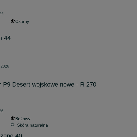
026
Czarny
m 44
a 2026
r P9 Desert wojskowe nowe - R 270
26
Beżowy
Skóra naturalna
rzane 40