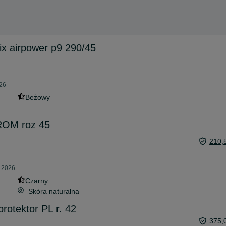
x airpower p9 290/45
026
Beżowy
ROM roz 45
210,
a 2026
Czarny
Skóra naturalna
rotektor PL r. 42
375,