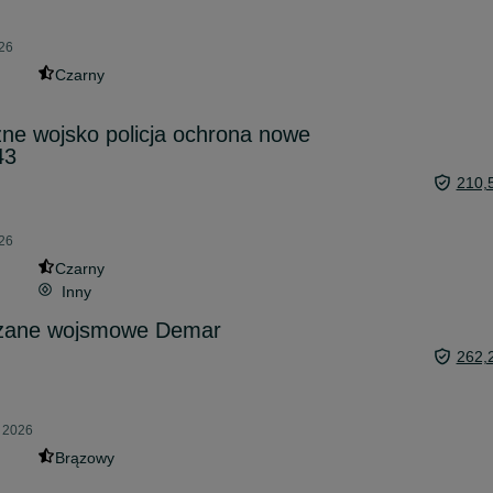
026
Czarny
czne wojsko policja ochrona nowe
43
210,
026
Czarny
Inny
rzane wojsmowe Demar
262,
a 2026
Brązowy