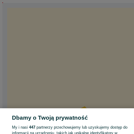
Dbamy o Twoją prywatność
My i nasi
447
partnerzy przechowujemy lub uzyskujemy dostęp do
informacji na urządzeniu, takich jak unikalne identyfikatory w