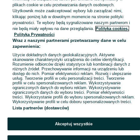
plikach cookie w celu przetwarzania danych osobowych.
Użytkownik może zaakceptować wybory lub zarządzać nimi,
klikając poniżej lub w dowolnym momencie na stronie polityki
Ups! Coś poszło nie tak...
prywatności. Te wybory będą sygnalizowane naszym partnerom i
nie będą miały wpływu na dane przeglądania.
Polityka cookies,
Odśwież lub wróć na stronę główną
Polityka Prywatności
Wraz z naszymi partnerami przetwarzamy dane w celu
zapewnienia:
Odśwież
Użycie dokładnych danych geolokalizacyjnych. Aktywne
skanowanie charakterystyki urządzenia do celów identyfikacji.
Rozumienie odbiorców dzięki statystyce lub kombinacji danych z
różnych źródeł. Przechowywanie informacji na urządzeniu lub
dostęp do nich. Pomiar efektywności reklam. Rozwój i ulepszanie
usług. Tworzenie profili w celu personalizacji treści. Tworzenie
profili w celu spersonalizowanych reklam. Wykorzystywanie
ograniczonych danych do wyboru reklam. Wykorzystywanie
ograniczonych danych do wyboru treści. Pomiar efektywności
treści. Wykorzystanie profili do wyboru spersonalizowanych reklam.
Wykorzystywanie profili w celu doboru spersonalizowanych treści.
Lista partnerów (dostawców)
Akceptuj wszystkie