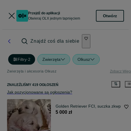
Przejdź do aplikacji
Otwórz
Otwieraj OLX jednym tapnięciem
Znajdź coś dla siebie
Filtry
·
2
Zwierzęta
Olkusz
Zwierzęta i akcesoria Olkusz
Zobacz Więc
ZNALEŹLIŚMY 419 OGŁOSZEŃ
Jak pozycjonowane są ogłoszenia?
Golden Retriever FCI, suczka zkwp
5 000 zł