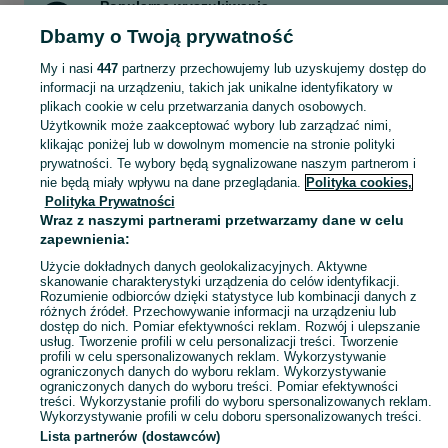
Popularne wyszukiwania
kumak dalekowschodni
ryby oczko wodne
myszoskoczek
Dbamy o Twoją prywatność
gekon płaczący
My i nasi
447
partnerzy przechowujemy lub uzyskujemy dostęp do
informacji na urządzeniu, takich jak unikalne identyfikatory w
plikach cookie w celu przetwarzania danych osobowych.
Zobacz Więc
Szukasz zwierzaka lub czegoś dla niego? ▶️ Przeglądaj kategorię Zwierzęta na OLX Olkusz i znajdź to, czego potrzebujesz w atrakcyjnych cenach!
Użytkownik może zaakceptować wybory lub zarządzać nimi,
klikając poniżej lub w dowolnym momencie na stronie polityki
prywatności. Te wybory będą sygnalizowane naszym partnerom i
Mapa kategorii
nie będą miały wpływu na dane przeglądania.
Polityka cookies,
Mapa miejscowości
Polityka Prywatności
Mapa ministron
Wraz z naszymi partnerami przetwarzamy dane w celu
zapewnienia:
Popularne wyszukiwania
Użycie dokładnych danych geolokalizacyjnych. Aktywne
skanowanie charakterystyki urządzenia do celów identyfikacji.
Rozumienie odbiorców dzięki statystyce lub kombinacji danych z
różnych źródeł. Przechowywanie informacji na urządzeniu lub
dostęp do nich. Pomiar efektywności reklam. Rozwój i ulepszanie
usług. Tworzenie profili w celu personalizacji treści. Tworzenie
profili w celu spersonalizowanych reklam. Wykorzystywanie
ograniczonych danych do wyboru reklam. Wykorzystywanie
ograniczonych danych do wyboru treści. Pomiar efektywności
treści. Wykorzystanie profili do wyboru spersonalizowanych reklam.
Wykorzystywanie profili w celu doboru spersonalizowanych treści.
Lista partnerów (dostawców)