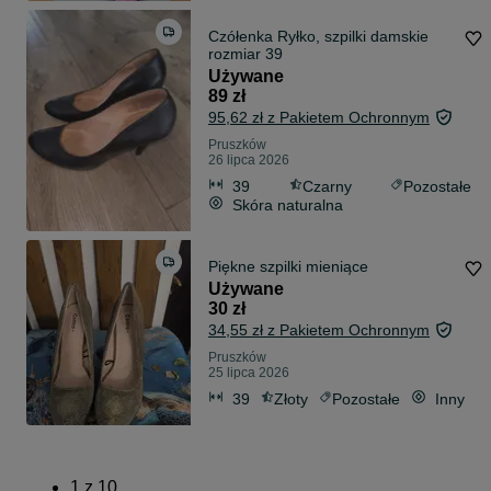
Czółenka Ryłko, szpilki damskie
rozmiar 39
Używane
89 zł
95,62 zł z Pakietem Ochronnym
Pruszków
26 lipca 2026
39
Czarny
Pozostałe
Skóra naturalna
Piękne szpilki mieniące
Używane
30 zł
34,55 zł z Pakietem Ochronnym
Pruszków
25 lipca 2026
39
Złoty
Pozostałe
Inny
1
z
10