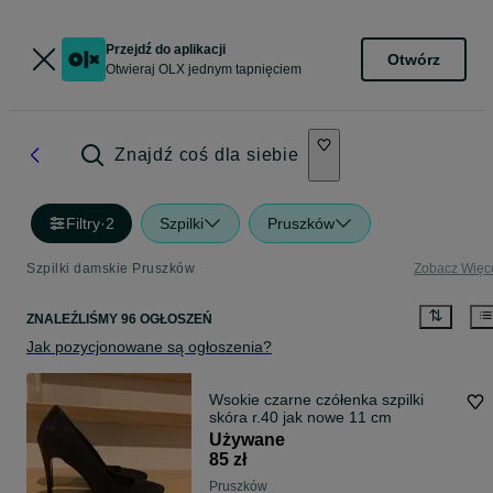
Przejdź do aplikacji
Otwórz
Otwieraj OLX jednym tapnięciem
Znajdź coś dla siebie
Filtry
·
2
Szpilki
Pruszków
Szpilki damskie Pruszków
Zobacz Więc
ZNALEŹLIŚMY 96 OGŁOSZEŃ
Jak pozycjonowane są ogłoszenia?
Wsokie czarne czółenka szpilki
skóra r.40 jak nowe 11 cm
Używane
85 zł
Pruszków