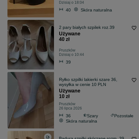
Dzisiaj o 18:04
40
Skóra naturalna
2 pary białych szpilek roz.39
Używane
40 zł
Pruszków
Dzisiaj o 10:44
39
Ryłko szpilki lakierki szare 36,
wysyłka w cenie 10 PLN
Używane
10 zł
Pruszków
26 lipca 2026
36
Szary
Pozostałe
Skóra naturalna
Badura szpilki skórzane rozm. 39