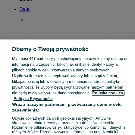
Dalej
Strona główna
Moda
Buty damskie
Szpilki
Szpilki - Mazowieckie
Szpilki -
Pruszków
Dbamy o Twoją prywatność
My i nasi
447
partnerzy przechowujemy lub uzyskujemy dostęp do
KATEGORIA
informacji na urządzeniu, takich jak unikalne identyfikatory w
plikach cookie w celu przetwarzania danych osobowych.
Użytkownik może zaakceptować wybory lub zarządzać nimi,
Zobacz Więc
Szeroki wybór szpilek damskich Pruszków ▶️ Różne marki, kolory i rozmiary ✅ Nowe i używane w atrakcyjnych cenach ✌ Znajdź oferty na OLX.pl!
klikając poniżej lub w dowolnym momencie na stronie polityki
prywatności. Te wybory będą sygnalizowane naszym partnerom i
nie będą miały wpływu na dane przeglądania.
Polityka cookies,
Mapa kategorii
Polityka Prywatności
Mapa miejscowości
Wraz z naszymi partnerami przetwarzamy dane w celu
Mapa ministron
zapewnienia:
Popularne wyszukiwania
Użycie dokładnych danych geolokalizacyjnych. Aktywne
skanowanie charakterystyki urządzenia do celów identyfikacji.
Rozumienie odbiorców dzięki statystyce lub kombinacji danych z
różnych źródeł. Przechowywanie informacji na urządzeniu lub