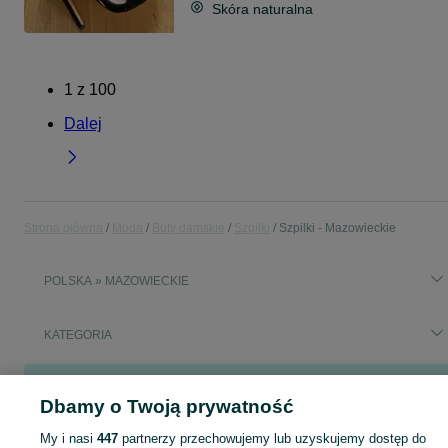
Skóra naturalna
1
z
100
Dalej
Strona główna
Moda
Buty damskie
Szpilki
Szpilki - Mazowieckie
POLSKA » MAZOWIECKIE
KATEGORIA
Popularne wyszukiwania
Dbamy o Twoją prywatność
szpilki obcasy h&m
My i nasi
447
partnerzy przechowujemy lub uzyskujemy dostęp do