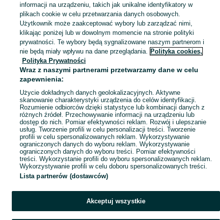
informacji na urządzeniu, takich jak unikalne identyfikatory w
Zobacz Więc
Szeroki wybór szpilek damskich Mazowieckie ▶️ Różne marki, kolory i rozmiary ✅ Nowe i używane w atrakcyjnych cenach ✌ Znajdź oferty na OLX.pl!
plikach cookie w celu przetwarzania danych osobowych.
Użytkownik może zaakceptować wybory lub zarządzać nimi,
klikając poniżej lub w dowolnym momencie na stronie polityki
Mapa kategorii
prywatności. Te wybory będą sygnalizowane naszym partnerom i
Mapa miejscowości
nie będą miały wpływu na dane przeglądania.
Polityka cookies,
Mapa ministron
Polityka Prywatności
Wraz z naszymi partnerami przetwarzamy dane w celu
Popularne wyszukiwania
zapewnienia:
Użycie dokładnych danych geolokalizacyjnych. Aktywne
skanowanie charakterystyki urządzenia do celów identyfikacji.
Rozumienie odbiorców dzięki statystyce lub kombinacji danych z
różnych źródeł. Przechowywanie informacji na urządzeniu lub
dostęp do nich. Pomiar efektywności reklam. Rozwój i ulepszanie
usług. Tworzenie profili w celu personalizacji treści. Tworzenie
profili w celu spersonalizowanych reklam. Wykorzystywanie
ograniczonych danych do wyboru reklam. Wykorzystywanie
ograniczonych danych do wyboru treści. Pomiar efektywności
treści. Wykorzystanie profili do wyboru spersonalizowanych reklam.
Wykorzystywanie profili w celu doboru spersonalizowanych treści.
Lista partnerów (dostawców)
Akceptuj wszystkie