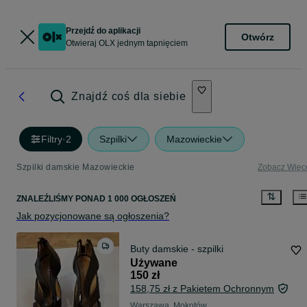
Przejdź do aplikacji
Otwórz
Otwieraj OLX jednym tapnięciem
Znajdź coś dla siebie
Filtry
·
2
Szpilki
Mazowieckie
Szpilki damskie Mazowieckie
Zobacz Więc
ZNALEŹLIŚMY
PONAD
1 000 OGŁOSZEŃ
Jak pozycjonowane są ogłoszenia?
Buty damskie - szpilki
Używane
150 zł
158,75 zł z Pakietem Ochronnym
Warszawa, Mokotów