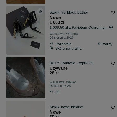
Szpilki Ysl black leather
Nowe
1 000 zł
1 038,50 zł z Pakietem Ochronnym
Warszawa, Wilanów
06 sierpnia 2026
Pozostałe
Czarny
Skóra naturalna
BUTY -Pantofle , szpilki 39
Używane
28 zł
Warszawa, Wawer
Dzisiaj o 06:26
39
Szpilki nowe idealne
Nowe
30 zł