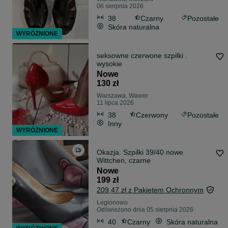
06 sierpnia 2026
38
Czarny
Pozostałe
Skóra naturalna
WYRÓŻNIONE
seksowne czerwone szpilki .
wysokie
Nowe
130 zł
Warszawa, Wawer
11 lipca 2026
38
Czerwony
Pozostałe
Inny
WYRÓŻNIONE
Okazja. Szpilki 39/40 nowe
Wittchen, czarne
Nowe
199 zł
209,47 zł z Pakietem Ochronnym
Legionowo
Odświeżono dnia 05 sierpnia 2026
40
Czarny
Skóra naturalna