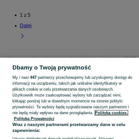
1
z
5
Dalej
Strona główna
Moda
Buty damskie
Szpilki
Szpilki - Mazowieckie
Szpilki -
Mińsk Mazowiecki
Dbamy o Twoją prywatność
My i nasi
447
partnerzy przechowujemy lub uzyskujemy dostęp do
KATEGORIA
informacji na urządzeniu, takich jak unikalne identyfikatory w
plikach cookie w celu przetwarzania danych osobowych.
Użytkownik może zaakceptować wybory lub zarządzać nimi,
Zobacz Więc
Szeroki wybór szpilek damskich Mińsk Mazowiecki ▶️ Różne marki, kolory i rozmiary ✅ Nowe i używane w atrakcyjnych cenach ✌ Znajdź oferty na OLX.pl!
klikając poniżej lub w dowolnym momencie na stronie polityki
prywatności. Te wybory będą sygnalizowane naszym partnerom i
Mapa kategorii
nie będą miały wpływu na dane przeglądania.
Polityka cookies,
Polityka Prywatności
Mapa miejscowości
Wraz z naszymi partnerami przetwarzamy dane w celu
Mapa ministron
zapewnienia:
Popularne wyszukiwania
Użycie dokładnych danych geolokalizacyjnych. Aktywne