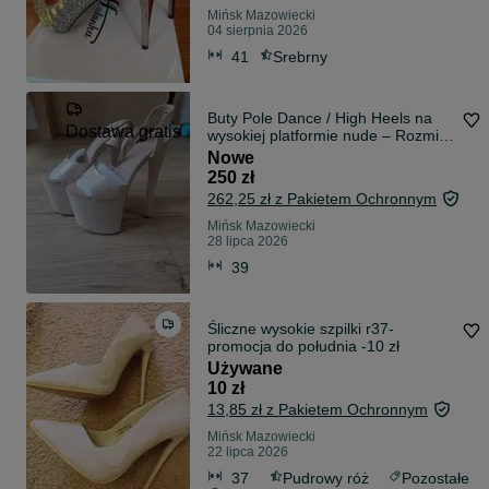
Mińsk Mazowiecki
04 sierpnia 2026
41
Srebrny
Buty Pole Dance / High Heels na
Dostawa gratis
wysokiej platformie nude – Rozmiar
39
Nowe
250 zł
262,25 zł z Pakietem Ochronnym
Mińsk Mazowiecki
28 lipca 2026
39
Śliczne wysokie szpilki r37-
promocja do południa -10 zł
Używane
10 zł
13,85 zł z Pakietem Ochronnym
Mińsk Mazowiecki
22 lipca 2026
37
Pudrowy róż
Pozostałe