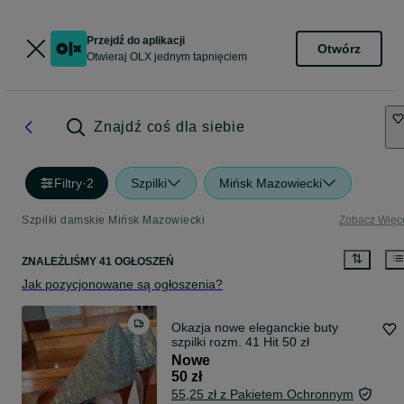
Przejdź do aplikacji
Otwórz
Otwieraj OLX jednym tapnięciem
Znajdź coś dla siebie
Filtry
·
2
Szpilki
Mińsk Mazowiecki
Szpilki damskie Mińsk Mazowiecki
Zobacz Więc
ZNALEŹLIŚMY 41 OGŁOSZEŃ
Jak pozycjonowane są ogłoszenia?
Okazja nowe eleganckie buty
szpilki rozm. 41 Hit 50 zł
Nowe
50 zł
55,25 zł z Pakietem Ochronnym