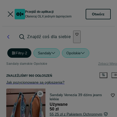
Przejdź do aplikacji
Otwórz
Otwieraj OLX jednym tapnięciem
Znajdź coś dla siebie
Filtry
·
2
Sandały
Opolskie
Sandały damskie Opolskie
Zobacz Więc
ZNALEŹLIŚMY 960 OGŁOSZEŃ
Jak pozycjonowane są ogłoszenia?
Sandały Venezia 39 dżins jeans
lekkie
Używane
50 zł
55,25 zł z Pakietem Ochronnym