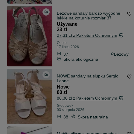
Beżowe sandały bardzo wygodne i
lekkie na koturnie rozmiar 37
Używane
23 zł
27,31 zł z Pakietem Ochronnym
Opole
17 lipca 2026
37
Beżowy
Skóra ekologiczna
NOWE sandały na słupku Sergio
Leone
Nowe
80 zł
86,30 zł z Pakietem Ochronnym
Głogówek
03 sierpnia 2026
38
Skóra naturalna
Mohito śliczne, zgrabne sandałki -