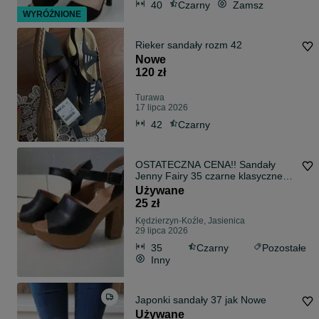
40
Czarny
Zamsz
WYRÓŻNIONE
Rieker sandały rozm 42
Nowe
120 zł
Turawa
17 lipca 2026
42
Czarny
OSTATECZNA CENA!! Sandały
Jenny Fairy 35 czarne klasyczne
na lato CCC
Używane
25 zł
Kędzierzyn-Koźle, Jasienica
29 lipca 2026
35
Czarny
Pozostałe
Inny
Japonki sandały 37 jak Nowe
Używane