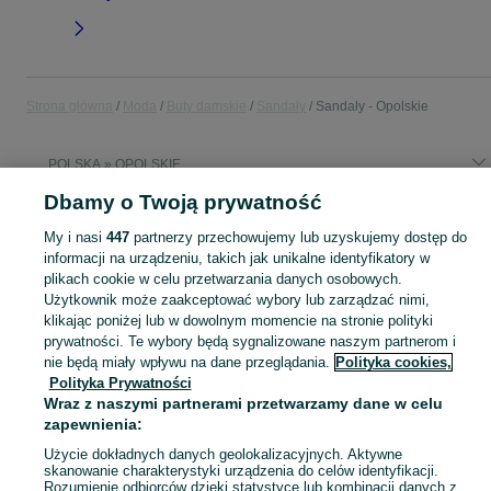
Strona główna
Moda
Buty damskie
Sandały
Sandały - Opolskie
POLSKA » OPOLSKIE
Dbamy o Twoją prywatność
KATEGORIA
My i nasi
447
partnerzy przechowujemy lub uzyskujemy dostęp do
informacji na urządzeniu, takich jak unikalne identyfikatory w
Zobacz Więc
plikach cookie w celu przetwarzania danych osobowych.
Szeroki wybór sandałów damskich Opolskie ▶️ Różne marki i rozmiary ✅ Nowe i używane w atrakcyjnych cenach ✌ Sprawdź oferty i kupuj tanio na OLX.pl!
Użytkownik może zaakceptować wybory lub zarządzać nimi,
klikając poniżej lub w dowolnym momencie na stronie polityki
Mapa kategorii
prywatności. Te wybory będą sygnalizowane naszym partnerom i
nie będą miały wpływu na dane przeglądania.
Polityka cookies,
Mapa miejscowości
Polityka Prywatności
Mapa ministron
Wraz z naszymi partnerami przetwarzamy dane w celu
Popularne wyszukiwania
zapewnienia:
Użycie dokładnych danych geolokalizacyjnych. Aktywne
skanowanie charakterystyki urządzenia do celów identyfikacji.
Rozumienie odbiorców dzięki statystyce lub kombinacji danych z