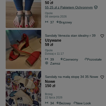
50 zł
55,25 zł z Pakietem Ochronnym
Opole
08 sierpnia 2026
37
Brązowy
Sandały Venezia stan idealny r 39
Używane
59 zł
Opole
Dzisiaj o 11:17
39
Czerwony
Pozostałe
Zamsz
Sandały na małą stopę 34 35 Nowe
Nowe
150 zł
Brzeg
22 lipca 2026
34
Beżowy
New Look