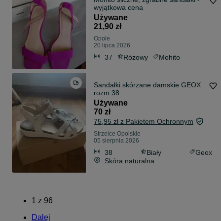
wyjątkowa cena
Używane
21,90 zł
Opole
20 lipca 2026
37
Różowy
Mohito
Sandałki skórzane damskie GEOX
rozm.38
Używane
70 zł
75,95 zł z Pakietem Ochronnym
Strzelce Opolskie
05 sierpnia 2026
38
Biały
Geox
Skóra naturalna
1
z
96
Dalej