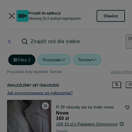
Przejdź do aplikacji
Otwórz
Otwieraj OLX jednym tapnięciem
Znajdź coś dla siebie
Filtry
·
2
Pozostałe
Tarnów
Pozostałe buty damskie Tarnów
Zobacz Więc
ZNALEŹLIŚMY 287 OGŁOSZEŃ
Jak pozycjonowane są ogłoszenia?
R.38 okazały się za małe nowe
Nowe
160 zł
169,10 zł z Pakietem Ochronnym
Tarnów