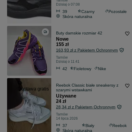
Tarnów
Dzisiaj o 07:08
39
Czarny
Pozostałe
Skóra naturalna
Buty damskie rozmiar 42
Nowe
155 zł
163,93 zł z Pakietem Ochronnym
Tarnów
Dzisiaj o 11:41
42
Fioletowy
Nike
Reebok Classic białe sneakersy z
Dostawa gratis
szarymi wstawkami
Używane
24 zł
28,34 zł z Pakietem Ochronnym
Tarnów
14 lipca 2026
37
Biały
Reebok
Skóra naturalna