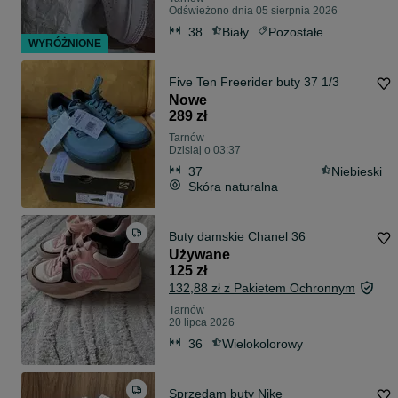
Odświeżono dnia 05 sierpnia 2026
38
Biały
Pozostałe
WYRÓŻNIONE
Five Ten Freerider buty 37 1/3
Nowe
289 zł
Tarnów
Dzisiaj o 03:37
37
Niebieski
Skóra naturalna
Buty damskie Chanel 36
Używane
125 zł
132,88 zł z Pakietem Ochronnym
Tarnów
20 lipca 2026
36
Wielokolorowy
Sprzedam buty Nike