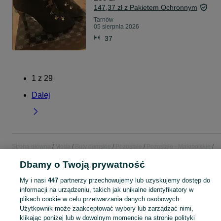
147,37 zł z Pakietem Ochronnym
Tarnów
05 sierpnia 2026
37
1
z
29
Dalej
Strona główna
Moda
Buty damskie
Pozostałe
Pozostałe - Małopolskie
Pozostałe - Tarnów
Dbamy o Twoją prywatność
My i nasi
447
partnerzy przechowujemy lub uzyskujemy dostęp do
KATEGORIA
informacji na urządzeniu, takich jak unikalne identyfikatory w
plikach cookie w celu przetwarzania danych osobowych.
Zobacz Więc
Sprzedaż pozostałych butów damskich Tarnów ▶️ różne style, fasony i okazje ✅ Nowe i używane w atrakcyjnych cenach ✌ Znajdź oferty na OLX.pl!
Użytkownik może zaakceptować wybory lub zarządzać nimi,
klikając poniżej lub w dowolnym momencie na stronie polityki