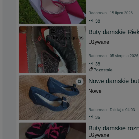
Radomsko - 15 lipca 2026
38
Buty damskie Rie
Dostawa gratis
Używane
Radomsko - 05 sierpnia 2026
38
Pozostałe
Nowe damskie bu
Nowe
Radomsko - Dzisiaj o 04:03
35
Buty damskie rozn
Używane