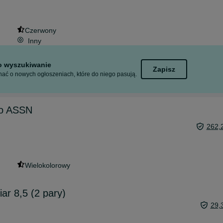
Czerwony
Inny
to wyszukiwanie
Zapisz
ać o nowych ogłoszeniach, które do niego pasują.
lo ASSN
262,
Wielokolorowy
ar 8,5 (2 pary)
29,