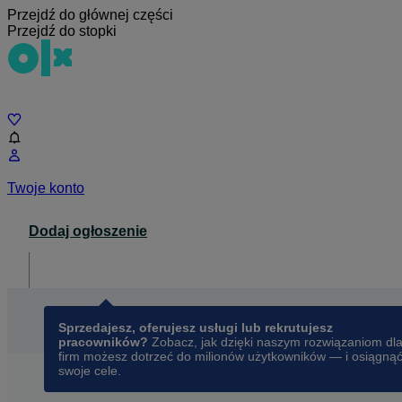
Przejdź do głównej części
Przejdź do stopki
Czat
Twoje konto
Dodaj ogłoszenie
Dla biznesu
opens in a new tab
Sprzedajesz, oferujesz usługi lub rekrutujesz
pracowników?
Zobacz, jak dzięki naszym rozwiązaniom dl
firm możesz dotrzeć do milionów użytkowników — i osiągną
swoje cele.