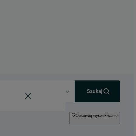
Odległość
+0 km
Szukaj
Obserwuj wyszukiwanie