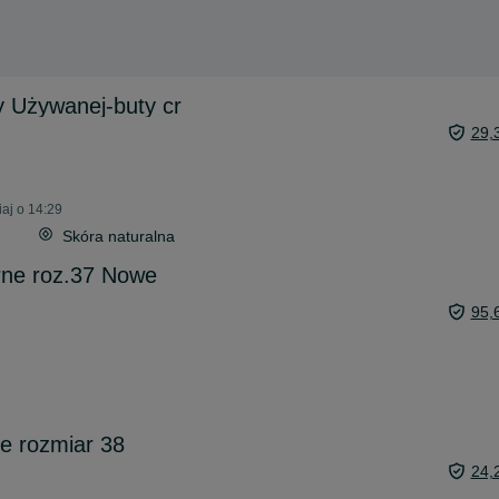
 Używanej-buty cr
29,
aj o 14:29
Skóra naturalna
rne roz.37 Nowe
95,
e rozmiar 38
24,