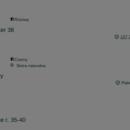
Różowy
ker 38
127,
Czarny
Skóra naturalna
ty
Paki
e r. 35-40