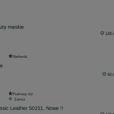
uty męskie
148,
Niebieski
ie
60,
Pudrowy róż
Zamsz
sic Leather 50151. Nowe !!