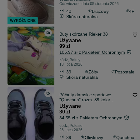
Odświeżono dnia 05 sierpnia 2026
40
Brązowy
4F
Skóra naturalna
WYRÓŻNIONE
Buty skórzane Rieker 38
Używane
99 zł
105,97 zł z Pakietem Ochronnym
Łódź, Bałuty
18 lipca 2026
39
Żółty
Pozostałe
Skóra naturalna
Półbuty damskie sportowe
"Quechua" rozm. 39 kolor
oliwkowo-stalowy
Używane
30 zł
34,55 zł z Pakietem Ochronnym
Łódź, Polesie
26 lipca 2026
39
Oliwkowy
Quechua