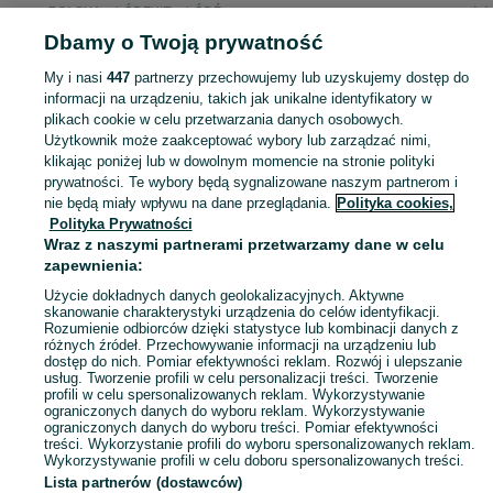
POLSKA » ŁÓDZKIE » ŁÓDŹ
Dbamy o Twoją prywatność
KATEGORIA
My i nasi
447
partnerzy przechowujemy lub uzyskujemy dostęp do
informacji na urządzeniu, takich jak unikalne identyfikatory w
plikach cookie w celu przetwarzania danych osobowych.
Zobacz Więc
Szeroki wybór półbutów damskich Łódź ▶️ skórzane, zamszowe, klasyczne i casualowe ✅ Nowe i używane w dobrych cenach ✌ Sprawdź oferty na OLX.pl!
Użytkownik może zaakceptować wybory lub zarządzać nimi,
klikając poniżej lub w dowolnym momencie na stronie polityki
prywatności. Te wybory będą sygnalizowane naszym partnerom i
Mapa kategorii
nie będą miały wpływu na dane przeglądania.
Polityka cookies,
Mapa miejscowości
Polityka Prywatności
Mapa ministron
Wraz z naszymi partnerami przetwarzamy dane w celu
zapewnienia:
Popularne wyszukiwania
Użycie dokładnych danych geolokalizacyjnych. Aktywne
skanowanie charakterystyki urządzenia do celów identyfikacji.
Rozumienie odbiorców dzięki statystyce lub kombinacji danych z
różnych źródeł. Przechowywanie informacji na urządzeniu lub
dostęp do nich. Pomiar efektywności reklam. Rozwój i ulepszanie
usług. Tworzenie profili w celu personalizacji treści. Tworzenie
profili w celu spersonalizowanych reklam. Wykorzystywanie
ograniczonych danych do wyboru reklam. Wykorzystywanie
ograniczonych danych do wyboru treści. Pomiar efektywności
treści. Wykorzystanie profili do wyboru spersonalizowanych reklam.
Wykorzystywanie profili w celu doboru spersonalizowanych treści.
Lista partnerów (dostawców)