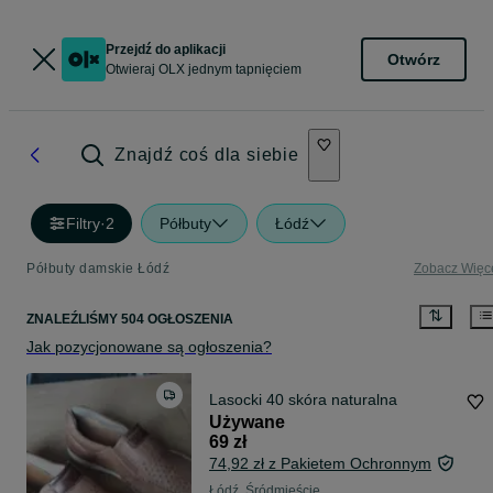
Przejdź do aplikacji
Otwórz
Otwieraj OLX jednym tapnięciem
Znajdź coś dla siebie
Filtry
·
2
Półbuty
Łódź
Półbuty damskie Łódź
Zobacz Więc
ZNALEŹLIŚMY 504 OGŁOSZENIA
Jak pozycjonowane są ogłoszenia?
Lasocki 40 skóra naturalna
Używane
69 zł
74,92 zł z Pakietem Ochronnym
Łódź, Śródmieście