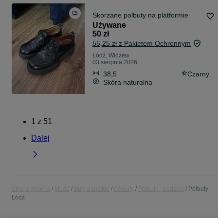
Skorzane polbuty na platformie
Używane
50 zł
55,25 zł z Pakietem Ochronnym
Łódź, Widzew
03 sierpnia 2026
38,5
Czarny
Skóra naturalna
1
z
51
Dalej
Strona główna
Moda
Buty damskie
Półbuty
Półbuty - Łódzkie
Półbuty -
Łódź