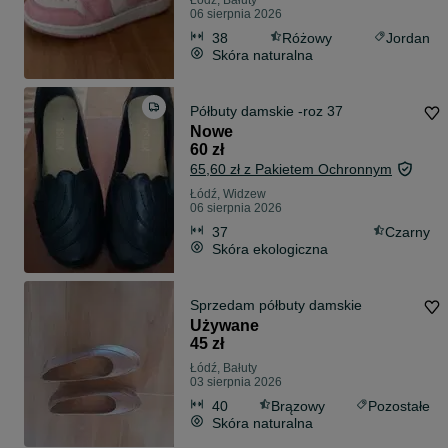
Łódź, Bałuty
06 sierpnia 2026
38
Różowy
Jordan
Skóra naturalna
Półbuty damskie -roz 37
Nowe
60 zł
65,60 zł z Pakietem Ochronnym
Łódź, Widzew
06 sierpnia 2026
37
Czarny
Skóra ekologiczna
Sprzedam półbuty damskie
Używane
45 zł
Łódź, Bałuty
03 sierpnia 2026
40
Brązowy
Pozostałe
Skóra naturalna