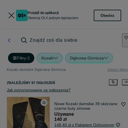
Przejdź do aplikacji
Otwórz
Otwieraj OLX jednym tapnięciem
Znajdź coś dla siebie
Filtry
·
2
Kozaki
Dąbrowa Górnicza
Kozaki damskie Dąbrowa Górnicza
Zobacz Więc
ZNALEŹLIŚMY 97 OGŁOSZEŃ
Jak pozycjonowane są ogłoszenia?
Nowe Kozaki damskie 39 skórzane
czarne buty zimowe
Używane
140 zł
148,40 zł z Pakietem Ochronnym