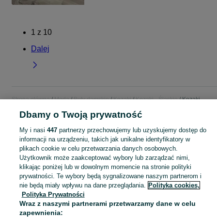
1
z
10
Dalej
Strona główna
Moda
Buty damskie
Kozaki
Kozaki - Śląskie
Kozaki -
Dąbrowa Górnicza
Dbamy o Twoją prywatność
My i nasi
447
partnerzy przechowujemy lub uzyskujemy dostęp do
KATEGORIA
informacji na urządzeniu, takich jak unikalne identyfikatory w
plikach cookie w celu przetwarzania danych osobowych.
Zobacz Więc
Użytkownik może zaakceptować wybory lub zarządzać nimi,
Szeroki wybór kozaków damskich Dąbrowa Górnicza ▶️ skórzane, zamszowe, na obcasie i zimowe ✅ Nowe i używane w atrakcyjnych cenach ✌ Znajdź oferty na OLX.pl!
klikając poniżej lub w dowolnym momencie na stronie polityki
prywatności. Te wybory będą sygnalizowane naszym partnerom i
Mapa kategorii
nie będą miały wpływu na dane przeglądania.
Polityka cookies,
Polityka Prywatności
Mapa miejscowości
Wraz z naszymi partnerami przetwarzamy dane w celu
Mapa ministron
zapewnienia: