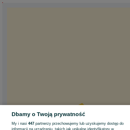
Dbamy o Twoją prywatność
My i nasi
447
partnerzy przechowujemy lub uzyskujemy dostęp do
informacji na urządzeniu, takich jak unikalne identyfikatory w