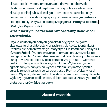
plikach cookie w celu przetwarzania danych osobowych.
Użytkownik może zaakceptować wybory lub zarządzać nimi,
klikając poniżej lub w dowolnym momencie na stronie polityki
Ups! Coś poszło nie tak...
prywatności. Te wybory będą sygnalizowane naszym partnerom i
nie będą miały wpływu na dane przeglądania.
Polityka cookies,
Odśwież lub wróć na stronę główną
Polityka Prywatności
Wraz z naszymi partnerami przetwarzamy dane w celu
zapewnienia:
Odśwież
Użycie dokładnych danych geolokalizacyjnych. Aktywne
skanowanie charakterystyki urządzenia do celów identyfikacji.
Rozumienie odbiorców dzięki statystyce lub kombinacji danych z
różnych źródeł. Przechowywanie informacji na urządzeniu lub
dostęp do nich. Pomiar efektywności reklam. Rozwój i ulepszanie
usług. Tworzenie profili w celu personalizacji treści. Tworzenie
profili w celu spersonalizowanych reklam. Wykorzystywanie
ograniczonych danych do wyboru reklam. Wykorzystywanie
ograniczonych danych do wyboru treści. Pomiar efektywności
treści. Wykorzystanie profili do wyboru spersonalizowanych reklam.
Wykorzystywanie profili w celu doboru spersonalizowanych treści.
Lista partnerów (dostawców)
Akceptuj wszystkie