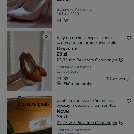
Skarżysko-Kamienna
19 lipca 2026
38
buty na obcasie szpilki slupek
czerwone pomaranczowe czolenka
36
Używane
25 zł
29,38 zł z Pakietem Ochronnym
Skarżysko-Kamienna
11 lipca 2026
36
Czerwony
Skóra naturalna
pantofle damskie skórzane na
Dostawa gratis
wyższym obcasie , rozmiar 40
darmowa dostawa !
Nowe
35 zł
39,73 zł z Pakietem Ochronnym
Skarżysko-Kamienna