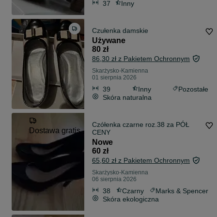
37
Inny
Czułenka damskie
Używane
80 zł
86,30 zł z Pakietem Ochronnym
Skarżysko-Kamienna
01 sierpnia 2026
39
Inny
Pozostałe
Skóra naturalna
Czółenka czarne roz.38 za PÓŁ
Dostawa gratis
CENY
Nowe
60 zł
65,60 zł z Pakietem Ochronnym
Skarżysko-Kamienna
06 sierpnia 2026
38
Czarny
Marks & Spencer
Skóra ekologiczna