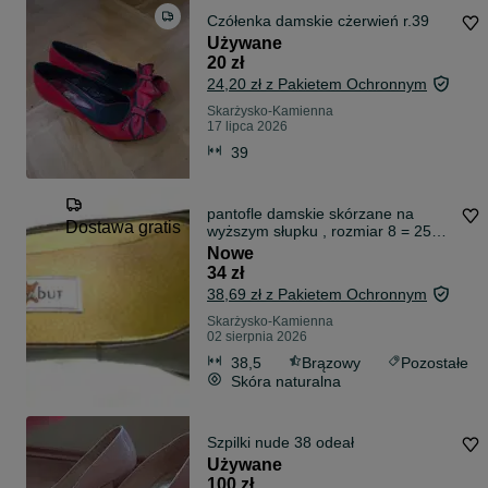
Czółenka damskie cżerwień r.39
Używane
20 zł
24,20 zł z Pakietem Ochronnym
Skarżysko-Kamienna
17 lipca 2026
39
pantofle damskie skórzane na
Dostawa gratis
wyższym słupku , rozmiar 8 = 25cm
, darmowa dostawa !
Nowe
34 zł
38,69 zł z Pakietem Ochronnym
Skarżysko-Kamienna
02 sierpnia 2026
38,5
Brązowy
Pozostałe
Skóra naturalna
Szpilki nude 38 odeał
Używane
100 zł