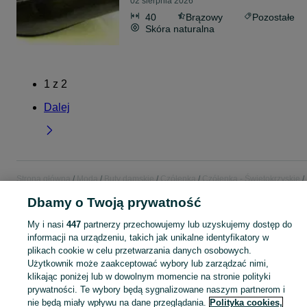
02 sierpnia 2026
40
Brązowy
Pozostałe
Skóra naturalna
1
z
2
Dalej
Strona główna
Moda
Buty damskie
Czółenka
Czółenka - Świętokrzyskie
Czółenka - Skarżysko-Kamienna
Dbamy o Twoją prywatność
My i nasi
447
partnerzy przechowujemy lub uzyskujemy dostęp do
KATEGORIA
informacji na urządzeniu, takich jak unikalne identyfikatory w
plikach cookie w celu przetwarzania danych osobowych.
Zobacz Więc
Szeroki wybór czółenek damskich Skarżysko-Kamienna ▶️ skórzane, na obcasie, szpiczaste i okrągłe ✅ Nowe i używane w dobrych cenach ✌ Sprawdź oferty na OLX.pl!
Użytkownik może zaakceptować wybory lub zarządzać nimi,
klikając poniżej lub w dowolnym momencie na stronie polityki
prywatności. Te wybory będą sygnalizowane naszym partnerom i
Mapa kategorii
nie będą miały wpływu na dane przeglądania.
Polityka cookies,