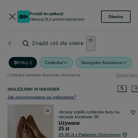
Przejdź do aplikacji
Otwórz
Otwieraj OLX jednym tapnięciem
Znajdź coś dla siebie
Filtry
·
2
Czółenka
Skarżysko-Kamienna
Czółenka damskie Skarżysko-Kamienna
Zobacz Więc
ZNALEŹLIŚMY 20 OGŁOSZEŃ
Jak pozycjonowane są ogłoszenia?
obcasy szpilki czółenka buty na
obcasie koralowe 38
Używane
25 zł
29,38 zł z Pakietem Ochronnym