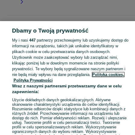
Strona główna
Moda
Buty damskie
Czółenka
Czółenka - Małopolskie
Czółenka - Nowy Sącz
Dbamy o Twoją prywatność
My i nasi
447
partnerzy przechowujemy lub uzyskujemy dostęp do
KATEGORIA
informacji na urządzeniu, takich jak unikalne identyfikatory w
plikach cookie w celu przetwarzania danych osobowych.
Użytkownik może zaakceptować wybory lub zarządzać nimi,
Zobacz Więc
Szeroki wybór czółenek damskich Nowy Sącz ▶️ skórzane, na obcasie, szpiczaste i okrągłe ✅ Nowe i używane w dobrych cenach ✌ Sprawdź oferty na OLX.pl!
klikając poniżej lub w dowolnym momencie na stronie polityki
prywatności. Te wybory będą sygnalizowane naszym partnerom i
nie będą miały wpływu na dane przeglądania.
Polityka cookies,
Mapa kategorii
Polityka Prywatności
Mapa miejscowości
Wraz z naszymi partnerami przetwarzamy dane w celu
Mapa ministron
zapewnienia:
Popularne wyszukiwania
Użycie dokładnych danych geolokalizacyjnych. Aktywne
skanowanie charakterystyki urządzenia do celów identyfikacji.
Rozumienie odbiorców dzięki statystyce lub kombinacji danych z
różnych źródeł. Przechowywanie informacji na urządzeniu lub
dostęp do nich. Pomiar efektywności reklam. Rozwój i ulepszanie
usług. Tworzenie profili w celu personalizacji treści. Tworzenie
profili w celu spersonalizowanych reklam. Wykorzystywanie
ograniczonych danych do wyboru reklam. Wykorzystywanie