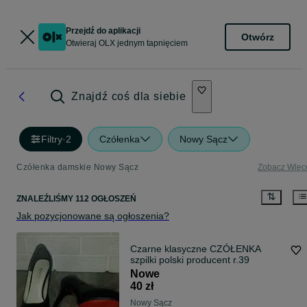
Przejdź do aplikacji
Otwórz
Otwieraj OLX jednym tapnięciem
Znajdź coś dla siebie
Filtry
·
2
Czółenka
Nowy Sącz
Czółenka damskie Nowy Sącz
Zobacz Więc
ZNALEŹLIŚMY 112 OGŁOSZEŃ
Jak pozycjonowane są ogłoszenia?
Czarne klasyczne CZÓŁENKA
szpilki polski producent r.39
Nowe
40 zł
Nowy Sącz