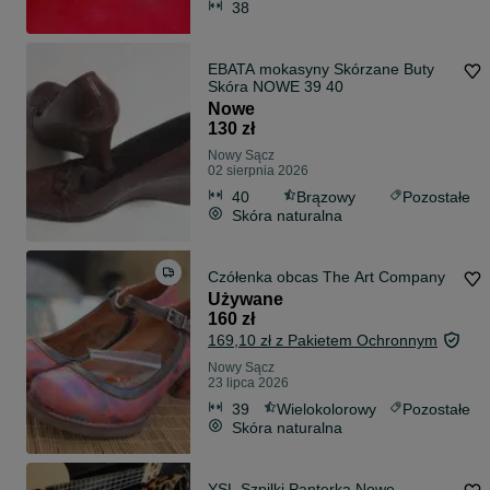
38
EBATA mokasyny Skórzane Buty
Skóra NOWE 39 40
Nowe
130 zł
Nowy Sącz
02 sierpnia 2026
40
Brązowy
Pozostałe
Skóra naturalna
Czółenka obcas The Art Company
Używane
160 zł
169,10 zł z Pakietem Ochronnym
Nowy Sącz
23 lipca 2026
39
Wielokolorowy
Pozostałe
Skóra naturalna
YSL Szpilki Panterka Nowe