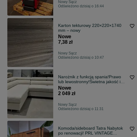
Nowy Sącz
Odświeżono dzisiaj o 16:44
Karton tekturowy 220×220×1740
mm – nowy
Nowe
7,38 zł
Nowy Sącz
Odświeżono dzisiaj o 10:47
Narożnik z funkcją spania!Prawo
lub lewostronny!Świetna jakość i
CENA!
Nowe
2 049 zł
Nowy Sącz
Odświeżono dzisiaj o 11:31
Komoda/sideboard Tatra Nabytok
po renowacji! PRL VINTAGE