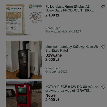
Pellet iglasty 6mm ENplus A1,
Nowy Sącz PRODUCENT BIO
ENERGY GROUP
2 189 zł
Nowy Sącz
Odświeżono dzisiaj o 13:57
piec wolnostojący Kaflowy Koza Ab
Stal Biały Kafel
Używane
2 000 zł
Nowy Sącz
04 sierpnia 2026
KOTŁY PIECE 9 KW DO 80 m2- na
drewno oraz węgiel- GRATIS
DOSTAWA!!
Nowe
4 000 zł