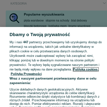
KATEGORIA
Popularne wyszukiwania
płyta warstwow
stopnie na schody
blat debowy
bloczki betonowe
lodówka mpm
bramy wjazdowe
deska elewacyjna
komoda
Dbamy o Twoją prywatność
Zobacz Więcej
My i nasi
447
partnerzy przechowujemy lub uzyskujemy dostęp do
informacji na urządzeniu, takich jak unikalne identyfikatory w
plikach cookie w celu przetwarzania danych osobowych.
Zobacz Więc
Sprzedaż artykułów do domu i ogrodu Nowy Sącz ▶️ Szeroki wybór modeli i materiałów ✅ Nowe i używane w atrakcyjnych cenach ☝ Sprawdź oferty na OLX.pl!
Użytkownik może zaakceptować wybory lub zarządzać nimi,
klikając poniżej lub w dowolnym momencie na stronie polityki
Mapa kategorii
prywatności. Te wybory będą sygnalizowane naszym partnerom i
nie będą miały wpływu na dane przeglądania.
Polityka cookies,
Mapa miejscowości
Polityka Prywatności
Mapa ministron
Wraz z naszymi partnerami przetwarzamy dane w celu
zapewnienia:
Popularne wyszukiwania
Użycie dokładnych danych geolokalizacyjnych. Aktywne
skanowanie charakterystyki urządzenia do celów identyfikacji.
Rozumienie odbiorców dzięki statystyce lub kombinacji danych z
różnych źródeł. Przechowywanie informacji na urządzeniu lub
dostęp do nich. Pomiar efektywności reklam. Rozwój i ulepszanie