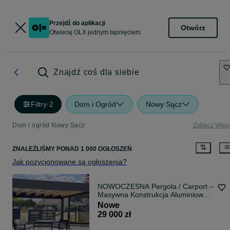
Przejdź do aplikacji
Otwórz
Otwieraj OLX jednym tapnięciem
Znajdź coś dla siebie
Filtry
·
2
Dom i Ogród
Nowy Sącz
Dom i ogród Nowy Sącz
Zobacz Więc
ZNALEŹLIŚMY
PONAD
1 000 OGŁOSZEŃ
Jak pozycjonowane są ogłoszenia?
NOWOCZESNA Pergola / Carport –
Masywna Konstrukcja Aluminiowo-
Drewniana v2
Nowe
29 000 zł