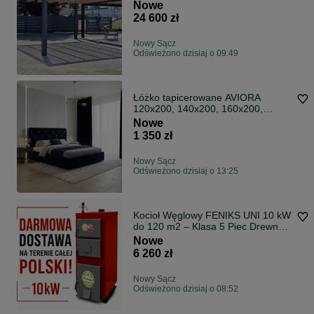
Drewniana v1
Nowe
24 600 zł
Nowy Sącz
Odświeżono dzisiaj o 09:49
Łóżko tapicerowane AVIORA
120x200, 140x200, 160x200,
180x200, 200x200
Nowe
1 350 zł
Nowy Sącz
Odświeżono dzisiaj o 13:25
Kocioł Węglowy FENIKS UNI 10 kW
do 120 m2 – Klasa 5 Piec Drewno
Chrust Zasypowy Węgiel
Nowe
6 260 zł
Nowy Sącz
Odświeżono dzisiaj o 08:52