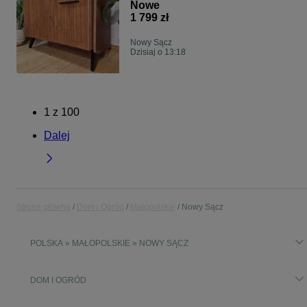
RETRO
Nowe
1 799 zł
Nowy Sącz
Dzisiaj o 13:18
1
z
100
Dalej
Strona główna
Dom i Ogród
Małopolskie
Nowy Sącz
POLSKA » MAŁOPOLSKIE » NOWY SĄCZ
DOM I OGRÓD